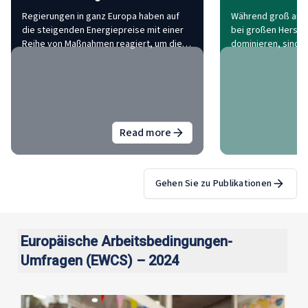
Regierungen in ganz Europa haben auf
Während groß ang
die steigenden Energiepreise mit einer
bei großen Herstel
Reihe von Maßnahmen reagiert, um die
dominieren, sind d
Auswirkungen auf Bürger und
Auswirkungen dies
Unternehmen abzufedern. Diese
am deutlichsten in
Maßnahmen zeigen eine breite
Lieferkette zu spür
Konsistenz im Ansatz der
untersucht die ung
Mitgliedstaaten: Kurzfristig zielen sie
Arbeitsplatzverlu
darauf ab, die unmittelbaren
geografischen Ver
Read more
about
Energiepreisanstieg: Euro
Auswirkungen abzumildern, und
Produktion und die
langfristig darauf ab, Energiequellen zu
der Beschäftigung
diversifizieren und die
gesamten Sektor.
Energieabhängigkeit zu verringern.
Gehen Sie zu Publikationen
Europäische Arbeitsbedingungen-
Umfragen (EWCS) – 2024