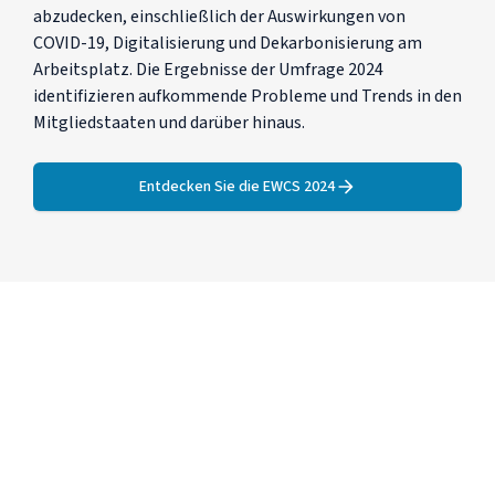
abzudecken, einschließlich der Auswirkungen von
COVID-19, Digitalisierung und Dekarbonisierung am
Arbeitsplatz. Die Ergebnisse der Umfrage 2024
identifizieren aufkommende Probleme und Trends in den
Mitgliedstaaten und darüber hinaus.
Entdecken Sie die EWCS 2024
Nehmen Sie an der EU-weiten
Digitalisierungsumfrage für Organisationen
der Sozialwirtschaft teil
Eurofound hat eine Studie zur Digitalisierung der