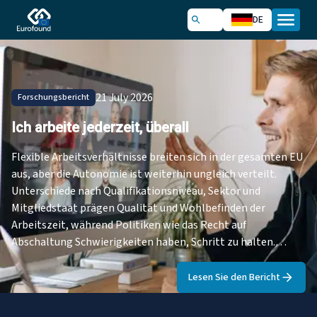
DE
21 July 2026
Forschungsbericht
Ich arbeite jederzeit, überall
Flexible Arbeitsverhältnisse breiten sich in der gesamten EU
aus, aber die Autonomie ist weiterhin ungleich verteilt.
Unterschiede nach Qualifikationsniveau, Sektor und
Mitgliedstaat prägen Qualität und Wohlbefinden der
Arbeitszeit, während Politiken wie das Recht auf
Abschaltung Schwierigkeiten haben, Schritt zu halten.
Entdecken Sie unsere neuesten Forschungsergebnisse zu
diesem Thema.
Lesen Sie den Bericht