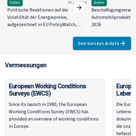
Daten
29 July 2026
Daten
Politische Reaktionen auf die
Beschäftigungserwar
Volatilität der Energiepreise,
Automobilproduktion
aufgezeichnet in EU PolicyWatch,
2026
April–Juni 2026
See surveys & data
Vermessungen
European Working Conditions
Europä
Surveys (EWCS)
Lebensq
Since its launch in 1990, the European
Die Euro
Working Conditions Survey (EWCS) has
Lebensqu
provided an overview of working conditions
dokument
in Europe.
die sozia
befasst s