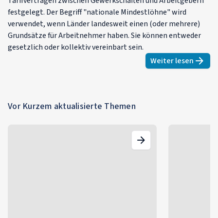
Tarifverträgen zwischen Gewerkschaften und Arbeitgebern
festgelegt. Der Begriff "nationale Mindestlöhne" wird
verwendet, wenn Länder landesweit einen (oder mehrere)
Grundsätze für Arbeitnehmer haben. Sie können entweder
gesetzlich oder kollektiv vereinbart sein.
Weiter lesen
about
Mind
Vor Kurzem aktualisierte Themen