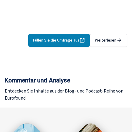
Sozialwirtschaft in den 27 EU-Mitgliedstaaten gestartet. Die
Umfrage richtet sich an
sozialwirtschaftliche
Einrichtungen in der EU
und läuft
bis zum 30. September
2026
.
Ihre Einsichten helfen, die Evidenzbasis für bessere
Politik und Unterstützung aufzubauen.
Füllen Sie die Umfrage aus
Weiterlesen
Kommentar und Analyse
Entdecken Sie Inhalte aus der Blog- und Podcast-Reihe von
Eurofound.