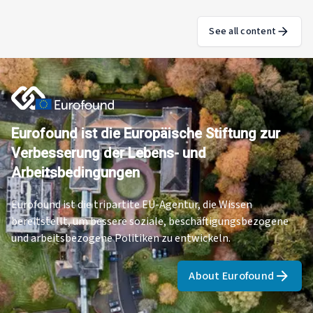
See all content
Eurofound ist die Europäische Stiftung zur
Verbesserung der Lebens- und
Arbeitsbedingungen
Eurofound ist die tripartite EU-Agentur, die Wissen
bereitstellt, um bessere soziale, beschäftigungsbezogene
und arbeitsbezogene Politiken zu entwickeln.
About Eurofound