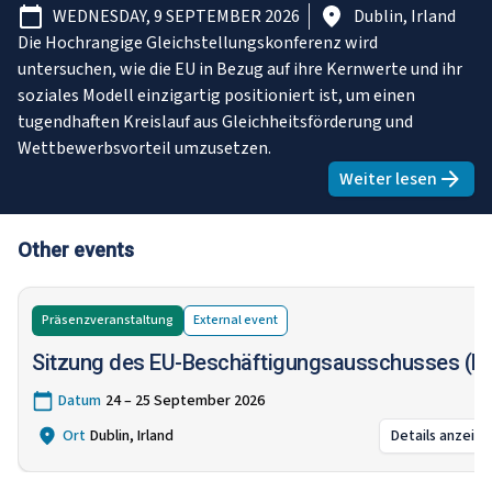
WEDNESDAY, 9 SEPTEMBER 2026
Dublin, Irland
Die Hochrangige Gleichstellungskonferenz wird
untersuchen, wie die EU in Bezug auf ihre Kernwerte und ihr
soziales Modell einzigartig positioniert ist, um einen
tugendhaften Kreislauf aus Gleichheitsförderung und
Wettbewerbsvorteil umzusetzen.
Weiter lesen
about
Hochr
Other events
Präsenzveranstaltung
External
event
Sitzung des EU-Beschäftigungsausschusses (
Datum
24 – 25 September 2026
Ort
Dublin, Irland
Details anzeig
:
Sitz