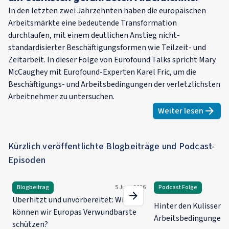
In den letzten zwei Jahrzehnten haben die europäischen
Arbeitsmärkte eine bedeutende Transformation
durchlaufen, mit einem deutlichen Anstieg nicht-
standardisierter Beschäftigungsformen wie Teilzeit- und
Zeitarbeit. In dieser Folge von Eurofound Talks spricht Mary
McCaughey mit Eurofound-Experten Karel Fric, um die
Beschäftigungs- und Arbeitsbedingungen der verletzlichsten
Arbeitnehmer zu untersuchen.
Weiter lesen
about
Besch
Kürzlich veröffentlichte Blogbeiträge und Podcast-
Episoden
Blogbeitrag
5 June 2026
Podcast Folge
Überhitzt und unvorbereitet: Wie
Hinter den Kulissen 
können wir Europas Verwundbarste
Arbeitsbedingungen
schützen?