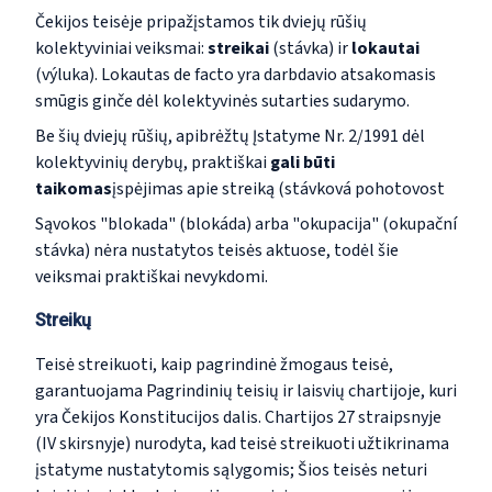
Čekijos teisėje pripažįstamos tik dviejų rūšių
kolektyviniai veiksmai:
streikai
(
stávka
) ir
lokautai
(
výluka
). Lokautas de facto yra darbdavio atsakomasis
smūgis ginče dėl kolektyvinės sutarties sudarymo.
Be šių dviejų rūšių, apibrėžtų Įstatyme Nr. 2/1991 dėl
kolektyvinių derybų, praktiškai
gali būti
taikomas
įspėjimas apie streiką
(
stávková pohotovost
Sąvokos "blokada" (
blokáda
) arba "okupacija" (
okupační
stávka
) nėra nustatytos teisės aktuose, todėl šie
veiksmai praktiškai nevykdomi.
Streikų
Teisė streikuoti, kaip pagrindinė žmogaus teisė,
garantuojama Pagrindinių teisių ir laisvių chartijoje, kuri
yra Čekijos Konstitucijos dalis. Chartijos 27 straipsnyje
(IV skirsnyje) nurodyta, kad teisė streikuoti užtikrinama
įstatyme nustatytomis sąlygomis; Šios teisės neturi