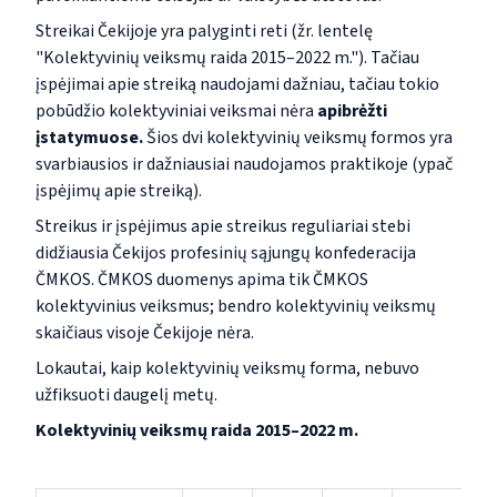
Streikai Čekijoje yra palyginti reti (žr. lentelę
"Kolektyvinių veiksmų raida 2015–2022 m."). Tačiau
įspėjimai apie streiką naudojami dažniau, tačiau tokio
pobūdžio kolektyviniai veiksmai nėra
apibrėžti
įstatymuose.
Šios dvi kolektyvinių veiksmų formos yra
svarbiausios ir dažniausiai naudojamos praktikoje (ypač
įspėjimų apie streiką).
Streikus ir įspėjimus apie streikus reguliariai stebi
didžiausia Čekijos profesinių sąjungų konfederacija
ČMKOS. ČMKOS duomenys apima tik ČMKOS
kolektyvinius veiksmus; bendro kolektyvinių veiksmų
skaičiaus visoje Čekijoje nėra.
Lokautai, kaip kolektyvinių veiksmų forma, nebuvo
užfiksuoti daugelį metų.
Kolektyvinių veiksmų raida 2015–2022 m.