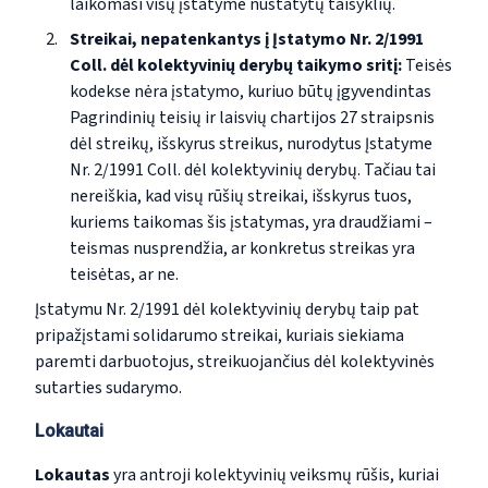
laikomasi visų įstatyme nustatytų taisyklių.
Streikai, nepatenkantys į Įstatymo Nr. 2/1991
Coll. dėl kolektyvinių derybų taikymo sritį:
Teisės
kodekse nėra įstatymo, kuriuo būtų įgyvendintas
Pagrindinių teisių ir laisvių chartijos 27 straipsnis
dėl streikų, išskyrus streikus, nurodytus Įstatyme
Nr. 2/1991 Coll. dėl kolektyvinių derybų. Tačiau tai
nereiškia, kad visų rūšių streikai, išskyrus tuos,
kuriems taikomas šis įstatymas, yra draudžiami –
teismas nusprendžia, ar konkretus streikas yra
teisėtas, ar ne.
Įstatymu Nr. 2/1991 dėl kolektyvinių derybų taip pat
pripažįstami solidarumo streikai, kuriais siekiama
paremti darbuotojus, streikuojančius dėl kolektyvinės
sutarties sudarymo.
Lokautai
Lokautas
yra antroji kolektyvinių veiksmų rūšis, kuriai