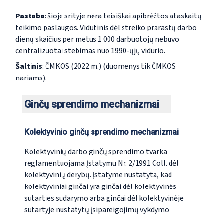
Pastaba
: šioje srityje nėra teisiškai apibrėžtos ataskaitų
teikimo paslaugos. Vidutinis dėl streiko prarastų darbo
dienų skaičius per metus 1 000 darbuotojų nebuvo
centralizuotai stebimas nuo 1990-ųjų vidurio.
Šaltinis
: ČMKOS (2022 m.) (duomenys tik ČMKOS
nariams
).
Ginčų sprendimo mechanizmai
Kolektyvinio ginčų sprendimo mechanizmai
Kolektyvinių darbo ginčų sprendimo tvarka
reglamentuojama Įstatymu Nr. 2/1991 Coll. dėl
kolektyvinių derybų. Įstatyme nustatyta, kad
kolektyviniai ginčai yra ginčai dėl kolektyvinės
sutarties sudarymo arba ginčai dėl kolektyvinėje
sutartyje nustatytų įsipareigojimų vykdymo