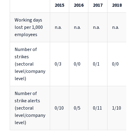
2015
2016
2017
2018
20
Working days
lost per 1,000
n.a.
n.a.
n.a.
n.a.
n.
employees
Number of
strikes
(sectoral
0/3
0/0
0/1
0/0
0/
level/company
level)
Number of
strike alerts
(sectoral
0/10
0/5
0/11
1/10
0/
level/company
level)