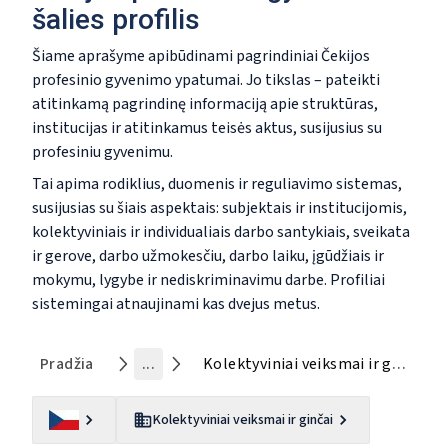
šalies profilis
Šiame aprašyme apibūdinami pagrindiniai Čekijos
profesinio gyvenimo ypatumai. Jo tikslas – pateikti
atitinkamą pagrindinę informaciją apie struktūras,
institucijas ir atitinkamus teisės aktus, susijusius su
profesiniu gyvenimu.
Tai apima rodiklius, duomenis ir reguliavimo sistemas,
susijusias su šiais aspektais: subjektais ir institucijomis,
kolektyviniais ir individualiais darbo santykiais, sveikata
ir gerove, darbo užmokesčiu, darbo laiku, įgūdžiais ir
mokymu, lygybe ir nediskriminavimu darbe. Profiliai
sistemingai atnaujinami kas dvejus metus.
Pradžia
...
Kolektyviniai veiksmai ir ginčai
Kolektyviniai veiksmai ir ginčai