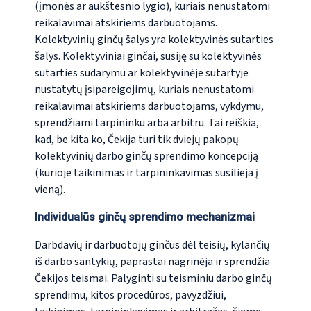
(įmonės ar aukštesnio lygio), kuriais nenustatomi
reikalavimai atskiriems darbuotojams.
Kolektyvinių ginčų šalys yra kolektyvinės sutarties
šalys. Kolektyviniai ginčai, susiję su kolektyvinės
sutarties sudarymu ar kolektyvinėje sutartyje
nustatytų įsipareigojimų, kuriais nenustatomi
reikalavimai atskiriems darbuotojams, vykdymu,
sprendžiami tarpininku arba arbitru. Tai reiškia,
kad, be kita ko, Čekija turi tik dviejų pakopų
kolektyvinių darbo ginčų sprendimo koncepciją
(kurioje taikinimas ir tarpininkavimas susilieja į
vieną).
Individualūs ginčų sprendimo mechanizmai
Darbdavių ir darbuotojų ginčus dėl teisių, kylančių
iš darbo santykių, paprastai nagrinėja ir sprendžia
Čekijos teismai. Palyginti su teisminiu darbo ginčų
sprendimu, kitos procedūros, pavyzdžiui,