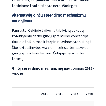
taikinimas, tarpininkavimas ir arbitražas, šiame
teisiniame kontekste yra nereikšmingos.
Alternatyvių ginčų sprendimo mechanizmų
naudojimas
Paprastai Čekijoje taikoma tik dviejų pakopų
kolektyvinių darbo ginčų sprendimo koncepcija
(kurioje taikinimas ir tarpininkavimas yra sujungti).
Šios dvi galimybės yra vienintelės alternatyvios
ginčų sprendimo formos. Čekijoje nėra darbo
teismų.
Ginčų sprendimo mechanizmų naudojimas 2015–
2022 m.
2015
2016
2017
2018
201