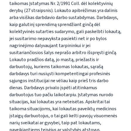
taikomas Įstatymas Nr. 2/1991 Coll. dėl kolektyvinių
derybų (27 straipsnis). Lokauto apibrėžimas yra dalinis
arba visiškas darbdavio darbo sustabdymas. Darbdavys,
kaip galutinį sprendimą sprendžiant ginčą dėl
kolektyvinės sutarties sudarymo, gali paskelbti lokautą,
jei susitarimo nepavyksta pasiekti net ir po bylos
nagrinėjimo dalyvaujant tarpininkui ir jei
susitariančiosios šalys neprašo arbitro išspręsti ginčą.
Lokauto pradžios datą, jo mastą, priežastis ir
darbuotojų, kuriems taikomas lokautas, sąrašą
darbdavys turi nusiųsti kompetentingai profesinės
sąjungos institucijai ne vėliau kaip prieš tris darbo
dienas. Darbdavys privalo įspėti atitinkamus
darbuotojus tuo pačiu laikotarpiu. Įstatymas nurodo
situacijas, kai lokautas yra neteisėtas. Apskritai tai
taikoma situacijoms, kai lokautas paveiktų medicinos
įstaigų darbuotojus, o tai gali kelti pavojų visuomenės
narių sveikatai ar gyvybei, taip pat lokautams,
paveikiantiems teisėjus ar valstybės atstovus.