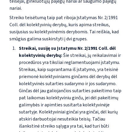
teisėjai, ginkluotųjų pajėgų nariai ar saugumo pajėgų
nariai.
Streiko teisėtumą taip pat riboja Įstatymas Nr. 2/1991
Coll. dėl kolektyvinių derybų, kuris apima streikus,
susijusius su kolektyvinėmis derybomis. Tai reiškia, kad
smūgius galima suskirstyti į dvi grupes.
Streikai, susiję su Įstatymu Nr. 2/1991 Coll. dėl
kolektyvinių derybų:
Šie streikai, jų reikalavimai ir
procedūros yra tiksliai reglamentuojami įstatymu.
Streikas, kaip suprantama iš įstatymo, yra teisinė
priemonė kolektyviniams ginčams dėl derybų dėl
kolektyvinės sutarties sudarymo ir jos sudarymo.
Ginčas dėl jau galiojančios sutarties pakeitimo taip
pat laikomas kolektyviniu ginču, jei dėl pakeitimų
galimybės ir apimties susitarta kolektyvinėje
sutartyje. Kolektyviniai ginčai yra ginčai, dėl kurių
atskiri darbuotojai nesuteikia teisių. Tačiau
išankstinė streiko sąlyga yra tai, kad turi būti