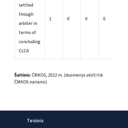
settled
though
1
0
0
0
0
arbiter in
terms of
concluding
CLCA
Šaltinis
: ČMKOS, 2022 m. (duomenys skirti tik
ČMKOS nariams)
Teisinis