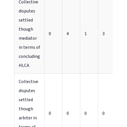
Collective
disputes
settled
though
0
4
1
3
2
mediator
in terms of
concluding
HLCA
Collective
disputes
settled
though
0
0
0
0
0
arbiter in