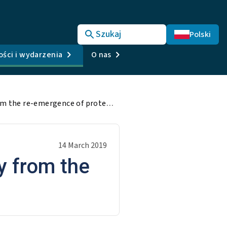
Szukaj
Polski
ści i wydarzenia
O nas
EU, China, US will suffer economically from the re-emergence of protectionism
14 March 2019
y from the