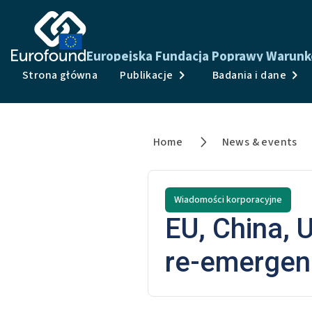
Europejska Fundacja Poprawy Warunkó
Strona główna
Publikacje
Badania i dane
Home
News & events
Wiadomości korporacyjne
EU, China, 
re-emergen