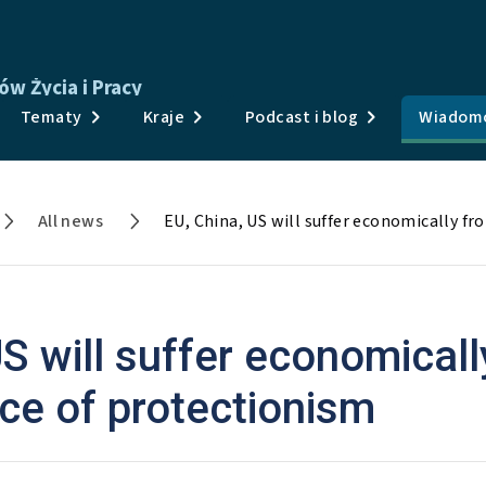
w Życia i Pracy
Publikacje
Tematy
Kraje
Podcast i blog
Wiadomo
Badania i dane
Tematy
All news
Kraje
Podcast i blog
US will suffer economicall
Wiadomości i wydarzenia
ce of protectionism
O nas