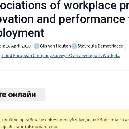
ociations of workplace pr
ovation and performance 
loyment
ан
:
18 April 2018
Gijs van Houten
,
Stavroula Demetriades
:
Third European Company Survey – Overview report: Workpl...
те онлайн
, имайте предвид, че повечето публикации на Еврофонд са до
е превеждат автоматично.