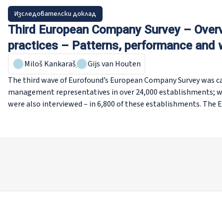
Изследователски доклад
Third European Company Survey – Overv
practices – Patterns, performance and 
Miloš Kankaraš
,
Gijs van Houten
The third wave of Eurofound’s European Company Survey was carr
management representatives in over 24,000 establishments; w
were also interviewed – in 6,800 of these establishments. Th
workplace practices in terms of work organisation, workplace
management, direct participation and social dialogue. After set
examines how these practices relate to each other and to the
Overall, the European Company Survey 2013 finds that establi
management decision-making on daily tasks, have a moderatel
a limited investment in human resource management but have e
participation score best both in terms of company performanc