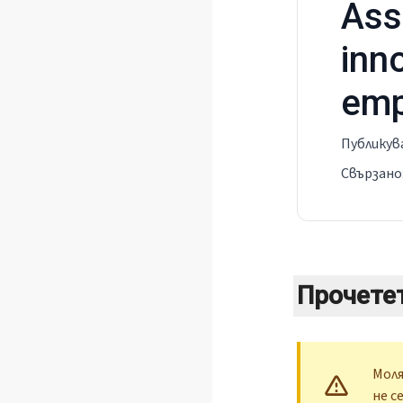
Ass
inn
emp
Публикув
Свързано
Прочете
Моля
не с