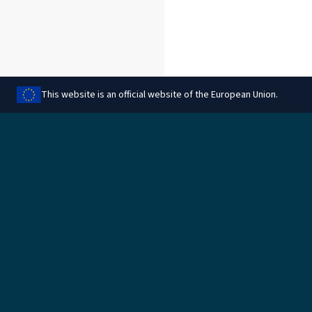
This website is an official website of the European Union.
Споделяне на тази страница
Правна
Управление на
бисквитките
Правна информация
Защита на данните
Информация за бисквитк
Правила за