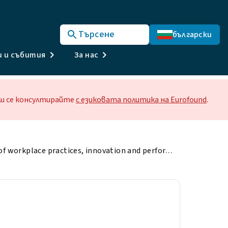
Търсене
български
и и събития
За нас
или се консултирайте
с езиковата политика на Eurofound
.
Associations of workplace practices, innovation and performance with changes in employment