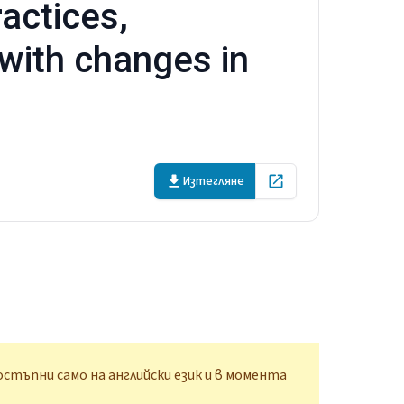
actices,
with changes in
Изтегляне
Open in new tab
стъпни само на английски език и в момента