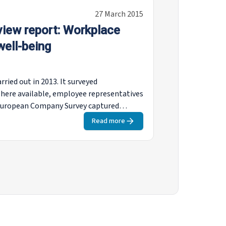
27 March 2015
iew report: Workplace
well-being
ied out in 2013. It surveyed
here available, employee representatives
e European Company Survey captured
 innovation, human resource
Read more
ting out the findings, this report then
 outcomes for companies and workers.
shments that used joint employee-
y structured internal organisation, make
xtensive practices for direct
e and workplace well-being.