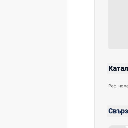
Катал
Реф. ном
Свърз