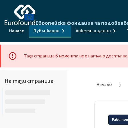
Европейска фондация за подобряв
Начало
Публикации
Анкети и данни
Тази страница в момента не е напълно достъпна 
На тази страница
Начало
Работен