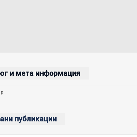
ог и мета информация
ер
ани публикации