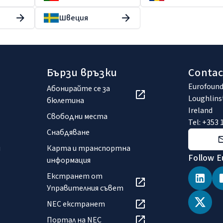
Швеция
Бързи връзки
Contac
Eurofound
Абонирайте се за
Loughlins
бюлетина
Ireland
Свободни места
Tel: +353 
Снабдяване
и
Карта и транспортна
Follow E
информация
Екстранет от
Управителния съвет
NEC екстранет
Портал на NEC