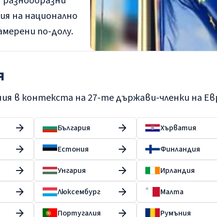
я разнообразни
ия на национално
мерени по-долу.
я
ия в контекста на 27-те държави-членки на Ев
България
Хърватия
Естония
Финландия
Унгария
Ирландия
Люксембург
Малта
Португалия
Румъния