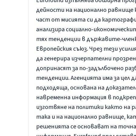
Eurofound изпълнява обширна про
дейности на национално равнище 
част от мисията си да картографи
анализира социално-икономическит
тях тенденции в държавите-членк
Европейския съюз. Чрез тези усили
да генерира изчерпателни прозрен
допринасят за по-задълбочено раз
тенденции. Агенцията има за цел 
подходяща, основана на доказател
навременна информация в подкрепа
изготвяне на политики както на р
така и на национално равнище, ка
решенията се основават на точна