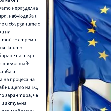
грама от
като неразделна
ра, наблюдава и
е и свързаните с
и на
я той се стреми
ия, които
биране на тези
да предоставя
ства и
 на процеса на
авнището на ЕС,
то гарантира, че
 и актуална