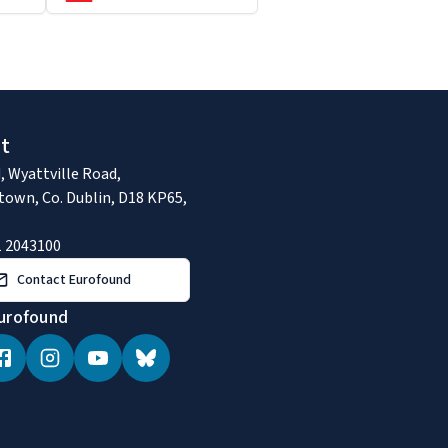
t
, Wyattville Road,
town, Co. Dublin, D18 KP65,
1 2043100
Contact Eurofound
urofound