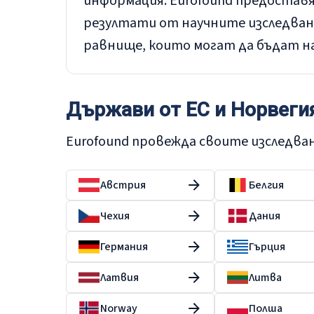
информация. Eurofound предостав
резултати от научните изследван
равнище, които могат да бъдат на
Държави от ЕС и Норвеги
Eurofound провежда своите изследван
Австрия
Белгия
Чехия
Дания
Германия
Гърция
Латвия
Литва
Norway
Полша