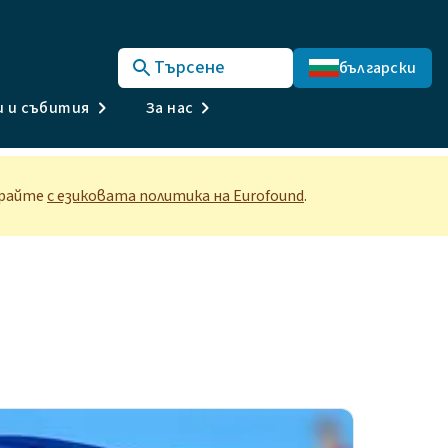
Търсене
български
и и събития
За нас
ирайте
с езиковата политика на Eurofound
.