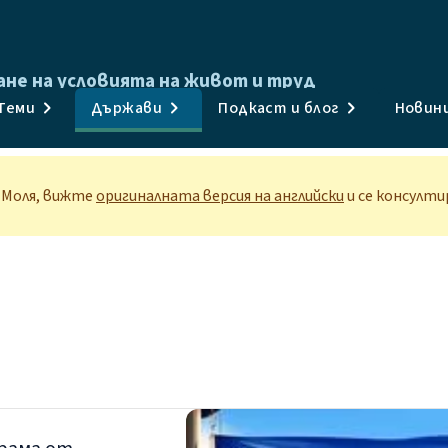
ане на условията на живот и труд
Публикации
Теми
Държави
Подкаст и блог
Новин
Анкети и данни
Теми
. Моля, вижте
оригиналната версия на английски
и се консулт
Държави
Подкаст и блог
Новини и събития
За нас