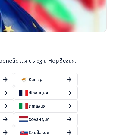
ропейския съюз и Норвегия.
Кипър
Франция
Италия
Холандия
Словакия