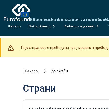
Европейска фондация за подобряв
Начало
Публикации
Анкети и данни
Тази страница е преведена чрез машинен превод
Начало
Държави
Страни