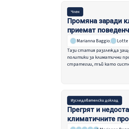
Член
Промяна заради к
приемат поведенч
Marianna Baggio
,
Lotte
Тази статия разглежда защ
политики за климатични пр
стратегии, тъй като систе
Изследователски доклад
Прегрят и недоста
климатичните пр