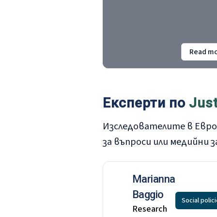
4 July 2024. Time: 10:00–11:00 Ir
/ 11:00–12:00 Central Europea
Time.
Read m
a
Експерти
по
Just
Изследователите в Евр
за въпроси или медийни 
Marianna
Baggio
Social polic
Research