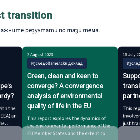
t transition
-важните резултати по тази тема.
2 August 2023
19 July 2
Изследователски доклад
Изсле
Green, clean and keen to
Suppor
pe's
converge? A convergence
transi
ardy?
analysis of environmental
partn
quality of life in the EU
ith the
This re
EEA) an
involve
This report explores the dynamics of
the
just tra
the environmental performance of the
een
economy
EU Member States and the extent to
hursday
territor