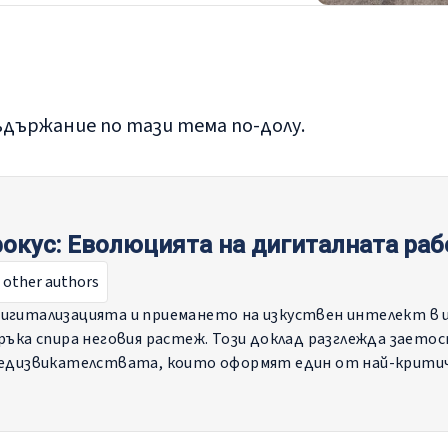
държание по тази тема по-долу.
окус: Еволюцията на дигиталната раб
 other authors
игитализацията и приемането на изкуствен интелект в ц
ръка спира неговия растеж. Този доклад разглежда заетос
редизвикателствата, които оформят един от най-критич