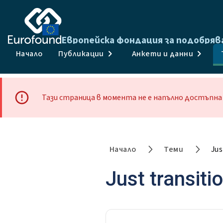
Европейска фондация за подобряв
Начало
Публикации
Анкети и данни
Тази страница в момента не е напълно достъпна 
Начало
Теми
Jus
Just transiti