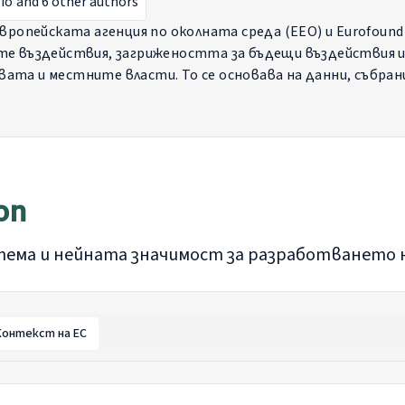
io
and 6 other authors
вропейската агенция по околната среда (ЕЕО) и Eurofound
е въздействия, загрижеността за бъдещи въздействия и
та и местните власти. То се основава на данни, събра
5 г. "Живот и работа в ЕС", и подчертава как климатичн
и групи, включително особено уязвими популации. Важно 
 на приложените мерки за климатична устойчивост – какт
ion
тема и нейната значимост за разработването 
Контекст на ЕС