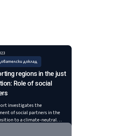
023
дователски доклад
ting regions in the just
tion: Role of social
ers
port investigates the
ment of social partners in the
nsition to a climate-neutral
, with a particular focus on the
ial just transition plans. These