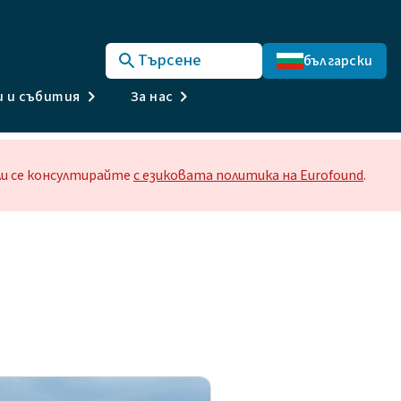
Търсене
български
и и събития
За нас
или се консултирайте
с езиковата политика на Eurofound
.