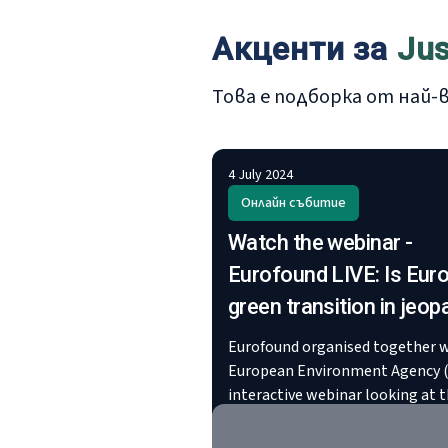
Акценти за
Jus
Това е подборка от най
4 July 2024
Онлайн събитие
Watch the webinar -
Eurofound LIVE: Is Euro
green transition in jeop
Eurofound organised together w
European Environment Agency (
interactive webinar looking at 
future prospects of Europe’s gr
transition, with a live Q&A on T