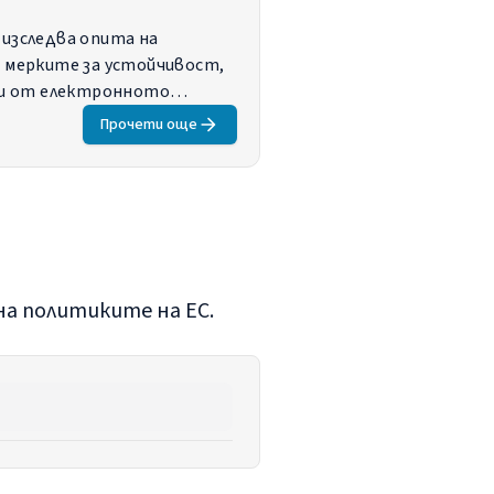
 изследва опита на
 мерките за устойчивост,
ни от електронното
ата устойчивост варира
Прочети още
е, че докладът предоставя
о на ниво домакинства,
на политиките на ЕС.