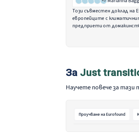
Marianna Bagg
+
3
Този съвместен доклад на Е
европейците с климатичнит
предприети от домакинства
проучване Eurofound за 202
между региони и демографск
първия европейски преглед
така и на местни власти.
За
Just transit
Научете повече за тази 
Проучване на Eurofound