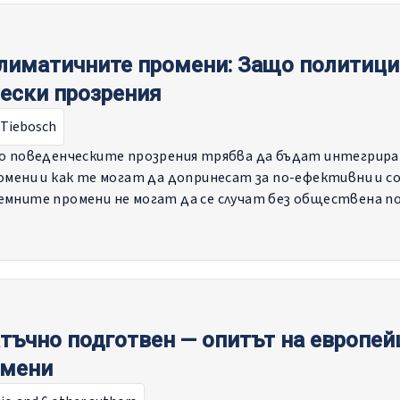
лиматичните промени: Защо политици
ески прозрения
 Tiebosch
о поведенческите прозрения трябва да бъдат интегрира
омени и как те могат да допринесат за по-ефективни и 
мните промени не могат да се случат без обществена по
тъчно подготвен — опитът на европей
омени