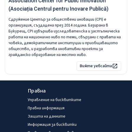
Association Center for Public Innovation
(Asociația Centrul pentru Inovare Publică)
Сдружение Център за обществени иновации (CPI) е
организация, създадена през 2014 година. Базирана в
Букурещ, CPI извършва изследователска и застъпническа
работа на национално ниво по теми, свързани с правата на
човека, демократичните институции и приобщаващото
общество, и разработва иновативни проекти за
гражданско образование на местно ниво.
Вижте уебсайта
Правна
Управление на бисквитките
Правна информация
Защита на данните
Информация за бисквитки