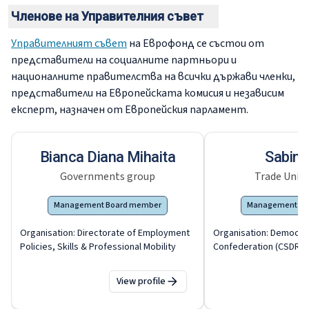
Членове на Управителния съвет
Управителният съвет
на Еврофонд се състои от
представители на социалните партньори и
националните правителства на всички държави членки,
представители на Европейската комисия и независим
експерт, назначен от Европейския парламент.
Bianca Diana Mihaita
Sabin 
Governments group
Trade Unio
Management Board member
Management Bo
Organisation:
Directorate of Employment
Organisation:
Democrat
Policies, Skills & Professional Mobility
Confederation (CSDR)
View profile