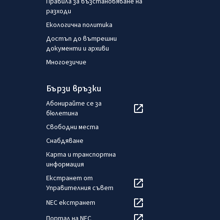
Правила за възстановяване на
разходи
Екологична политика
Достъп до вътрешни
документи и архиви
Многоезичие
Бързи връзки
Абонирайте се за
бюлетина
Свободни места
Снабдяване
Карта и транспортна
информация
Екстранет от
Управителния съвет
NEC екстранет
Портал на NEC