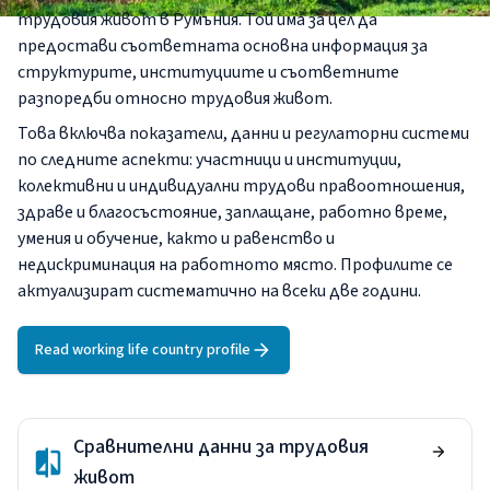
трудовия живот в Румъния. Той има за цел да
предостави съответната основна информация за
структурите, институциите и съответните
разпоредби относно трудовия живот.
Това включва показатели, данни и регулаторни системи
по следните аспекти: участници и институции,
колективни и индивидуални трудови правоотношения,
здраве и благосъстояние, заплащане, работно време,
умения и обучение, както и равенство и
недискриминация на работното място. Профилите се
актуализират систематично на всеки две години.
Read working life country profile
Сравнителни данни за трудовия
живот