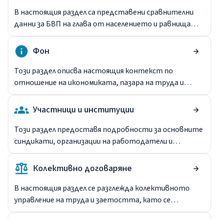
В настоящия раздел са представени сравнителни
данни за БВП на глава от населението и равнищата
на заетост и безработица при мъжете, жените и
младите хора в страната и в ЕС-27.
Фон
Този раздел описва настоящия контекст по
отношение на икономиката, пазара на труда и
индустриалните правоотношения. Той обобщава
развитието през последните години, включително
Участници и институции
ново и изменено законодателство, промени в
индустриалните структури и тенденции в
Този раздел предоставя подробности за основните
трудовите отношения.
синдикати, организации на работодатели и
публични институции, участващи в оформянето и
управлението на колективните трудови
Колективно договаряне
правоотношения. Той разглежда
представителността както от страна на
В настоящия раздел се разглежда колективното
служителите, така и от страна на
управление на труда и заетостта, като се
работодателите и обсъжда основните двустранни
съсредоточава върху системата за договаряне и