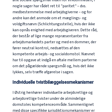
alle sociale spørgsmål inden for virksomheden; i
nogle sager har rådet ret til "paritet" – dvs.
medbestemmelse med arbejdsgiverne – og for
andre kan det anmode om et mæglings- og
voldgiftsnævn (
Schlichtungsstelle
), hvis der ikke
kan opnås enighed med arbejdsgiveren. Dette råd,
der består af lige mange repræsentanter fra
arbejdsmarkedets parter og med en dommer, der
fører neutral kontrol, nedsættes af den
kompetente arbejds- og socialdomstol. Nævnet
har til opgave at indgå en aftale mellem parterne
om det pågældende spørgsmål og, hvis det ikke
lykkes, selv træffe afgørelse i sagen.
Individuelle tvistbilæggelsesmekanismer
I Østrig henhører individuelle arbejdsretlige og
arbejdsretlige tvister under de almindelige
domstoles kompetenceområde. Sammenlignet
med disse specifikke jurisdiktionsmekanismer er