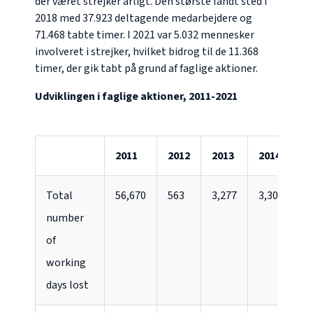
der været strejker årligt. Den største fandt sted i
2018 med 37.923 deltagende medarbejdere og
71.468 tabte timer. I 2021 var 5.032 mennesker
involveret i strejker, hvilket bidrog til de 11.368
timer, der gik tabt på grund af faglige aktioner.
Udviklingen i faglige aktioner, 2011-2021
2011
2012
2013
2014
2
Total
56,670
563
3,277
3,309
0
number
of
working
days lost