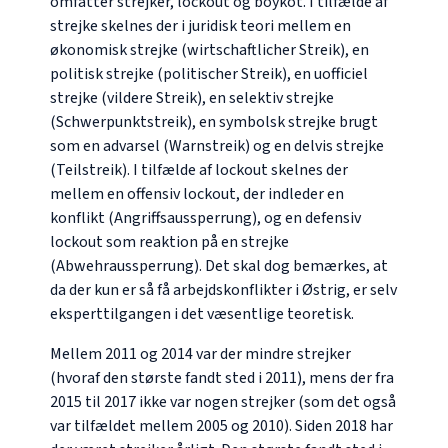
omfatter strejker, lockout og boykot. I tilfælde af
strejke skelnes der i juridisk teori mellem en
økonomisk strejke (
wirtschaftlicher Streik
), en
politisk strejke (
politischer Streik
), en uofficiel
strejke (
vildere Streik
), en selektiv strejke
(
Schwerpunktstreik
), en symbolsk strejke brugt
som en advarsel (
Warnstreik
) og en delvis strejke
(
Teilstreik
). I tilfælde af lockout skelnes der
mellem en offensiv lockout, der indleder en
konflikt (
Angriffsaussperrung
), og en defensiv
lockout som reaktion på en strejke
(
Abwehraussperrung
). Det skal dog bemærkes, at
da der kun er så få arbejdskonflikter i Østrig, er selv
eksperttilgangen i det væsentlige teoretisk.
Mellem 2011 og 2014 var der mindre strejker
(hvoraf den største fandt sted i 2011), mens der fra
2015 til 2017 ikke var nogen strejker (som det også
var tilfældet mellem 2005 og 2010). Siden 2018 har