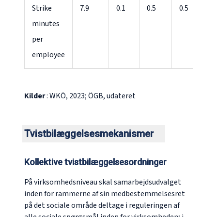
Strike
7.9
0.1
0.5
0.5
0
minutes
per
employee
Kilder
: WKÖ, 2023; ÖGB, udateret
Tvistbilæggelsesmekanismer
Kollektive tvistbilæggelsesordninger
På virksomhedsniveau skal samarbejdsudvalget
inden for rammerne af sin medbestemmelsesret
på det sociale område deltage i reguleringen af