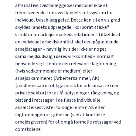
alternative tvistbilæggelsesmetoder ikke et
fremtrædende træk ved landets retssystem for
individuel tvistbilæggelse. Dette kan til en vis grad
skyldes landets udprægede "korporatistiske"
struktur for arbejdsmarkedsrelationer. I tilfælde af
en individuel arbejdskonflikt skal den pågældende
arbejdstager – navnlig hvis der ikke er noget
samarbejdsudvalg i deres virksomhed – normalt
henvende sig til enten den relevante fagforening
(hvis vedkommende er medlem) eller
arbejdskammeret (Arbeiterkammer, AK)
(medlemskab er obligatorisk for alle ansatte i den
private sektor) for at få oplysninger. rådgivning og
bistand i retssager. I de fleste individuelle
ansættelsestvister forsøger enten AK eller
fagforeningen at gribe ind (ved at kontakte
arbejdsgiveren) for at omgå formelle retssager ved
domstolene.