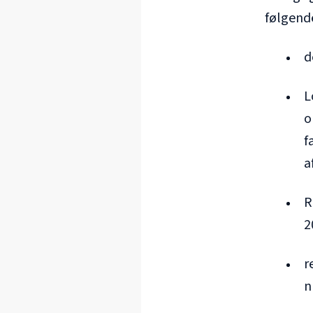
følgend
d
L
o
f
a
R
2
r
n