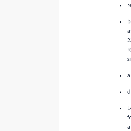
r
b
a
2
r
s
a
d
L
f
a