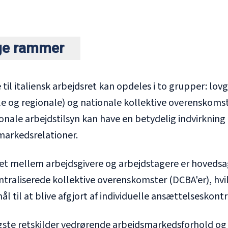
ige rammer
 til italiensk arbejdsret kan opdeles i to grupper: lov
e og regionale) og nationale kollektive overenskomste
onale arbejdstilsyn kan have en betydelig indvirkning
markedsrelationer.
t mellem arbejdsgivere og arbejdstagere er hovedsag
traliserede kollektive overenskomster (DCBA'er), hvil
l til at blive afgjort af individuelle ansættelseskontr
igste retskilder vedrørende arbejdsmarkedsforhold o