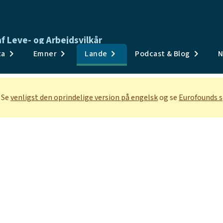
f Leve- og Arbejdsvilkår
Publikationer
ta
Emner
Lande
Podcast & Blog
N
Undersøgelser og data
Emner
 Se
venligst den oprindelige version på engelsk
og se
Eurofounds s
Lande
Podcast & Blog
Nyheder og begivenheder
Om