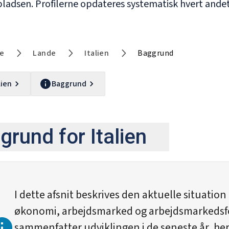
ladsen. Profilerne opdateres systematisk hvert andet
de
Lande
Italien
Baggrund
lien
Baggrund
grund for Italien
I dette afsnit beskrives den aktuelle situatio
økonomi, arbejdsmarked og arbejdsmarkedsf
sammenfatter udviklingen i de seneste år, h