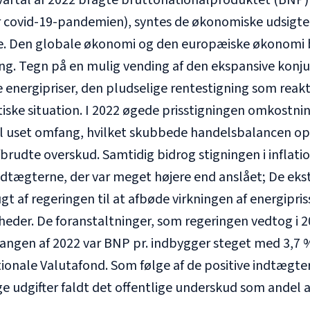
vartal af 2022 bragte bruttonationalproduktet (BNP)
ør covid-19-pandemien), syntes de økonomiske udsigt
e. Den globale økonomi og den europæiske økonomi be
g. Tegn på en mulig vending af den ekspansive konjun
 energipriser, den pludselige rentestigning som reakt
iske situation. I 2022 øgede prisstigningen omkostnin
til uset omfang, hvilket skubbede handelsbalancen op
rudte overskud. Samtidig bidrog stigningen i inflation
dtægterne, der var meget højere end anslået; De ekst
gt af regeringen til at afbøde virkningen af energipr
heder. De foranstaltninger, som regeringen vedtog i 
ngen af 2022 var BNP pr. indbygger steget med 3,7 % 
ionale Valutafond. Som følge af de positive indtægte
ge udgifter faldt det offentlige underskud som andel af 