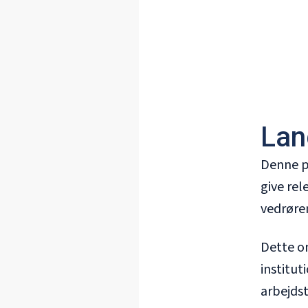
Land
Denne pr
give rel
vedrøren
Dette o
institut
arbejdst