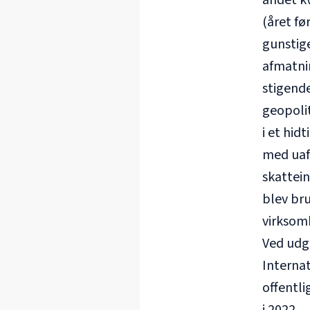
andet k
(året f
gunstig
afmatnin
stigende
geopolit
i et hid
med uafb
skattein
blev bru
virksom
Ved udga
Internat
offentli