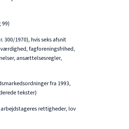
g 99)
 300/1970), hvis seks afsnit
værdighed, fagforeningsfrihed,
elser, ansættelsesregler,
dsmarkedsordninger fra 1993,
derede tekster)
m arbejdstageres rettigheder, lov