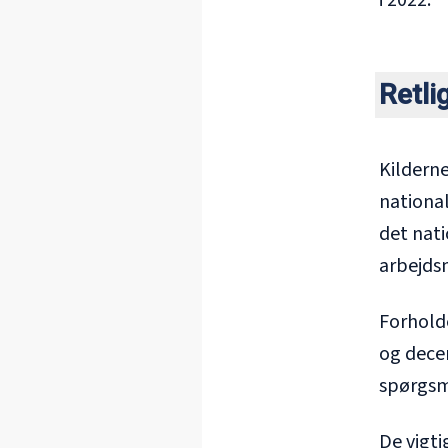
i 2022.
Retl
Kilderne
national
det nati
arbejds
Forholde
og decen
spørgsmå
De vigt