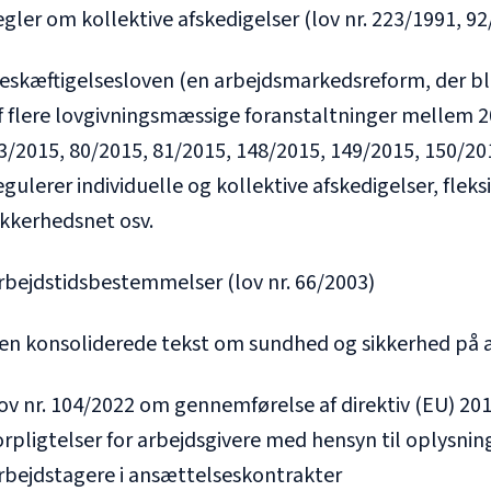
egler om kollektive afskedigelser (lov nr. 223/1991, 9
eskæftigelsesloven (en arbejdsmarkedsreform, der b
f flere lovgivningsmæssige foranstaltninger mellem 20
3/2015, 80/2015, 81/2015, 148/2015, 149/2015, 150/20
egulerer individuelle og kollektive afskedigelser, flek
ikkerhedsnet osv.
rbejdstidsbestemmelser (lov nr. 66/2003)
en konsoliderede tekst om sundhed og sikkerhed på a
ov nr. 104/2022 om gennemførelse af direktiv (EU) 201
orpligtelser for arbejdsgivere med hensyn til oplysninge
rbejdstagere i ansættelseskontrakter