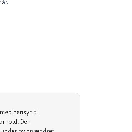
 år.
n med hensyn til
orhold. Den
erunder ny og ændret