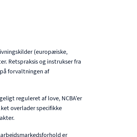
givningskilder (europæiske,
r. Retspraksis og instrukser fra
 på forvaltningen af
eligt reguleret af love, NCBA'er
ket overlader specifikke
akter.
g arbejdsmarkedsforhold er