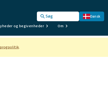
Søg
Dansk
yheder og begivenheder
Om
progpolitik
.