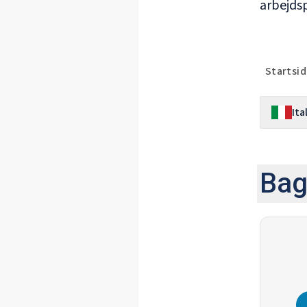
arbejdsp
Startsi
Ita
Bag