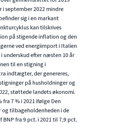
 over gennemsnittet for 2019
er i september 2022 mindre
finder sig i en markant
kturcyklus kan tilskrives
ion på stigende inflation og den
gerne ved energiimport i Italien
 i underskud efter næsten 10 år
en til en stigning i
ra indtægter, der genereres,
isstigninger på husholdninger og
2022, støttede landets økonomi.
fra 7 % i 2021 ifølge Den
r og tilbageholdenheden i de
BNP fra 9 pct. i 2021 til 7,9 pct.