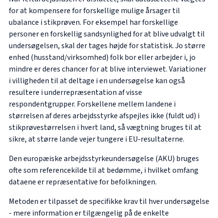
for at kompensere for forskellige mulige årsager til
ubalance i stikprøven. For eksempel har forskellige
personer en forskellig sandsynlighed for at blive udvalgt til
undersøgelsen, skal der tages højde for statistisk. Jo større
enhed (husstand/virksomhed) folk bor eller arbejder i, jo
mindre er deres chancer for at blive interviewet. Variationer
i villigheden til at deltage i en undersøgelse kan også
resultere i underrepræsentation af visse
respondentgrupper. Forskellene mellem landene i
størrelsen af deres arbejdsstyrke afspejles ikke (fuldt ud) i
stikprøvestørrelsen i hvert land, så vægtning bruges til at
sikre, at større lande vejer tungere i EU-resultaterne.
Den europæiske arbejdsstyrkeundersøgelse (AKU) bruges
ofte som referencekilde til at bedømme, i hvilket omfang
dataene er repræsentative for befolkningen.
Metoden er tilpasset de specifikke krav til hver undersøgelse
- mere information er tilgængelig på de enkelte