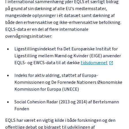
I international sammenhæng yder EQLS et særligt bidrag
på grund af sin dækning af alle
EU's medlemsstater,
mangesidede oplysninger i ét datasæt samt dækning af
både den erhvervsaktive og ikke-erhvervsaktive befolkning.
EQLS-data er en del af flere internationale
overvågningsinitiativer:
Ligestillingsindekset fra Det Europæiske Institut for
Ligestilling mellem Mænd og Kvinder (EIGE) anvender
opens i
EQLS- og EWCS-data til at dække
tidsdomænet
Indeks for aktiv aldring, støttet af Europa-
Kommissionen og De Forenede Nationers Økonomiske
Kommission for Europa (UNECE)
Social Cohesion Radar (2013 og 2014) af Bertelsmann
Fonden
EQLS har været en vigtig kilde i både forskningen og den
offentlige debat og bidraget til udviklingen af