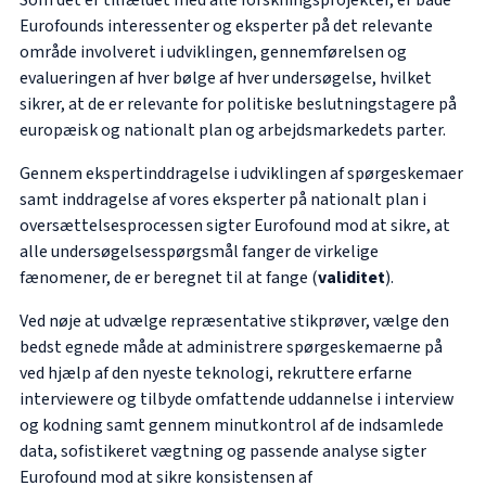
Som det er tilfældet med alle forskningsprojekter, er både
Eurofounds interessenter og eksperter på det relevante
område involveret i udviklingen, gennemførelsen og
evalueringen af hver bølge af hver undersøgelse, hvilket
sikrer, at de er relevante for politiske beslutningstagere på
europæisk og nationalt plan og arbejdsmarkedets parter.
Gennem ekspertinddragelse i udviklingen af spørgeskemaer
samt inddragelse af vores eksperter på nationalt plan i
oversættelsesprocessen sigter Eurofound mod at sikre, at
alle undersøgelsesspørgsmål fanger de virkelige
fænomener, de er beregnet til at fange (
validitet
).
Ved nøje at udvælge repræsentative stikprøver, vælge den
bedst egnede måde at administrere spørgeskemaerne på
ved hjælp af den nyeste teknologi, rekruttere erfarne
interviewere og tilbyde omfattende uddannelse i interview
og kodning samt gennem minutkontrol af de indsamlede
data, sofistikeret vægtning og passende analyse sigter
Eurofound mod at sikre konsistensen af