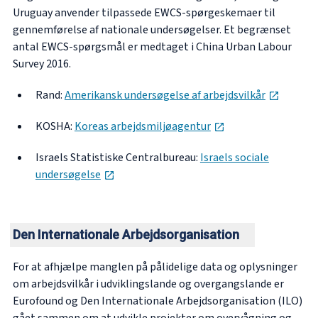
Uruguay anvender tilpassede EWCS-spørgeskemaer til
gennemførelse af nationale undersøgelser. Et begrænset
antal EWCS-spørgsmål er medtaget i China Urban Labour
Survey 2016.
opens i
Rand:
Amerikansk undersøgelse af arbejdsvilkår
opens in new tab
KOSHA:
Koreas arbejdsmiljøagentur
Israels Statistiske Centralbureau:
Israels sociale
opens in new tab
undersøgelse
Den Internationale Arbejdsorganisation
For at afhjælpe manglen på pålidelige data og oplysninger
om arbejdsvilkår i udviklingslande og overgangslande er
Eurofound og Den Internationale Arbejdsorganisation (ILO)