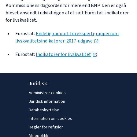
Kommissionens dagsorden for mere end BNP. Den er også
blevet anvendt i udviklingen af et sæt Eurostat-indikatorer
for livskvalitet.
Eurostat:
Endelig rapport fra ekspertgruppen om
opens in new tab
livskvalitetsindikatorer: 2017-udgave
opens in new tab
Eurostat:
Indikatorer for livskvalitet
Juridisk
Administrer cookies
Juridisk information
Databeskyttelse
Information om cookies
Regler for refusion
Miljøpolitik