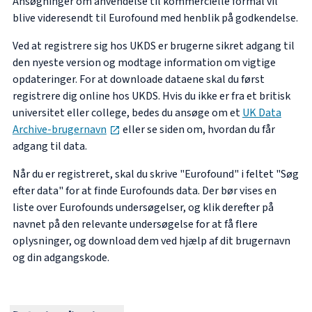
Ansøgninger om anvendelse til kommercielle formål vil
blive videresendt til Eurofound med henblik på godkendelse.
Ved at registrere sig hos UKDS er brugerne sikret adgang til
den nyeste version og modtage information om vigtige
opdateringer. For at downloade dataene skal du først
registrere dig online hos UKDS. Hvis du ikke er fra et britisk
universitet eller college, bedes du ansøge om et
UK Data
opens in new tab
Archive-brugernavn
eller se siden om, hvordan du får
adgang til data.
Når du er registreret, skal du skrive "Eurofound" i feltet "Søg
efter data" for at finde Eurofounds data. Der bør vises en
liste over Eurofounds undersøgelser, og klik derefter på
navnet på den relevante undersøgelse for at få flere
oplysninger, og download dem ved hjælp af dit brugernavn
og din adgangskode.