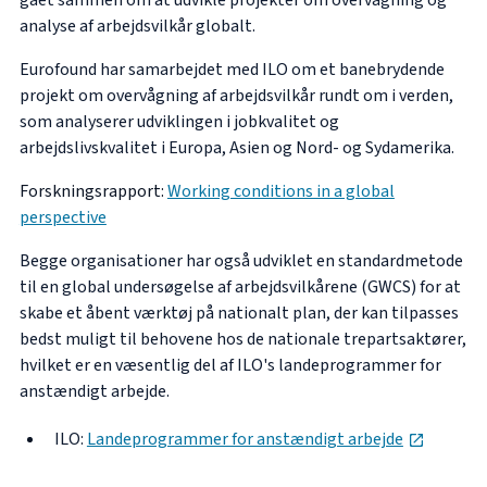
gået sammen om at udvikle projekter om overvågning og
analyse af arbejdsvilkår globalt.
Eurofound har samarbejdet med ILO om et banebrydende
projekt om overvågning af arbejdsvilkår rundt om i verden,
som analyserer udviklingen i jobkvalitet og
arbejdslivskvalitet i Europa, Asien og Nord- og Sydamerika.
Forskningsrapport
:
Working conditions in a global
perspective
Begge organisationer har også udviklet en standardmetode
til en global undersøgelse af arbejdsvilkårene (GWCS) for at
skabe et åbent værktøj på nationalt plan, der kan tilpasses
bedst muligt til behovene hos de nationale trepartsaktører,
hvilket er en væsentlig del af ILO's landeprogrammer for
anstændigt arbejde.
opens i
ILO:
Landeprogrammer for anstændigt arbejde