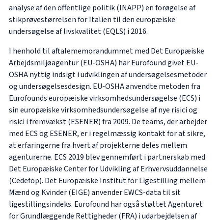
analyse af den offentlige politik (INAPP) en forøgelse af
stikprøvestørrelsen for Italien til den europæiske
undersøgelse af livskvalitet (EQLS) i 2016.
I henhold til aftalememorandummet med Det Europæiske
Arbejdsmiljøagentur (EU-OSHA) har Eurofound givet EU-
OSHA nyttig indsigt i udviklingen af undersøgelsesmetoder
og undersøgelsesdesign. EU-OSHA anvendte metoden fra
Eurofounds europæiske virksomhedsundersøgelse (ECS) i
sin europæiske virksomhedsundersøgelse af nye risici og
risici i fremvækst (ESENER) fra 2009. De teams, der arbejder
med ECS og ESENER, er i regelmæssig kontakt for at sikre,
at erfaringerne fra hvert af projekterne deles mellem
agenturerne. ECS 2019 blev gennemført i partnerskab med
Det Europæiske Center for Udvikling af Erhvervsuddannelse
(Cedefop). Det Europæiske Institut for Ligestilling mellem
Mænd og Kvinder (EIGE) anvender EWCS-data til sit
ligestillingsindeks. Eurofound har også støttet Agenturet
for Grundlæggende Rettigheder (FRA) i udarbejdelsen af