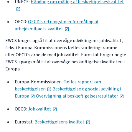
UNECE:
Håndbog om måling af beskæftigelseskvalitet
opens in new tab
OECD:
OECD's retningslinjer for måling af
opens in new tab
arbejdsmiljøets kvalitet
EWCS bruges også til at overvåge udviklingen i jobkvalitet,
f.eks. i Europa-Kommissionens fælles vurderingsramme
eller OECD's arbejde med jobkvalitet. Eurostat bruger nogle
EWCS-spørgsmål til at overvåge beskæftigelseskvaliteten i
Europa.
Europa-Kommissionen:
Fælles rapport om
opens in new tab
beskæftigelsen
Beskæftigelse og social udvikling i
opens in new tab
ope
Europa
Overvågning af beskæftigelsesresultater
opens in new tab
OECD:
Jobkvalitet
opens in new tab
Eurostat:
Beskæftigelsens kvalitet