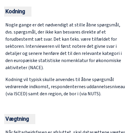
Kodning
Nogle gange er det nødvendigt at stille åbne spørgsmål,
dvs. spørgsmål, der ikke kan besvares direkte af et
forudbestemt sæt svar. Det kan f.eks. være tilfældet for
sektoren. Intervieweren vil først notere det givne svar i
detaljer og senere henføre det til den relevante kategori i
den europæiske statistiske nomenklatur for økonomiske
aktiviteter (NACE).
Kodning vil typisk skulle anvendes til åbne spørgsmål
vedrørende indkomst, respondenternes uddannelsesniveau
(via ISCED) samt den region, de bor i (via NUTS).
Vægtning
Når feltarbejdsfasen er afsluttet, skal datasættene vægtes