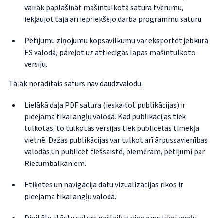
vairāk paplašināt mašīntulkotā satura tvērumu,
iekļaujot tajā arī iepriekšējo darba programmu saturu.
Pētījumu ziņojumu kopsavilkumu var eksportēt jebkurā
ES valodā, pārejot uz attiecīgās lapas mašīntulkoto
versiju.
Tālāk norādītais saturs nav daudzvalodu.
Lielākā daļa PDF satura (ieskaitot publikācijas) ir
pieejama tikai angļu valodā. Kad publikācijas tiek
tulkotas, to tulkotās versijas tiek publicētas tīmekļa
vietnē. Dažas publikācijas var tulkot arī ārpussavienības
valodās un publicēt tiešsaistē, piemēram, pētījumi par
Rietumbalkāniem.
Etiķetes un navigācija datu vizualizācijas rīkos ir
pieejama tikai angļu valodā.