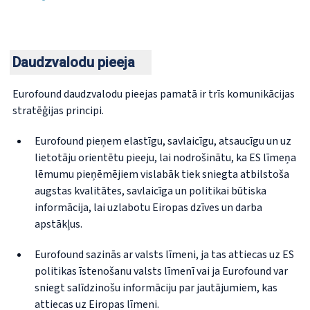
Daudzvalodu pieeja
Eurofound daudzvalodu pieejas pamatā ir trīs komunikācijas
stratēģijas principi.
Eurofound pieņem elastīgu, savlaicīgu, atsaucīgu un uz
lietotāju orientētu pieeju, lai nodrošinātu, ka ES līmeņa
lēmumu pieņēmējiem vislabāk tiek sniegta atbilstoša
augstas kvalitātes, savlaicīga un politikai būtiska
informācija, lai uzlabotu Eiropas dzīves un darba
apstākļus.
Eurofound sazinās ar valsts līmeni, ja tas attiecas uz ES
politikas īstenošanu valsts līmenī vai ja Eurofound var
sniegt salīdzinošu informāciju par jautājumiem, kas
attiecas uz Eiropas līmeni.