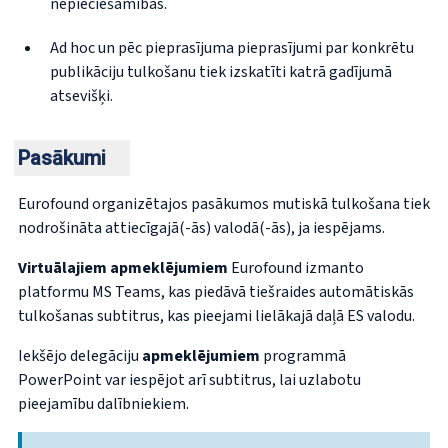
nepieciešamības.
Ad hoc un pēc pieprasījuma pieprasījumi par konkrētu
publikāciju tulkošanu tiek izskatīti katrā gadījumā
atsevišķi.
Pasākumi
Eurofound organizētajos pasākumos mutiskā tulkošana tiek
nodrošināta attiecīgajā(-ās) valodā(-ās), ja iespējams.
Virtuālajiem apmeklējumiem
Eurofound izmanto
platformu MS Teams, kas piedāvā tiešraides automātiskās
tulkošanas subtitrus, kas pieejami lielākajā daļā ES valodu.
Iekšējo delegāciju
apmeklējumiem
programmā
PowerPoint var iespējot arī subtitrus, lai uzlabotu
pieejamību dalībniekiem.