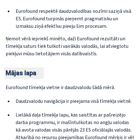
Eurofound respektē daudzvalodības nozīmi saziņā visā
ES. Eurofound turpinās pieņemt pragmatisku un
izmaksu ziņā efektīvu pieeju šim procesam.
Ņemot vērā iepriekš minēto, daži Eurofound rezultāti un
tīmekļa saturs tiek tulkoti vairākās valodās, lai atvieglotu
piekļuvi mūsu lietotājiem visās dalībvalstīs.
Mājas lapa
Eurofound tīmekļa vietne ir daudzvalodu šādā mērā.
Daudzvalodu navigācija ir pieejama visā tīmekļa vietnē.
Lielākā daļa tīmekļa lapu, kas saistītas ar pašreizējo
darba programmu, ir mašīntulkotas no angļu valodas
kā avota valodas visās pārējās 23 ES oficiālajās valodās.
Atkarībā no resursu pieejamības Eurofound mērķis ir vēl