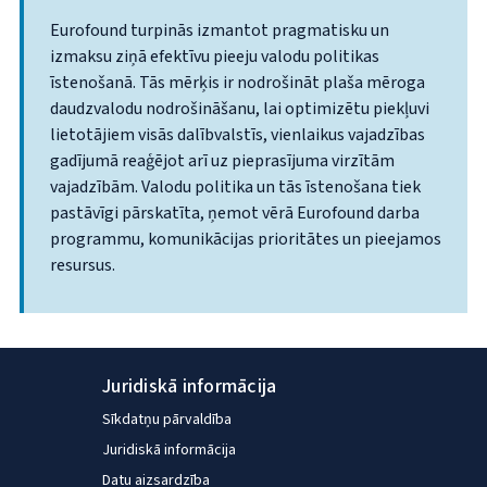
Eurofound turpinās izmantot pragmatisku un
izmaksu ziņā efektīvu pieeju valodu politikas
īstenošanā. Tās mērķis ir nodrošināt plaša mēroga
daudzvalodu nodrošināšanu, lai optimizētu piekļuvi
lietotājiem visās dalībvalstīs, vienlaikus vajadzības
gadījumā reaģējot arī uz pieprasījuma virzītām
vajadzībām. Valodu politika un tās īstenošana tiek
pastāvīgi pārskatīta, ņemot vērā Eurofound darba
programmu, komunikācijas prioritātes un pieejamos
resursus.
Juridiskā informācija
Sīkdatņu pārvaldība
Juridiskā informācija
Datu aizsardzība