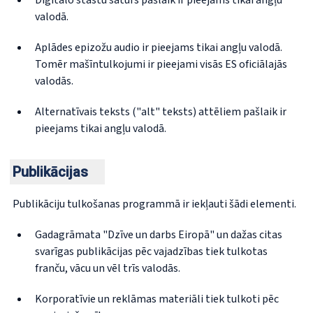
Digitālo stāstu saturs pašlaik ir pieejams tikai angļu
valodā.
Aplādes epizožu audio ir pieejams tikai angļu valodā.
Tomēr mašīntulkojumi ir pieejami visās ES oficiālajās
valodās.
Alternatīvais teksts ("alt" teksts) attēliem pašlaik ir
pieejams tikai angļu valodā.
Publikācijas
Publikāciju tulkošanas programmā ir iekļauti šādi elementi.
Gadagrāmata "Dzīve un darbs Eiropā" un dažas citas
svarīgas publikācijas pēc vajadzības tiek tulkotas
franču, vācu un vēl trīs valodās.
Korporatīvie un reklāmas materiāli tiek tulkoti pēc