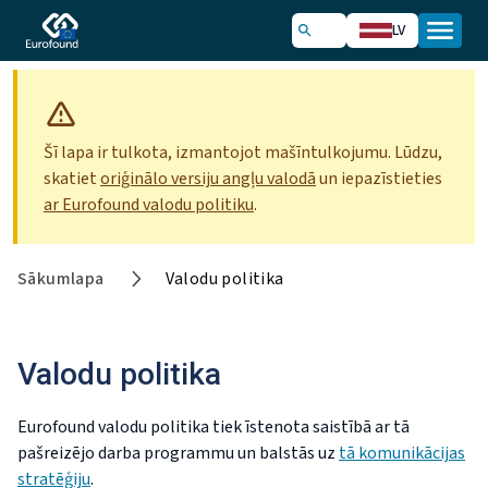
LV
Šī lapa ir tulkota, izmantojot mašīntulkojumu. Lūdzu,
skatiet
oriģinālo versiju angļu valodā
un iepazīstieties
ar Eurofound valodu politiku
.
Sākumlapa
Valodu politika
Valodu politika
Eurofound valodu politika tiek īstenota saistībā ar tā
pašreizējo darba programmu un balstās uz
tā komunikācijas
stratēģiju
.