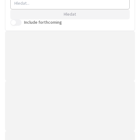
výzkumník v 
has a background in
studium sociá
industrial sociology
Hledat
a ve Výzkumn
(Universidad Pontificia de
Include forthcoming
portugalsko
Salamanca), and also holds a
Lisabonské 
Diploma in Social Science
školy, a také 
Research Methods from the
konzultant v
University of Cardiff and a
strategického
Master’s degree in Health
organizační 
and Safety from the
vedení a bud
Autonomous University of
titul BSc v e
Madrid.
socio-organi
systémech e
činnosti z Li
ekonomické š