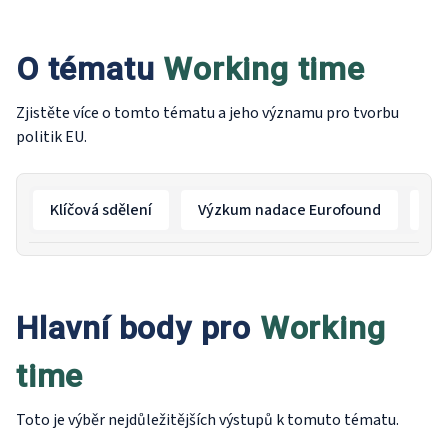
analyzuje prevalenci 
rámci EU-27 v letech 2
O tématu
Working time
vztahy k pracovním p
výsledkům a reakcím po
ženy, mladí lidé a migr
Zjistěte více o tomto tématu a jeho významu pro tvorbu
přičemž ti, kteří zažív
politik EU.
uvádějí horší pracovn
školení, menší autonom
deprese. Zpráva také
Klíčová sdělení
Výzkum nadace Eurofound
Ko
národní politiky zamě
jistoty a podporu pře
Hlavní body pro
Working
time
Toto je výběr nejdůležitějších výstupů k tomuto tématu.