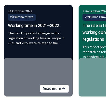
24 October 2023
8 December 2022
Výzkumná zpráva
Výzkumná zpráva
Working time in 2021–2022
The rise in te
working condi
The most important changes in the
regulation of working time in Europe in
regulations
2021 and 2022 were related to the
This report prese
transposition of two European
research on telewo
directives: the Work–life Balance
19 pandemic in 202
Directive and the Transparent and
changes in the inc
Predictable Working Conditions
working condition
Directive. The reduction of working time
employees workin
and more specifically the four-day
changes to regula
working week have been increasingly
issues related to 
debated in many EU Member States. In
arrangement. The f
2022, the average collectively agreed
Read more
about
Working time in 2021–202
escalation of tele
working week in the EU stood at 38.1
pandemic: in 2021,
hours. Of the sectors analysed, agreed
employees were te
working hours were shortest in public
that most likely w
administration, at around 37.7 hours – still