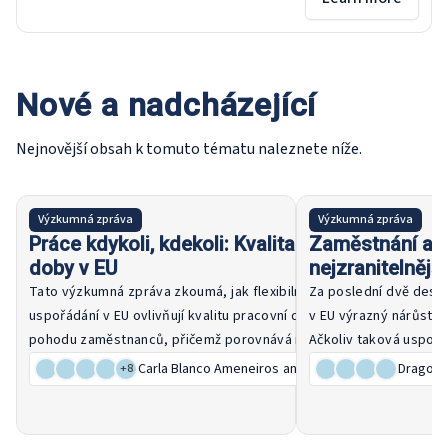
Nové a nadcházející
Nejnovější obsah k tomuto tématu naleznete níže.
21 July 2026
Výzkumná zpráva
Výzkumná zpráva
Práce kdykoli, kdekoli: Kvalita pracovní
Zaměstnání a 
doby v EU
nejzranitelnějš
Řešení probíhaj
Tato výzkumná zpráva zkoumá, jak flexibilní pracovní
Za poslední dvě deset
uspořádání v EU ovlivňují kvalitu pracovní doby, autonomii a
v EU výrazný nárůst n
pohodu zaměstnanců, přičemž porovnává nedávné události
Ačkoliv taková uspoř
s obdobím před deseti lety. Analyzuje rozdíly mezi úrovněmi
flexibilitu a lepší ro
Carla Blanco Ameneiros
and 11 other authors
Dragoș A
+
8
dovedností, sektory a členskými státy a hodnotí roli
osobním životem, zran
Číst dál
předpisů a politik, jako je právo na odpojení.
nedobrovolná nebo kd
nestandardních charak