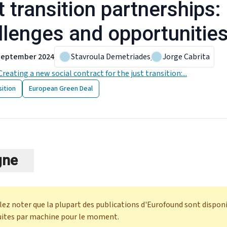
t transition partnerships:
llenges and opportunitie
September 2024
Stavroula Demetriades
,
Jorge Cabrita
Creating a new social contract for the just transition:...
sition
European Green Deal
gne
llez noter que la plupart des publications d'Eurofound sont dispon
uites par machine pour le moment.