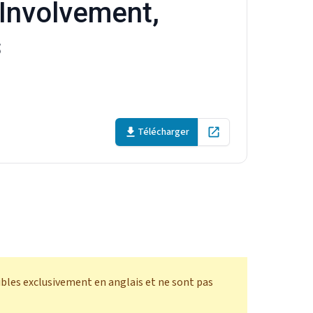
 Involvement,
s
Télécharger
Open in new tab
ibles exclusivement en anglais et ne sont pas