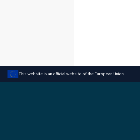
This website is an official website of the European Union.
Partager cette page
Juridique
Gérer les cookies
Informations juridiques