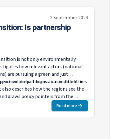
2 September 2024
nsition: Is partnership
ansition is not only environmentally
vestigates how relevant actors (national
ons) are pursuing a green and just
particular challenges as a result of the
erceive the just transition and identifies
 also describes how the regions see the
 and draws policy pointers from the
Read more