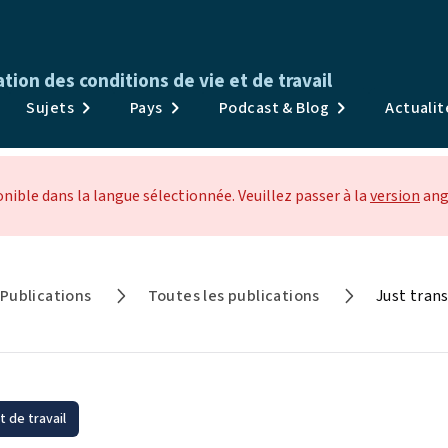
ion des conditions de vie et de travail
Publications
Sujets
Pays
Podcast & Blog
Actuali
Enquêtes & Données
Sujets
ible dans la langue sélectionnée. Veuillez passer à la
version
ang
Pays
Podcast & Blog
Publications
Toutes les publications
Actualités et événements
À propos
 de travail