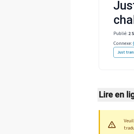
Jus
cha
Publié
:
2 
Connexe
:
Just tran
Lire en li
Veui
trad