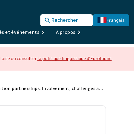
Rechercher
Français
tés et événements
À propos
laise ou consulter
la politique linguistique d’Eurofound
.
Just transition partnerships: Involvement, challenges and opportunities