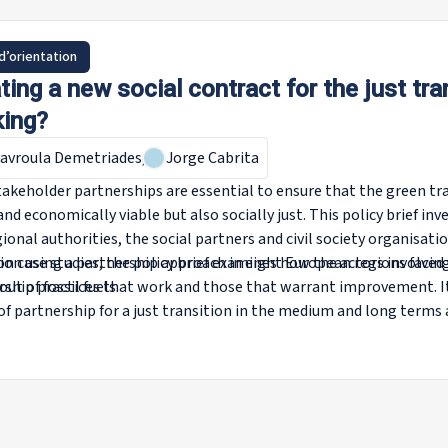
d’orientation
ting a new social contract for the just tra
ing?
avroula Demetriades
,
Jorge Cabrita
takeholder partnerships are essential to ensure that the green tr
nd economically viable but also socially just. This policy brief in
ional authorities, the social partners and civil society organisati
ion using a partnership approach in eight European regions facing 
n case studies, the policy brief examines how the actors involved p
ut of fossil fuels.
rship practices that work and those that warrant improvement. It
of partnership for a just transition in the medium and long terms
ce gathered.