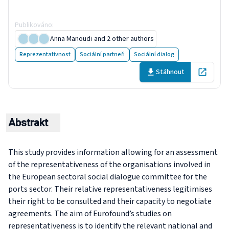
2025
Publikováno
:
12 December 2025
Anna Manoudi
and 2 other authors
Reprezentativnost
Sociální partneři
Sociální dialog
Stáhnout
Open in 
Abstrakt
This study provides information allowing for an assessment
of the representativeness of the organisations involved in
the European sectoral social dialogue committee for the
ports sector. Their relative representativeness legitimises
their right to be consulted and their capacity to negotiate
agreements. The aim of Eurofound’s studies on
representativeness is to identify the relevant national and