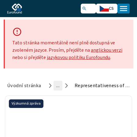
CS
Tato stránka momentálně není plně dostupná ve
zvoleném jazyce. Prosím, přejděte na
anglickou verzi
nebo si přejděte
jazykovou politiku Eurofoundu
.
Úvodní stránka
...
Representativeness of the European social partner organisations: Ports sector – 2025
Výzkumná zpráva
Representativeness of the
European social partner
organisations: Ports sector –