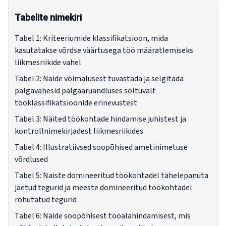
Tabelite nimekiri
Tabel 1: Kriteeriumide klassifikatsioon, mida
kasutatakse võrdse väärtusega töö määratlemiseks
liikmesriikide vahel
Tabel 2: Näide võimalusest tuvastada ja selgitada
palgavahesid palgaaruandluses sõltuvalt
tööklassifikatsioonide erinevustest
Tabel 3: Näited töökohtade hindamise juhistest ja
kontrollnimekirjadest liikmesriikides
Tabel 4: Illustratiivsed soopõhised ametinimetuse
võrdlused
Tabel 5: Naiste domineeritud töökohtadel tähelepanuta
jäetud tegurid ja meeste domineeritud töökohtadel
rõhutatud tegurid
Tabel 6: Näide soopõhisest tööalahindamisest, mis