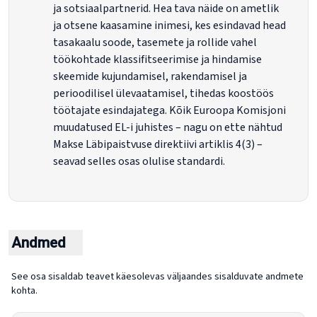
ja sotsiaalpartnerid. Hea tava näide on ametlik
ja otsene kaasamine inimesi, kes esindavad head
tasakaalu soode, tasemete ja rollide vahel
töökohtade klassifitseerimise ja hindamise
skeemide kujundamisel, rakendamisel ja
perioodilisel ülevaatamisel, tihedas koostöös
töötajate esindajatega. Kõik Euroopa Komisjoni
muudatused EL-i juhistes – nagu on ette nähtud
Makse Läbipaistvuse direktiivi artiklis 4(3) –
seavad selles osas olulise standardi.
Andmed
See osa sisaldab teavet käesolevas väljaandes sisalduvate andmete
kohta.