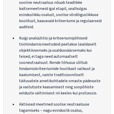
sooline neutraalsus nõuab teadlikke
kaitsemeetmeid igal etapil, sealhulgas
esinduslikku osalust, soolise võrdõiguslikkuse
koolitust, kaasavaid kriteeriume ja regulaarseid
auditeid.
Kuigi analüütilisi ja kriteeriumipõhiseid
tööhindamismeetodeid peetakse laialdaselt
objektiivsemaks ja usaldusväärsemaks kui
teised, ei taga need automaatselt
sooneutraalsust. Nende tõhusus sõltub
hindamiskriteeriumide hoolikast valikust ja
kaalumisest, naiste traditsiooniliselt
täituvatele ametikohtadele omaste pädevuste
ja vastutuste kaasamisest ning soopõhiste
eelduste vältimisest nii keeles kui protsessis.
Aktiivsed meetmed soolise neutraalsuse
tagamiseks – nagu esinduslik osalus,