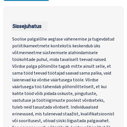
Sissejuhatus
Soolise palgalõhe aeglase vähenemise ja tugevdatud
poliitikameetmete kontekstis keskendub üks
võtmemeetme süsteemsele alahindamisele
töökohtade puhul, mida tavaliselt teevad naised.
Võrdse palga põhimõte tagab mitte ainult selle, et
sama tööd teevad töötajad saavad sama palka, vaid
laienevad ka võrdse väärtusega tööle. Võrdse
väärtusega töö tähendab põhimõtteliselt, et kui
kahte tööd võib pidada oskuste, pingutuste,
vastutuse ja töötingimuste poolest võrdseteks,
tuleb neid tasustada võrdselt. Individuaalsed
erinevused, mis tulenevad staažist, kvalifikatsioonist
või sooritusest, võivad siiski õigustada palgavahet.