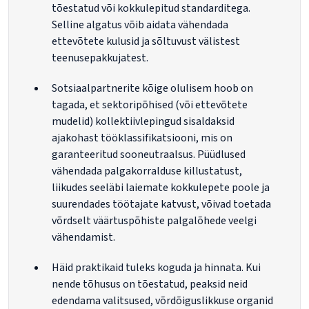
tõestatud või kokkulepitud standarditega.
Selline algatus võib aidata vähendada
ettevõtete kulusid ja sõltuvust välistest
teenusepakkujatest.
Sotsiaalpartnerite kõige olulisem hoob on
tagada, et sektoripõhised (või ettevõtete
mudelid) kollektiivlepingud sisaldaksid
ajakohast tööklassifikatsiooni, mis on
garanteeritud sooneutraalsus. Püüdlused
vähendada palgakorralduse killustatust,
liikudes seeläbi laiemate kokkulepete poole ja
suurendades töötajate katvust, võivad toetada
võrdselt väärtuspõhiste palgalõhede veelgi
vähendamist.
Häid praktikaid tuleks koguda ja hinnata. Kui
nende tõhusus on tõestatud, peaksid neid
edendama valitsused, võrdõiguslikkuse organid