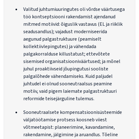
Valitud juhtumiuuringutes oli võrdse väärtusega
töö kontseptsiooni rakendamist ajendanud
mitmed motiivid: õiguslik vastavus (EL ja riiklik
seadusandlus); vajadust moderniseerida
aegunud palgastruktuure (peamiselt
kollektiivlepingutes) ja vähendada
palgakorralduse killustatust; ettevõtete
sisemised organisatsiooniväärtused; ja mõnel
juhul proaktiivseid jõupingutusi sooliste
palgalõhede vähendamiseks. Kuid paljudel
juhtudel ei olnud sooneutraalsus peamine
motiiv, vaid pigem laiemate palgastruktuuri
reformide teisejärguline tulemus.
Sooneutraalsete kompensatsioonisüsteemide
väljatöötamise protsess koosneb viiest
võtmeetapist: planeerimine, kavandamine,
rakendamine, jälgimine ja aruandlus. Tõeline