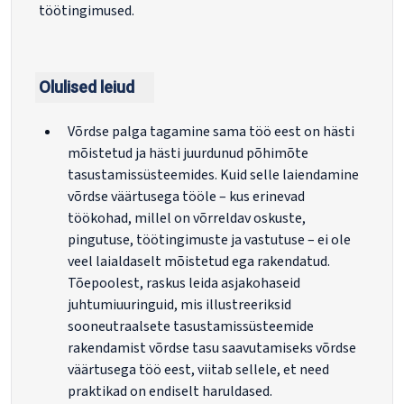
töötingimused.
Olulised leiud
Võrdse palga tagamine sama töö eest on hästi
mõistetud ja hästi juurdunud põhimõte
tasustamissüsteemides. Kuid selle laiendamine
võrdse väärtusega tööle – kus erinevad
töökohad, millel on võrreldav oskuste,
pingutuse, töötingimuste ja vastutuse – ei ole
veel laialdaselt mõistetud ega rakendatud.
Tõepoolest, raskus leida asjakohaseid
juhtumiuuringuid, mis illustreeriksid
sooneutraalsete tasustamissüsteemide
rakendamist võrdse tasu saavutamiseks võrdse
väärtusega töö eest, viitab sellele, et need
praktikad on endiselt haruldased.