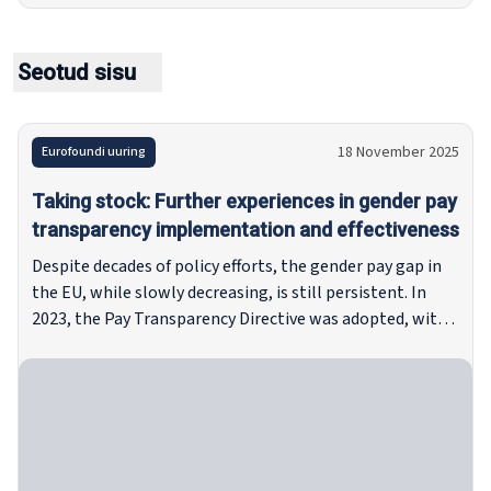
Seotud sisu
18 November 2025
Eurofoundi uuring
Taking stock: Further experiences in gender pay
transparency implementation and effectiveness
Despite decades of policy efforts, the gender pay gap in
the EU, while slowly decreasing, is still persistent. In
2023, the Pay Transparency Directive was adopted, with
the intent of advancing existing national approaches by
mandating comprehensive transparency instruments,
expanding reporting requirements, reinvigorating the
‘work of equal value’ principle, and shifting the burden of
proof from workers to employers in discrimination
cases, among the most significant developments.