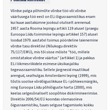
Võrdse palga põhimõte võrdse töö või võrdse
väärtusega töö eest on ELi õigusraamistikus enam
kui kuue aastakümne jooksul oluliselt arenenud.
1957. aasta Rooma lepingu artikli 119 alusel (praegu
Euroopa Liidu toimimise lepingu artikkel 157) alusel
loodud 1970. aastatel toimus pöördeline laienemine
võrdse tasu direktiivi (Nõukogu direktiiv
75/117/EMÜ), mis tõi sisse mõiste "töö, millele
omistatakse võrdne väärtus" (artikkel 1) ja pakkus
ELi liikmesriikidele esimese üksikasjaliku
tegevusraamistiku. Sellele järgnesid muutlikud
arengud, sealhulgas Amsterdami leping (1999), mis
tõstis soolise võrdõiguslikkuse EL-i põhieesmärgiks,
ning Euroopa Liidu põhiõiguste harta (2000), mis
keelas selgesõnaliselt soopõhise diskrimineerimise.
Direktiiv 2006/54/EÜ koondas olemasoleva
õigusraamistiku, tuues selguse tagamiseks kokku