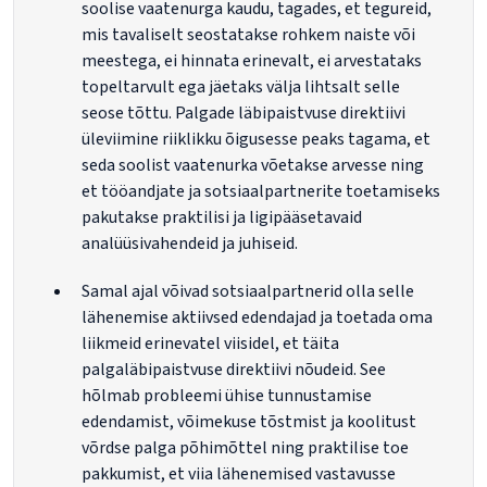
soolise vaatenurga kaudu, tagades, et tegureid,
mis tavaliselt seostatakse rohkem naiste või
meestega, ei hinnata erinevalt, ei arvestataks
topeltarvult ega jäetaks välja lihtsalt selle
seose tõttu. Palgade läbipaistvuse direktiivi
üleviimine riiklikku õigusesse peaks tagama, et
seda soolist vaatenurka võetakse arvesse ning
et tööandjate ja sotsiaalpartnerite toetamiseks
pakutakse praktilisi ja ligipääsetavaid
analüüsivahendeid ja juhiseid.
Samal ajal võivad sotsiaalpartnerid olla selle
lähenemise aktiivsed edendajad ja toetada oma
liikmeid erinevatel viisidel, et täita
palgaläbipaistvuse direktiivi nõudeid. See
hõlmab probleemi ühise tunnustamise
edendamist, võimekuse tõstmist ja koolitust
võrdse palga põhimõttel ning praktilise toe
pakkumist, et viia lähenemised vastavusse