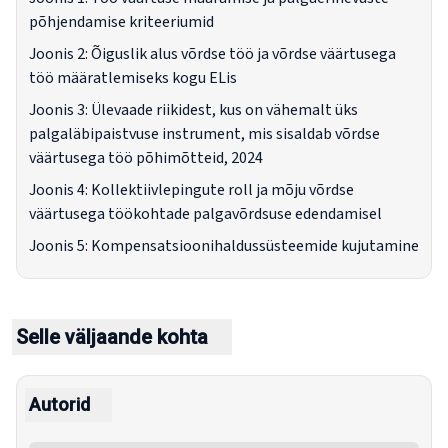
põhjendamise kriteeriumid
Joonis 2: Õiguslik alus võrdse töö ja võrdse väärtusega
töö määratlemiseks kogu ELis
Joonis 3: Ülevaade riikidest, kus on vähemalt üks
palgaläbipaistvuse instrument, mis sisaldab võrdse
väärtusega töö põhimõtteid, 2024
Joonis 4: Kollektiivlepingute roll ja mõju võrdse
väärtusega töökohtade palgavõrdsuse edendamisel
Joonis 5: Kompensatsioonihaldussüsteemide kujutamine
Selle väljaande kohta
Autorid