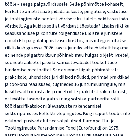
tööle – seega palgavõrdsusele. Selle põhimõtte kohaselt,
kui kahte ametit saab pidada oskuste, pingutuse, vastutuse
ja töötingimuste poolest võrdseteks, tuleks neid tasustada
võrdselt. Aga kuidas sellist võrdsust tõestada? Lisaks riikliku
seadusandluse ja kohtute tõlgenduste üldistele juhistele
nõuab ELi palgaläbipaistvuse direktiiv, mis integreeritakse
riiklikku õigusesse 2026. aasta juuniks, ettevõtetelt tagama,
et nende palgastruktuur põhineb muu hulgas objektiivsetel,
sooneutraalsetel ja eelarvamustevabadel töökohtade
hindamise meetoditel. See aruanne liigub põhimõttelt
praktikale, ühendades juriidilised nõuded, parimad praktikad
ja töökoha reaalsused, tuginedes 16 juhtumiuuringule, mis
käsitlevad tööriistade ja meetodite praktilist rakendamist,
ettevõtte tasandi algatusi ning sotsiaalpartnerite rolli
tööklassifikatsiooni ülevaatuste rakendamisel
sektoripõhistes kollektiivlepingutes. Kuigi raport toob esile
edulood, püsivad olulised väljakutsed. Euroopa Elu- ja
Töötingimuste Parandamise Fond (Eurofound) on 1975.
aastal loodud kolmepoolne Euroopa Liidu agentuur. Selle