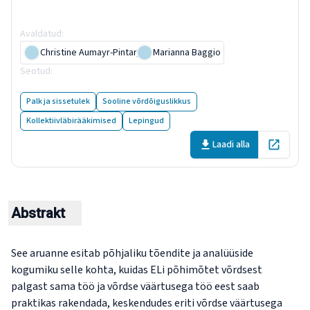
palgavõrdsuse suunas
Avaldatud
:
15 December 2025
Christine Aumayr-Pintar
,
Marianna Baggio
Seotud
:
The practical implementation of the work of equal
value...
Palk ja sissetulek
Sooline võrdõiguslikkus
Kollektiivläbirääkimised
Lepingud
Laadi alla
Open in 
Abstrakt
See aruanne esitab põhjaliku tõendite ja analüüside
kogumiku selle kohta, kuidas ELi põhimõtet võrdsest
palgast sama töö ja võrdse väärtusega töö eest saab
praktikas rakendada, keskendudes eriti võrdse väärtusega