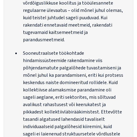
võrdõiguslikkuse koolitus ja tööülesannete
regulaarne ülevaatus – olid mõnel juhul olemas,
kuid teistel juhtudel sageli puuduvad. Kui
rakendati ennetavaid meetmeid, rakendati
tugevamaid kaitsemeetmeid ja
parandusmeetmeid.
Sooneutraalsete töökohtade
hindamissüsteemide rakendamine viis
põhjendamatute palgalõhede tuvastamiseni ja
mõnel juhul ka parandamiseni, eriti kui protsess
keskendus naiste domineeritud rollidele. Kuid
kollektiivse alamaksmise parandamine oli
sageli aeglane, eriti sektorites, mis sõltuvad
avalikust rahastusest või keerukatest ja
pikkadest kollektiivläbirääkimistest. Ettevõtte
tasandi algatused lahendasid tavaliselt
individuaalseid palgalõhesid kiiremini, kuid
sageli ei laienenud struktuursetele võrdlustele