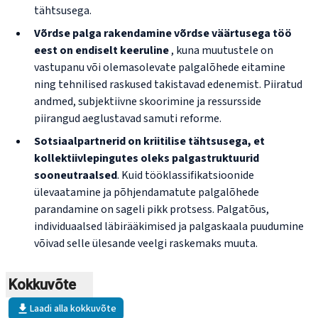
tähtsusega.
Võrdse palga rakendamine võrdse väärtusega töö
eest on endiselt keeruline
, kuna muutustele on
vastupanu või olemasolevate palgalõhede eitamine
ning tehnilised raskused takistavad edenemist. Piiratud
andmed, subjektiivne skoorimine ja ressursside
piirangud aeglustavad samuti reforme.
Sotsiaalpartnerid on kriitilise tähtsusega,
et
kollektiivlepingutes oleks palgastruktuurid
sooneutraalsed
. Kuid tööklassifikatsioonide
ülevaatamine ja põhjendamatute palgalõhede
parandamine on sageli pikk protsess. Palgatõus,
individuaalsed läbirääkimised ja palgaskaala puudumine
võivad selle ülesande veelgi raskemaks muuta.
Kokkuvõte
Laadi alla kokkuvõte