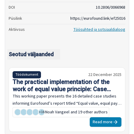
DOI
10.2806/0066968
Püsilink
https://eurofound.link/ef25016
Aktiivsus
Töösuhted ja sotsiaaldialoog
Seotud väljaanded
22 December 2025
Töödokument
The practical implementation of the
work of equal value principle: Case
studies
This working paper presents the 16 detailed case studies
informing Eurofound’s report titled “Equal value, equal pay:
Concepts, mechanisms and implementation towards gender
Noah Vangeel
and 19 other authors
+
16
pay equity". It serves as a companion document, providing
Read more
comprehensive documentation of the research that
underpins the report's findings and conclusions