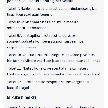
põhineb kallutatud alamtegurite valikul
Tabel 7: Näide sooneutraalsest tööalahindamisest, kus
lisati kaasavad alamtegurid
Tabel 8: Võrdse väärtusega naiste ja meeste
domineeritud töökohad
Tabel 9: Viieetapilise protsessi kokkuvõte
sooneutraalsete kompensatsioonisüsteemide
väljatöötamiseks
Tabel 10: Valitud juhtumiuuringute ülevaade ja võrdlev
hindamine võrdse väärtuse ja sooneutraalsuse töö kohta
Tabel 11: Näited kollektiivsetest alamaksmistest
töötajate gruppidele, kes teevad võrdse väärtusega tööd
Tabel 12: Eurofoundi korrespondentide võrgustiku
kaastöötajad
Isikute nimekiri
Joonis 1: Töö väärtuse määramise ja palgaerinevuste