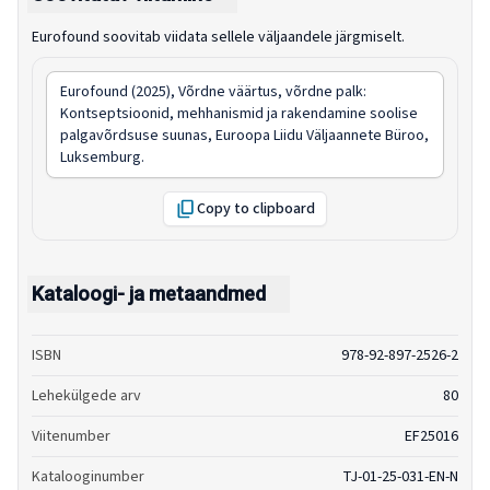
Eurofound soovitab viidata sellele väljaandele järgmiselt.
Eurofound (2025),
Võrdne väärtus, võrdne palk:
Kontseptsioonid, mehhanismid ja rakendamine soolise
palgavõrdsuse
suunas, Euroopa Liidu Väljaannete Büroo,
Luksemburg.
Copy to clipboard
Kataloogi- ja metaandmed
ISBN
978-92-897-2526-2
Lehekülgede arv
80
Viitenumber
EF25016
Katalooginumber
TJ-01-25-031-EN-N