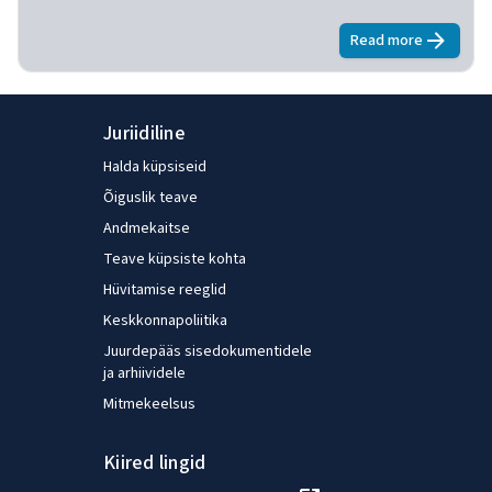
Read more
about
Taking 
Juriidiline
Halda küpsiseid
Õiguslik teave
Andmekaitse
Teave küpsiste kohta
Hüvitamise reeglid
Keskkonnapoliitika
Juurdepääs sisedokumentidele
ja arhiividele
Mitmekeelsus
Kiired lingid