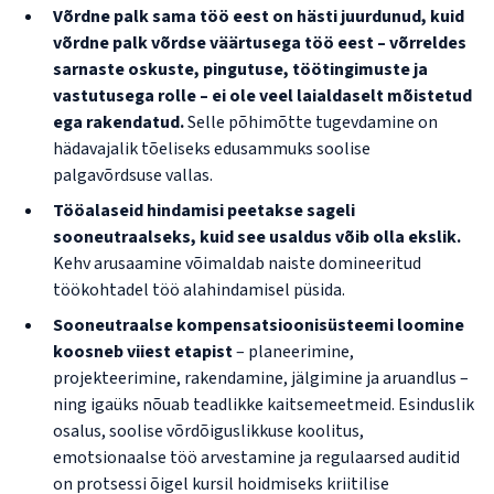
Võrdne palk sama töö eest on hästi juurdunud, kuid
võrdne palk võrdse väärtusega töö eest – võrreldes
sarnaste oskuste, pingutuse, töötingimuste ja
vastutusega rolle – ei ole veel laialdaselt mõistetud
ega rakendatud.
Selle põhimõtte tugevdamine on
hädavajalik tõeliseks edusammuks soolise
palgavõrdsuse vallas.
Tööalaseid hindamisi peetakse sageli
sooneutraalseks, kuid see usaldus võib olla ekslik.
Kehv arusaamine võimaldab naiste domineeritud
töökohtadel töö alahindamisel püsida.
Sooneutraalse kompensatsioonisüsteemi loomine
koosneb viiest etapist
– planeerimine,
projekteerimine, rakendamine, jälgimine ja aruandlus –
ning igaüks nõuab teadlikke kaitsemeetmeid. Esinduslik
osalus, soolise võrdõiguslikkuse koolitus,
emotsionaalse töö arvestamine ja regulaarsed auditid
on protsessi õigel kursil hoidmiseks kriitilise