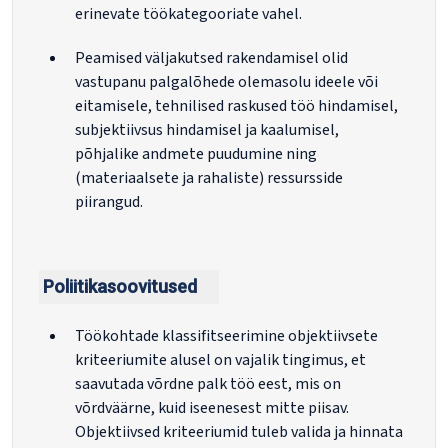
erinevate töökategooriate vahel.
Peamised väljakutsed rakendamisel olid
vastupanu palgalõhede olemasolu ideele või
eitamisele, tehnilised raskused töö hindamisel,
subjektiivsus hindamisel ja kaalumisel,
põhjalike andmete puudumine ning
(materiaalsete ja rahaliste) ressursside
piirangud.
Poliitikasoovitused
Töökohtade klassifitseerimine objektiivsete
kriteeriumite alusel on vajalik tingimus, et
saavutada võrdne palk töö eest, mis on
võrdväärne, kuid iseenesest mitte piisav.
Objektiivsed kriteeriumid tuleb valida ja hinnata