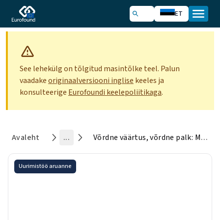
ET
See lehekülg on tõlgitud masintõlke teel. Palun
vaadake
originaalversiooni inglise
keeles ja
konsulteerige
Eurofoundi keelepoliitikaga
.
Avaleht
...
Võrdne väärtus, võrdne palk: Mõisted, mehhanismid ja rakendamine soolise palgavõrdsuse suunas
Uurimistöö aruanne
Võrdne väärtus, võrdne palk:
Mõisted, mehhanismid ja
rakendamine soolise