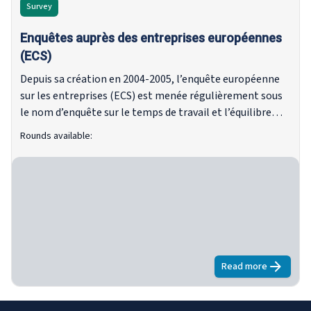
and qualitative flexibility.
Survey
Enquêtes auprès des entreprises européennes
(ECS)
Depuis sa création en 2004-2005, l’enquête européenne
sur les entreprises (ECS) est menée régulièrement sous
le nom d’enquête sur le temps de travail et l’équilibre
entre vie professionnelle et vie privée.
Rounds available:
Read more
about
Enquête