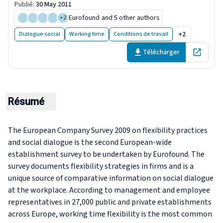
Publié
:
30 May 2011
Eurofound
and 5 other authors
+
2
+2
Dialogue social
Working time
Conditions de travail
Télécharger
Open in 
Résumé
The European Company Survey 2009 on flexibility practices
and social dialogue is the second European-wide
establishment survey to be undertaken by Eurofound. The
survey documents flexibility strategies in firms and is a
unique source of comparative information on social dialogue
at the workplace. According to management and employee
representatives in 27,000 public and private establishments
across Europe, working time flexibility is the most common