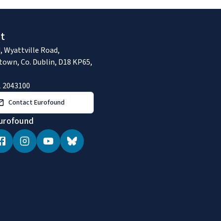
t
, Wyattville Road,
town, Co. Dublin, D18 KP65,
1 2043100
Contact Eurofound
urofound