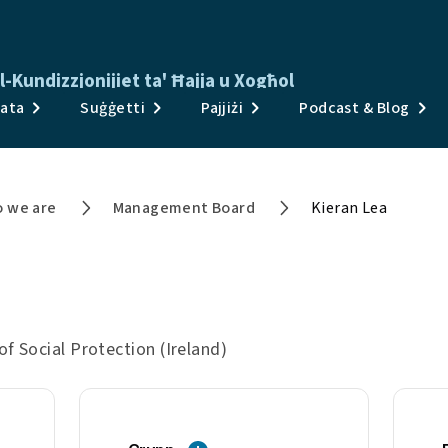
-Kundizzjonijiet ta' Ħajja u Xogħol
Pubblikazzjonijiet
Data
Suġġetti
Pajjiżi
Podcast & Blog
Stħarriġ u Data
Suġġetti
 we are
Management Board
Kieran Lea
Pajjiżi
Podcast & Blog
Aħbarijiet u Avvenimenti
f Social Protection (Ireland)
Dwar