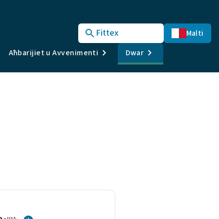
Fittex
Malti
Aħbarijiet u Avvenimenti
Dwar