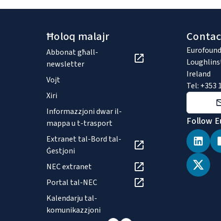
Ħoloq malajr
Contac
Eurofound
Abbonat għall-
Loughlins
newsletter
Ireland
Vojt
Tel: +353 
Xiri
Informazzjoni dwar il-
Follow E
mappa u t-trasport
Extranet tal-Bord tal-
Ġestjoni
NEC extranet
Portal tal-NEC
Kalendarju tal-
komunikazzjoni