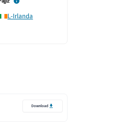
Pajjiż
L-Irlanda
Download