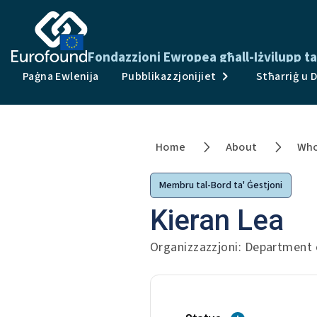
Fondazzjoni Ewropea għall-Iżvilupp tal
Paġna Ewlenija
Pubblikazzjonijiet
Stħarriġ u 
Home
About
Who
Membru tal-Bord ta' Ġestjoni
Kieran Lea
Organizzazzjoni: Department o