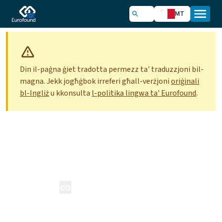
MT
Din il-paġna ġiet tradotta permezz ta' traduzzjoni bil-
magna. Jekk jogħġbok irreferi għall-verżjoni
oriġinali
bl-Ingliż
u kkonsulta
l-politika lingwa ta' Eurofound
.
Dwar Eurofound