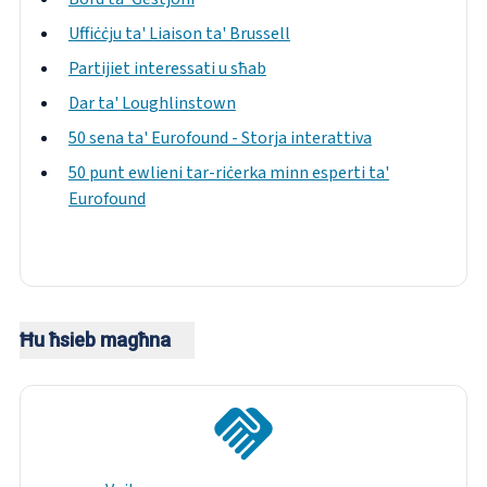
Uffiċċju ta' Liaison ta' Brussell
Partijiet interessati u sħab
Dar ta' Loughlinstown
50 sena ta' Eurofound - Storja interattiva
50 punt ewlieni tar-riċerka minn esperti ta'
Eurofound
Ħu ħsieb magħna