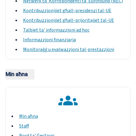
Netwerk ta' Korrispondenti ta' Eurofound (NEC)
Kontribuzzjonijiet għall-presidenzi tal-UE
Kontribuzzjonijiet għall-prijoritajiet tal-UE
Talbiet ta' informazzjoni ad hoc
Informazzjoni finanzjarja
Monitoraġġ u evalwazzjoni tal-prestazzjoni
Min aħna
Min aħna
Staff
Bord ta' Ġestjoni