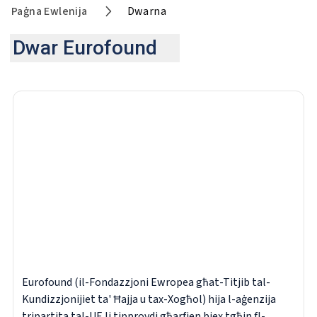
Paġna Ewlenija
Dwarna
Dwar Eurofound
Eurofound (il-Fondazzjoni Ewropea għat-Titjib tal-
Kundizzjonijiet ta' Ħajja u tax-Xogħol) hija l-aġenzija
tripartita tal-UE li tipprovdi għarfien biex tgħin fl-