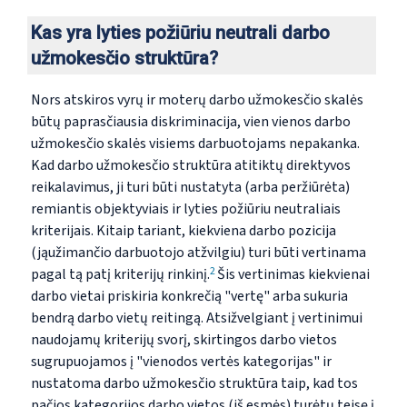
Kas yra lyties požiūriu neutrali darbo
užmokesčio struktūra?
Nors atskiros vyrų ir moterų darbo užmokesčio skalės
būtų paprasčiausia diskriminacija, vien vienos darbo
užmokesčio skalės visiems darbuotojams nepakanka.
Kad darbo užmokesčio struktūra atitiktų direktyvos
reikalavimus, ji turi būti nustatyta (arba peržiūrėta)
remiantis objektyviais
ir
lyties požiūriu neutraliais
kriterijais. Kitaip tariant, kiekviena darbo pozicija
(ją
užimančio darbuotojo atžvilgiu) turi būti vertinama
2
pagal tą patį kriterijų rinkinį.
Šis vertinimas kiekvienai
darbo vietai priskiria konkrečią "vertę" arba sukuria
bendrą darbo vietų reitingą. Atsižvelgiant į vertinimui
naudojamų kriterijų svorį, skirtingos darbo vietos
sugrupuojamos į "vienodos vertės kategorijas" ir
nustatoma darbo užmokesčio struktūra taip, kad tos
pačios kategorijos darbo vietos (iš esmės) turėtų teisę į