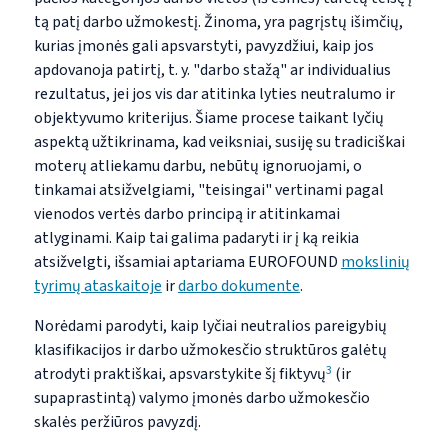
tą patį darbo užmokestį. Žinoma, yra pagrįstų išimčių,
kurias įmonės gali apsvarstyti, pavyzdžiui, kaip jos
apdovanoja patirtį, t. y. "darbo stažą" ar individualius
rezultatus, jei jos vis dar atitinka lyties neutralumo ir
objektyvumo kriterijus. Šiame procese taikant lyčių
aspektą užtikrinama, kad veiksniai, susiję su tradiciškai
moterų atliekamu darbu, nebūtų ignoruojami, o
tinkamai atsižvelgiami, "teisingai" vertinami pagal
vienodos vertės darbo principą ir atitinkamai
atlyginami. Kaip tai galima padaryti ir į ką reikia
atsižvelgti, išsamiai aptariama EUROFOUND
mokslinių
tyrimų ataskaitoje
ir
darbo dokumente
.
Norėdami parodyti, kaip lyčiai neutralios pareigybių
klasifikacijos ir darbo užmokesčio struktūros galėtų
3
atrodyti praktiškai, apsvarstykite šį fiktyvų
(ir
supaprastintą) valymo įmonės darbo užmokesčio
skalės peržiūros pavyzdį.