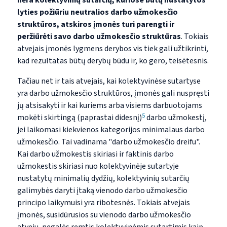
nėra kolektyvinių sutarčių, kuriose būtų nustatytos
lyties požiūriu neutralios darbo užmokesčio
struktūros, atskiros įmonės turi parengti ir
peržiūrėti savo darbo užmokesčio struktūras
. Tokiais
atvejais įmonės lygmens derybos vis tiek gali užtikrinti,
kad rezultatas būtų derybų būdu ir, ko gero, teisėtesnis.
Tačiau net ir tais atvejais, kai kolektyvinėse sutartyse
yra darbo užmokesčio struktūros, įmonės gali nuspręsti
jų atsisakyti ir kai kuriems arba visiems darbuotojams
5
mokėti skirtingą (paprastai didesnį)
darbo užmokestį,
jei laikomasi kiekvienos kategorijos minimalaus darbo
užmokesčio. Tai vadinama "darbo užmokesčio dreifu".
Kai darbo užmokestis skiriasi ir faktinis darbo
užmokestis skiriasi nuo kolektyvinėje sutartyje
nustatytų minimalių dydžių, kolektyvinių sutarčių
galimybės daryti įtaką vienodo darbo užmokesčio
principo laikymuisi yra ribotesnės. Tokiais atvejais
įmonės, susidūrusios su vienodo darbo užmokesčio