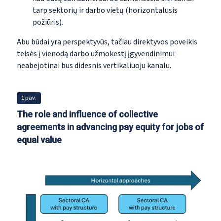
tarp sektorių ir darbo vietų (horizontalusis
požiūris).
Abu būdai yra perspektyvūs, tačiau direktyvos poveikis
teisės į vienodą darbo užmokestį įgyvendinimui
neabejotinai bus didesnis vertikaliuoju kanalu.
1 pav.
The role and influence of collective
agreements in advancing pay equity for jobs of
equal value