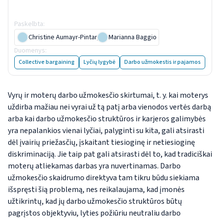
skatinimo mechanizmas
Paskelbta
:
15 January 2026
Christine Aumayr-Pintar
,
Marianna Baggio
Duomenys
:
vienas paveikslėlis
and
viena lentelė
Collective bargaining
Lyčių lygybė
Darbo užmokestis ir pajamos
Vyrų ir moterų darbo užmokesčio skirtumai, t. y. kai moterys
uždirba mažiau nei vyrai už tą patį arba vienodos vertės darbą
arba kai darbo užmokesčio struktūros ir karjeros galimybės
yra nepalankios vienai lyčiai, palyginti
su kita,
gali atsirasti
dėl įvairių priežasčių, įskaitant tiesioginę ir netiesioginę
diskriminaciją. Jie taip pat gali atsirasti dėl to, kad tradiciškai
moterų atliekamas darbas yra nuvertinamas. Darbo
užmokesčio skaidrumo direktyva tam tikru būdu siekiama
išspręsti šią problemą, nes reikalaujama, kad įmonės
užtikrintų, kad jų darbo užmokesčio struktūros būtų
pagrįstos objektyviu, lyties požiūriu neutraliu darbo