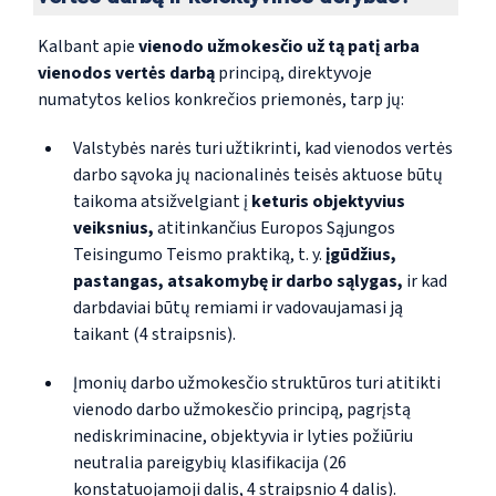
Kalbant apie
vienodo užmokesčio už tą patį arba
vienodos vertės darbą
principą, direktyvoje
numatytos kelios konkrečios priemonės, tarp jų:
Valstybės narės turi užtikrinti, kad vienodos vertės
darbo sąvoka jų nacionalinės teisės aktuose būtų
taikoma atsižvelgiant į
keturis objektyvius
veiksnius,
atitinkančius Europos Sąjungos
Teisingumo Teismo praktiką,
t
. y.
įgūdžius,
pastangas, atsakomybę ir darbo sąlygas,
ir kad
darbdaviai būtų remiami ir vadovaujamasi ją
taikant (4 straipsnis).
Įmonių darbo užmokesčio struktūros turi atitikti
vienodo darbo užmokesčio principą, pagrįstą
nediskriminacine, objektyvia ir lyties požiūriu
neutralia pareigybių klasifikacija (26
konstatuojamoji dalis, 4 straipsnio 4 dalis).