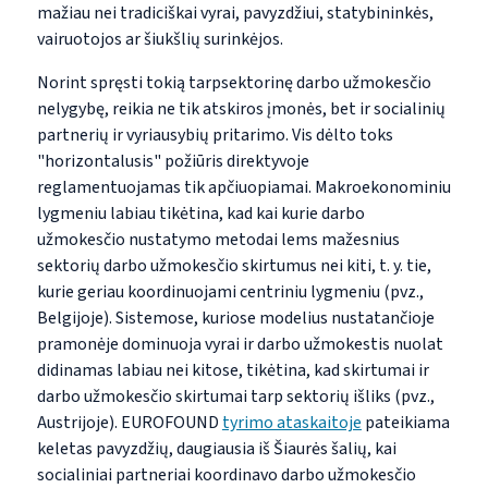
mažiau nei tradiciškai vyrai, pavyzdžiui, statybininkės,
vairuotojos ar šiukšlių surinkėjos.
Norint spręsti tokią tarpsektorinę darbo užmokesčio
nelygybę, reikia ne tik atskiros įmonės, bet ir socialinių
partnerių ir vyriausybių pritarimo. Vis dėlto toks
"horizontalusis" požiūris direktyvoje
reglamentuojamas tik apčiuopiamai. Makroekonominiu
lygmeniu labiau tikėtina, kad kai kurie darbo
užmokesčio nustatymo metodai lems mažesnius
sektorių darbo užmokesčio skirtumus nei kiti, t. y. tie,
kurie geriau koordinuojami centriniu lygmeniu (pvz.,
Belgijoje). Sistemose, kuriose modelius nustatančioje
pramonėje dominuoja vyrai ir darbo užmokestis nuolat
didinamas labiau nei kitose, tikėtina, kad skirtumai ir
darbo užmokesčio skirtumai tarp sektorių išliks (pvz.,
Austrijoje). EUROFOUND
tyrimo ataskaitoje
pateikiama
keletas pavyzdžių, daugiausia iš Šiaurės šalių, kai
socialiniai partneriai koordinavo darbo užmokesčio