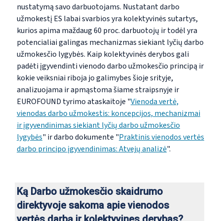
nustatymą savo darbuotojams. Nustatant darbo
užmokestį ES labai svarbios yra kolektyvinės sutartys,
kurios apima maždaug 60 proc. darbuotojų ir todėl yra
potencialiai galingas mechanizmas siekiant lyčių darbo
užmokesčio lygybės. Kaip kolektyvinės derybos gali
padėti įgyvendinti vienodo darbo užmokesčio principą ir
kokie veiksniai riboja jo galimybes šioje srityje
,
analizuojama ir apmąstoma šiame straipsnyje ir
EUROFOUND tyrimo ataskaitoje "
Vienoda vertė,
vienodas darbo užmokestis: koncepcijos, mechanizmai
ir įgyvendinimas siekiant lyčių darbo užmokesčio
lygybės
" ir darbo dokumente "
Praktinis vienodos vertės
darbo principo įgyvendinimas: Atvejų analizė
".
Ką Darbo užmokesčio skaidrumo
direktyvoje sakoma apie vienodos
vertės darbą ir kolektyvines derybas?