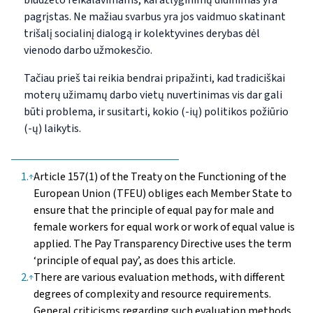
biudžeto reikalavimams, kai atlyginimų didinimas yra
pagrįstas. Ne mažiau svarbus yra jos vaidmuo skatinant
trišalį socialinį dialogą ir kolektyvines derybas dėl
vienodo darbo užmokesčio.
Tačiau prieš tai reikia bendrai pripažinti, kad tradiciškai
moterų užimamų darbo vietų nuvertinimas vis dar gali
būti problema, ir susitarti, kokio (-ių) politikos požiūrio
(-ų) laikytis.
1
.
Article 157(1) of the Treaty on the Functioning of the
↑
European Union (TFEU) obliges each Member State to
ensure that the principle of equal pay for male and
female workers for equal work or work of equal value is
applied. The Pay Transparency Directive uses the term
‘principle of equal pay’, as does this article.
2
.
There are various evaluation methods, with different
↑
degrees of complexity and resource requirements.
General criticisms regarding such evaluation methods