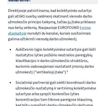
Direktyvoje patvirtinama, kad kolektyvinės sutartys
gali atlikti svarbų vaidmenį skatinant vienodo darbo
užmokesčio principo taikymą, tačiau jų įtaka priklauso
nuo kelių veiksnių. Naujausioje EUROFOUND
tyrimo
ataskaitoje
nurodyti du kanalai, kuriais susitarimais
galima užtikrinti vienodą darbo užmokestį.
Aukštesnio lygio kolektyvinėse sutartyse gali būti
nustatytos lyties požiūriu neutralios pareigybių
klasifikacijos ir darbo užmokesčio struktūros,
kuriomis vadovaujamasi nustatant įmonių darbo
4
užmokestį ("vertikalioji įtaka").
Socialiniai partneriai gali siekti koordinuoti darbo
užmokesčio nustatymą ir vertinimą kolektyvinėse
sutartyse arba spręsti konkrečios lyties
koncentracijos tam tikrose pareigose klausimą,
kad būtų sumažinti darbo užmokesčio skirtumai