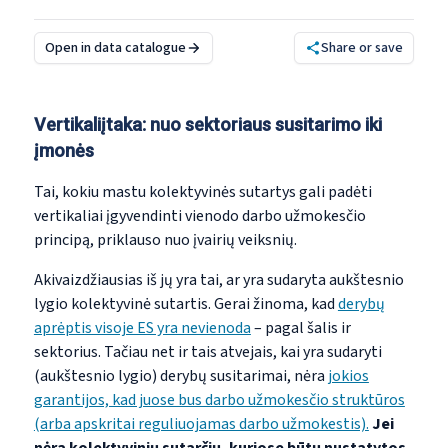
Open in data catalogue
Share or save
Vertikali
įtaka: nuo sektoriaus susitarimo iki
įmonės
Tai, kokiu mastu kolektyvinės sutartys gali padėti
vertikaliai įgyvendinti vienodo darbo užmokesčio
principą, priklauso nuo įvairių veiksnių.
Akivaizdžiausias iš jų yra tai, ar yra sudaryta aukštesnio
lygio kolektyvinė sutartis. Gerai žinoma, kad
derybų
aprėptis visoje ES yra nevienoda
– pagal šalis ir
sektorius. Tačiau net ir tais atvejais, kai yra sudaryti
(aukštesnio lygio) derybų susitarimai, nėra
jokios
garantijos, kad juose bus darbo užmokesčio struktūros
(arba apskritai reguliuojamas darbo užmokestis).
Jei