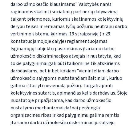
darbo užmokesčio klausimams". Valstybės narės
raginamos skatinti socialinių partnerių dalyvavimą
taikant priemones, kuriomis skatinamos kolektyvinių
derybų teisės ir remiamas lyčių požiūriu neutralių darbo
vertinimo sistemų kūrimas. 19 straipsnyje (ir 29
konstatuojamojoje dalyje) reglamentuojamas
lyginamųjų subjektų pasirinkimas įtariamo darbo
užmokesčio diskriminacijos atvejais ir nustatyta, kad
tokie palyginimai gali būti taikomi ne tik atskiriems
darbdaviams, bet ir bet kokiam "vieninteliam darbo
užmokesčio sąlygoms nustatančiam šaltiniui
", kuriuo
galima ištaisyti nevienodą požiūrį. Tai gali
apimti
kolektyvines sutartis, apimančias kelis darbdavius. Šioje
nuostatoje pripažįstama, kad darbo užmokesčio
nustatymo mechanizmai dažnai peržengia
organizacines ribas ir kad palyginimu galima remtis
įtariamo darbo užmokesčio diskriminacijos atveju.