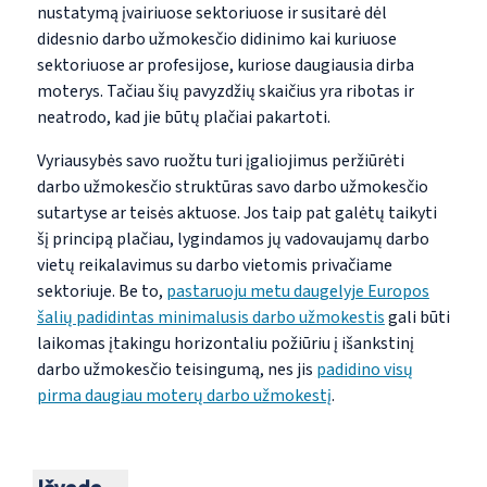
nustatymą įvairiuose sektoriuose ir susitarė dėl
didesnio darbo užmokesčio didinimo kai kuriuose
sektoriuose ar profesijose, kuriose daugiausia dirba
moterys. Tačiau šių pavyzdžių skaičius yra ribotas ir
neatrodo, kad jie būtų plačiai pakartoti.
Vyriausybės savo ruožtu turi įgaliojimus peržiūrėti
darbo užmokesčio struktūras savo darbo užmokesčio
sutartyse ar teisės aktuose. Jos taip pat galėtų taikyti
šį principą plačiau, lygindamos jų vadovaujamų darbo
vietų reikalavimus su darbo vietomis privačiame
sektoriuje. Be to,
pastaruoju metu daugelyje Europos
šalių padidintas minimalusis darbo užmokestis
gali būti
laikomas įtakingu horizontaliu požiūriu į išankstinį
darbo užmokesčio teisingumą, nes jis
padidino visų
pirma daugiau moterų darbo užmokestį
.