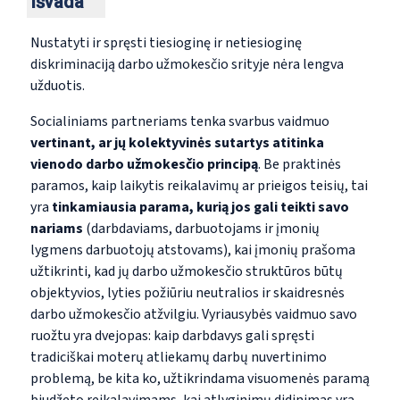
Išvada
Nustatyti ir spręsti tiesioginę ir netiesioginę
diskriminaciją darbo užmokesčio srityje nėra lengva
užduotis.
Socialiniams partneriams tenka svarbus vaidmuo
vertinant, ar jų kolektyvinės sutartys atitinka
vienodo darbo užmokesčio principą
. Be praktinės
paramos, kaip laikytis reikalavimų ar prieigos teisių, tai
yra
tinkamiausia parama, kurią jos gali teikti savo
nariams
(darbdaviams, darbuotojams ir įmonių
lygmens darbuotojų atstovams), kai įmonių prašoma
užtikrinti, kad jų darbo užmokesčio struktūros būtų
objektyvios, lyties požiūriu neutralios ir skaidresnės
darbo užmokesčio atžvilgiu. Vyriausybės vaidmuo savo
ruožtu yra dvejopas: kaip darbdavys gali spręsti
tradiciškai moterų atliekamų darbų nuvertinimo
problemą, be kita ko, užtikrindama visuomenės paramą