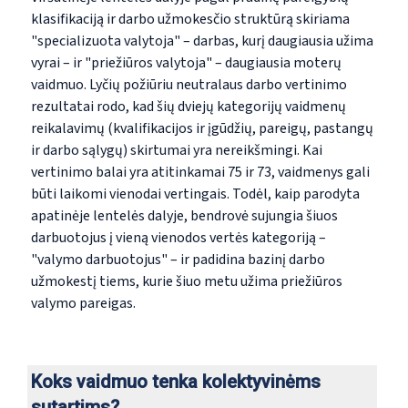
klasifikaciją ir darbo užmokesčio struktūrą skiriama
"specializuota valytoja" – darbas, kurį daugiausia užima
vyrai
–
ir "priežiūros valytoja" – daugiausia moterų
vaidmuo. Lyčių požiūriu neutralaus darbo vertinimo
rezultatai rodo, kad šių dviejų kategorijų vaidmenų
reikalavimų (kvalifikacijos ir įgūdžių, pareigų, pastangų
ir darbo sąlygų) skirtumai yra nereikšmingi. Kai
vertinimo balai yra atitinkamai 75 ir 73, vaidmenys gali
būti laikomi vienodai vertingais. Todėl, kaip parodyta
apatinėje lentelės dalyje, bendrovė sujungia šiuos
darbuotojus į vieną vienodos vertės kategoriją –
"valymo darbuotojus" – ir padidina bazinį darbo
užmokestį tiems, kurie šiuo metu užima priežiūros
valymo pareigas.
Koks vaidmuo tenka kolektyvinėms
sutartims?