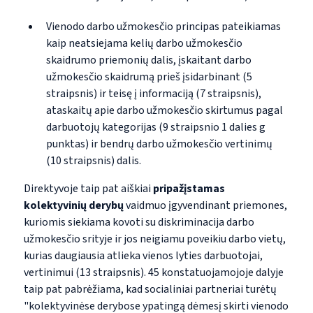
Vienodo darbo užmokesčio principas pateikiamas
kaip neatsiejama kelių darbo užmokesčio
skaidrumo priemonių dalis, įskaitant darbo
užmokesčio skaidrumą prieš įsidarbinant (5
straipsnis) ir teisę į informaciją (7 straipsnis),
ataskaitų apie darbo užmokesčio skirtumus pagal
darbuotojų kategorijas (9 straipsnio 1 dalies g
punktas) ir bendrų darbo užmokesčio vertinimų
(10 straipsnis) dalis.
Direktyvoje taip pat aiškiai
pripažįstamas
kolektyvinių
derybų
vaidmuo
įgyvendinant priemones,
kuriomis siekiama kovoti su diskriminacija darbo
užmokesčio srityje ir jos neigiamu poveikiu darbo vietų,
kurias daugiausia atlieka vienos lyties darbuotojai,
vertinimui (13 straipsnis). 45 konstatuojamojoje dalyje
taip pat pabrėžiama, kad socialiniai partneriai turėtų
"kolektyvinėse derybose ypatingą dėmesį skirti vienodo