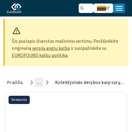
LT
Šis puslapis išverstas mašininiu vertimu. Peržiūrėkite
originalią
versiją anglų kalba
ir susipažinkite su
EUROFOUND kalbų politika
.
Pradžia
...
Kolektyvinės derybos kaip vyrų ir moterų darbo užmokesčio lygybės skatinimo mechanizmas
Straipsnis
Kolektyvinės derybos kaip
vyrų ir moterų darbo
užmokesčio lygybės