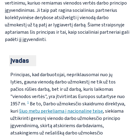
vertinimu, kuriuo remiamas vienodos vertės darbo principo
įgyvendinimas. Ji taip pat ragina socialinius partnerius
kolektyvinėse derybose atsižvelgti į vienodą darbo
užmokestį už tą patį ar lygiavertį darbą. Šiame straipsnyje
aptariamas šis principas ir tai, kaip socialiniai partneriai gali
padėti jį įgyvendinti.
Įvadas
Principas, kad darbuotojai, nepriklausomai nuo jų
lyties, gauna vienodą darbo užmokestį ne tik už tos
pačios rūšies darbą, bet ir už darbą, kuris laikomas
"vienodos vertės", yra įtvirtintas Europos sutartyse nuo
1
1957 m.
Be to, Darbo užmokesčio skaidrumo direktyva
,
kuri
šiuo metu perkeliama į nacionalinę teisę
, siekiama
užtikrinti
geresnį vienodo darbo užmokesčio principo
įgyvendinimą, skirtą atskiriems darbdaviams,
atsakingiems už nešališką darbo užmokesčio