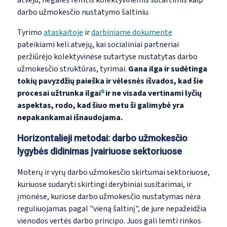
atveju, negalės remtis kolektyvinėmis sutartimis kaip
darbo užmokesčio nustatymo šaltiniu.
Tyrimo
ataskaitoje
ir
darbiniame dokumente
pateikiami keli atvejų, kai socialiniai partneriai
peržiūrėjo kolektyvinėse sutartyse nustatytas darbo
užmokesčio struktūras, tyrimai.
Gana ilga ir sudėtinga
tokių pavyzdžių paieška ir vėlesnės išvados, kad šie
6
procesai užtrunka ilgai
ir ne visada vertinami lyčių
aspektas, rodo, kad šiuo metu ši galimybė yra
nepakankamai išnaudojama.
Horizontalieji metodai: darbo užmokesčio
lygybės didinimas įvairiuose sektoriuose
Moterų ir vyrų darbo užmokesčio skirtumai sektoriuose,
kuriuose sudaryti skirtingi derybiniai susitarimai, ir
įmonėse, kuriose darbo užmokesčio nustatymas nėra
reguliuojamas pagal "vieną šaltinį", de
jure
nepažeidžia
vienodos vertės darbo principo. Juos gali lemti rinkos