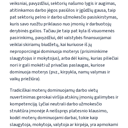
veiksniai, pavyzdžiui, sektorių našumo lygis ir augimas,
atitinkamos darbo jėgos pasiūlos ir įgūdžių gausa, taip
pat sektorių pelno ir darbo užmokesčio pasiskirstymas,
kuris savo ruožtu priklauso nuo įmonių ir darbuotojų
derybinės galios. Tačiau jie taip pat kyla iš visuomenės
pasirinkimų, pavyzdžiui, dėl valstybės finansuojamai
veiklai skiriamų biudžetų, kai kuriuose iš jų
neproporcingai dominuoja moterys (prisiminkime
slaugytojus ir mokytojus), arba dėl kainų, kurias piliečiai
nori ir gali mokėti už privačias paslaugas, kuriose
dominuoja moterys (pvz., kirpykla, namų valymas ir
vaikų priežiūra).
Tradiciškai moterų dominuojamų darbo vietų
nuvertinimas gerokai viršija atskirų įmonių galimybes ir
kompetenciją. Lyčiai neutrali darbo užmokesčio
struktūra įmonėje A neišspręs platesnio klausimo,
kodėl moterų dominuojami darbai, tokie kaip
slaugytoja, mokytoja, valytoja ar kirpėja, yra apmokami