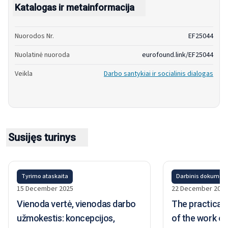
Katalogas ir metainformacija
Nuorodos Nr.
EF25044
Nuolatinė nuoroda
eurofound.link/EF25044
Veikla
Darbo santykiai ir socialinis dialogas
Susijęs turinys
Tyrimo ataskaita
Darbinis dokumen
15 December 2025
22 December 2025
Vienoda vertė, vienodas darbo
The practical
užmokestis: koncepcijos,
of the work of