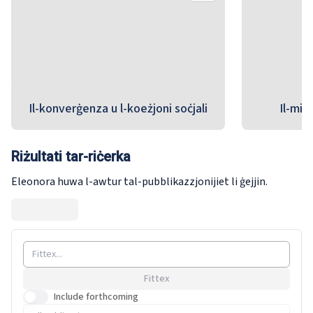
Il-konverġenza u l-koeżjoni soċjali
Il-mig
Riżultati tar-riċerka
Eleonora huwa l-awtur tal-pubblikazzjonijiet li ġejjin.
Fittex
Include forthcoming