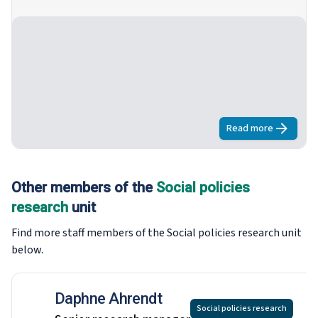
database during 2017.
Read more
about
Update 
Other members of the
Social policies
research
unit
Find more staff members of the Social policies research
unit
below.
Daphne Ahrendt
Social policies research