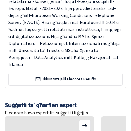
relatati mal-konverġenza 'l fuq u l-koeżjoni soċjali fl-
Ewropa. Matul l-2021–2022, hija pprovdiet analiżi tad-
dejta għall-European Working Conditions Telephone
Survey (EWCTS). Hija ngħaqdet mal-Eurofound fl-2014 u
ħadmet fuq suġġetti relatati mar-ristrutturar, l-impjiegi
u d-diġitalizzazzjoni. Hija għandha MA fix-Xjenzi
Diplomatiċi u r-Relazzjonijiet Internazzjonali mogħtija
mill-Università ta' Trieste u MSc fix-Xjenza tal-
Kompjuter - Data Analytics mill-Kulleġġ Nazzjonali tal-
Irlanda.
Ikkuntattja lil Eleonora Peruffo
Suġġetti ta' għarfien espert
Eleonora huwa espert fis-suġġetti li ġejjin.