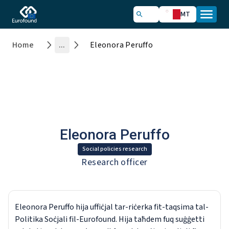
MT
Home
...
Eleonora Peruffo
Eleonora Peruffo
Social policies research
Research officer
Eleonora Peruffo hija uffiċjal tar-riċerka fit-taqsima tal-
Politika Soċjali fil-Eurofound. Hija taħdem fuq suġġetti