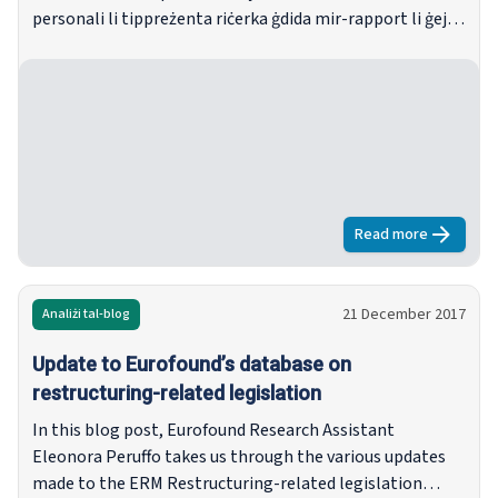
personali li tippreżenta riċerka ġdida mir-rapport li ġej
tagħha: Monitoraġġ tad-disparitajiet ġeografiċi:
Konverġenza reġjonali.
Read more
about
Brussels
21 December 2017
Analiżi tal-blog
Update to Eurofound’s database on
restructuring-related legislation
In this blog post, Eurofound Research Assistant
Eleonora Peruffo takes us through the various updates
made to the ERM Restructuring-related legislation