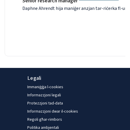
Senior research manager
Daphne Ahrendt hija maniġer anzjan tar-riċerka fl-unità
Legali
Immaniġġja l-cookies
Informazzjoni legali
Protezzjoni tad-data
Informazzjoni dwar il-cookies
Regoli għar-rimbors
Politika ambjentali