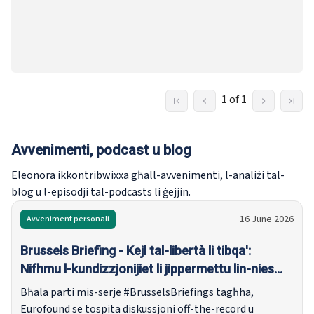
1 of 1
Avvenimenti, podcast u blog
Eleonora ikkontribwixxa għall-avvenimenti, l-analiżi tal-
blog u l-episodji tal-podcasts li ġejjin.
16 June 2026
Avveniment personali
Brussels Briefing - Kejl tal-libertà li tibqa':
Nifhmu l-kundizzjonijiet li jippermettu lin-nies
jibqgħu fir-reġjun tagħhom
Bħala parti mis-serje #BrusselsBriefings tagħha,
Eurofound se tospita diskussjoni off-the-record u