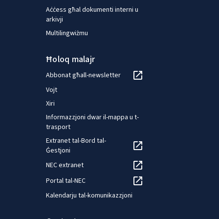
Aċċess għal dokumenti interni u
arkivji
Multilingwiżmu
Ħoloq malajr
Abbonat għall-newsletter
Vojt
Xiri
Informazzjoni dwar il-mappa u t-
trasport
Extranet tal-Bord tal-
Ġestjoni
NEC extranet
Portal tal-NEC
Kalendarju tal-komunikazzjoni