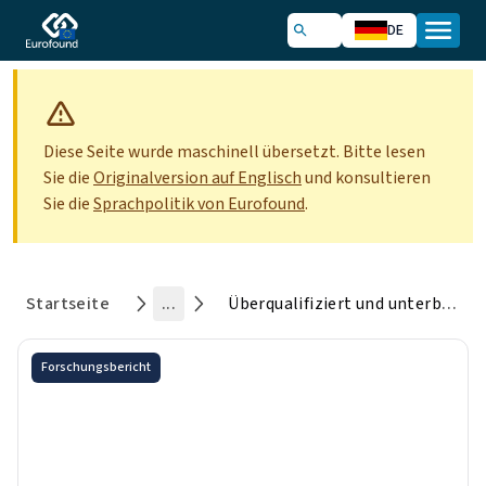
DE
Diese Seite wurde maschinell übersetzt. Bitte lesen
Sie die
Originalversion auf Englisch
und konsultieren
Sie die
Sprachpolitik von Eurofound
.
Startseite
...
Überqualifiziert und unterbezahlt: Das Rätsel des Gegenstands von Geschlechterunterschieden bei Lohn und Bildung
Forschungsbericht
Überqualifiziert und
unterbezahlt: Das Rätsel des
Gegenstands von