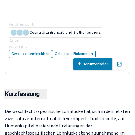
Geschlechterunterschieden
bei Lohn und Bildung
Veröffentlicht
:
15 July 2026
Cesira Urzi Brancati
and 2 other authors
Daten
:
15 Abbildungen
and
2 Tabellen
Verwandt
:
2 Publikationen
Geschlechtergleichheit
Gehalt und Einkommen
Herunterladen
Open in 
Kurzfassung
Die Geschlechtsspezifische Lohnlücke hat sich in den letzten
zwei Jahrzehnten allmählich verringert. Traditionelle, auf
Humankapital basierende Erklärungen der
geschlechtsspezifischen Lohnlücke stehen zunehmend im