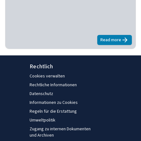
verschiedener Stellvertreter der Arbeitsqualität – Löhne,
Qualifikationsniveaus usw. Wächst die Beschäftigung
relativ schnell in gut bezahlten, mittelbezahlten oder
hochbezahlten Jobs?
Read more
about
Europäi
Rechtlich
Cookies verwalten
Rechtliche Informationen
Datenschutz
Informationen zu Cookies
Regeln für die Erstattung
Umweltpolitik
Zugang zu internen Dokumenten
und Archiven