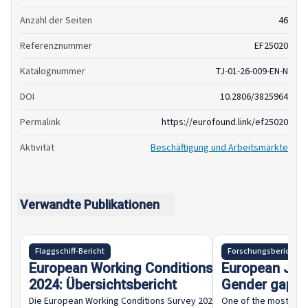
Anzahl der Seiten
46
Referenznummer
EF25020
Katalognummer
TJ-01-26-009-EN-N
DOI
10.2806/3825964
Permalink
https://eurofound.link/ef25020
Aktivität
Beschäftigung und Arbeitsmärkte
Verwandte Publikationen
14 April 2026
Flaggschiff-Bericht
Forschungsbericht
European Working Conditions Survey
European Job
2024: Übersichtsbericht
Gender gaps 
employment s
Die European Working Conditions Survey 2024, die nun in
One of the most stri