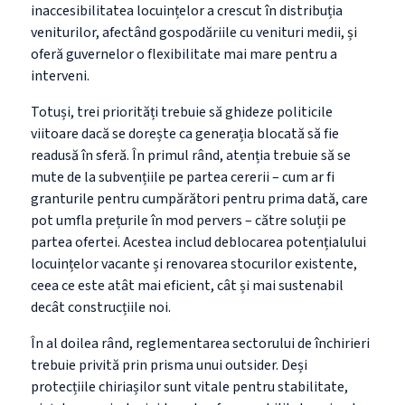
inaccesibilitatea locuințelor a crescut în distribuția
veniturilor, afectând gospodăriile cu venituri medii, și
oferă guvernelor o flexibilitate mai mare pentru a
interveni.
Totuși, trei priorități trebuie să ghideze politicile
viitoare dacă se dorește ca generația blocată să fie
readusă în sferă. În primul rând, atenția trebuie să se
mute de la subvențiile pe partea cererii
–
cum ar fi
granturile pentru cumpărători pentru prima dată, care
pot umfla prețurile în mod
pervers –
către soluții pe
partea ofertei. Acestea includ deblocarea potențialului
locuințelor vacante și renovarea stocurilor existente,
ceea ce este atât mai eficient, cât și mai sustenabil
decât construcțiile noi.
În al doilea rând, reglementarea sectorului de închirieri
trebuie privită prin prisma unui outsider. Deși
protecțiile chiriașilor sunt vitale pentru stabilitate,