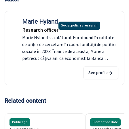
Marie Hyland
Social policies research
Research officer
Marie Hyland s-a alăturat Eurofound în calitate
de ofițer de cercetare în cadrul unității de politici
sociale în 2023. Înainte de aceasta, Marie a
petrecut câțiva ani ca economist la Banca
Mondială, unde a lucrat pe o serie de probleme,
inclusiv genul, schimbările climatice și
See profile
dezvoltarea sectorului privat. Cercetarea lui
Marie a analizat impactul discriminării legale
asupra abilitării economice a femeilor, a luat în
considerare rolul dimensiunii firmei și al
Related content
practicilor manageriale asupra productivității și
dezvoltării economice și a analizat economia
politicilor de atenuare a schimbărilor climatice.
Publicație
Element de date
Marie deține un doctorat în economie de la