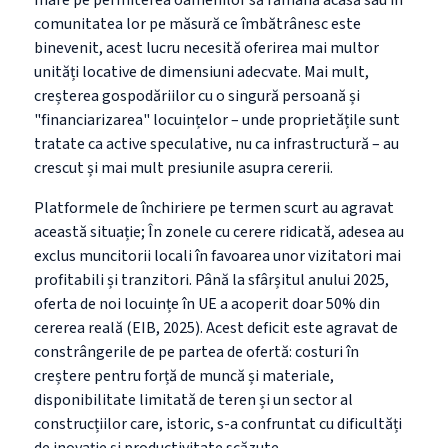
mare pe permiterea oamenilor să rămână acasă sau în
comunitatea lor pe măsură ce îmbătrânesc este
binevenit, acest lucru necesită oferirea mai multor
unități locative de dimensiuni adecvate. Mai mult,
creșterea gospodăriilor cu o singură persoană și
"financiarizarea" locuințelor
–
unde proprietățile sunt
tratate ca active speculative, nu ca
infrastructură –
au
crescut și mai mult presiunile asupra cererii.
Platformele de închiriere pe termen scurt au agravat
această situație; În zonele cu cerere ridicată, adesea au
exclus muncitorii locali în favoarea unor vizitatori mai
profitabili și tranzitori. Până la sfârșitul anului 2025,
oferta de noi locuințe în UE a acoperit doar 50% din
cererea reală (EIB, 2025). Acest deficit este agravat de
constrângerile de pe partea de ofertă: costuri în
creștere pentru forță de muncă și materiale,
disponibilitate limitată de teren și un sector al
construcțiilor care, istoric, s-a confruntat cu dificultăți