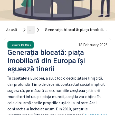
Acasă
...
Generația blocată: piața imobiliară din Europa își eșuează tinerii
18 February 2026
Postare pe blog
Generația blocată: piața
imobiliară din Europa își
eșuează tinerii
În capitalele Europei, a avut loc o decuplatare liniștită,
dar profundă. Timp de decenii, contractul social implicit
sugera că, pe măsură ce economiile creșteau și tinerii
muncitori intrau pe piața muncii, aceștia vor obține în
cele din urmă cheile propriilor uși de la intrare. Acel
contract s-a încheiat acum. Din 2010, prețurile