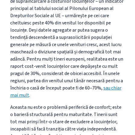
de supraîncărcare a costurilor locuințelor – un indicator
principal al tablului social al Pilonului European al
Drepturilor Sociale
al UE –
urmărește pe cei care
cheltuiesc peste 40% din venitul lor disponibil pe
locuințe. Deși datele agregate ar putea sugera o
tendință descendentă a suprasolicitării populației
generale pe măsură ce unele venituri cresc, acest lucru
maschează o diviziune spațială și demografică tot mai
adâncă. Pentru mulți tineri europeni, realitatea este un
raport cost-venit locuințelor care depășește cu mult
pragul de 30%, considerat de obicei accesibil. În unele
regiuni, partea din venitul unui tânăr necesară pentru a
închiria o casă de început poate fi de 60
–
70%,
sau chiar
mai mult
.
Aceasta nu este o problemă periferică de confort; este
o barieră structurală pentru maturitate. Tinerii sunt
tot mai prinși într-o stare de excludere a locuințelor,
incapabili să facă tranziția către viața independentă.