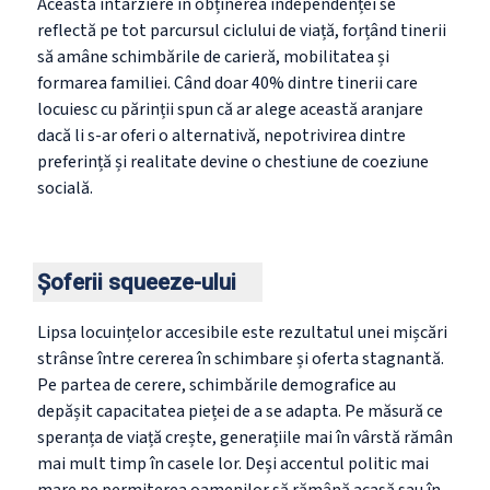
Această întârziere în obținerea independenței se
reflectă pe tot parcursul ciclului de viață, forțând tinerii
să amâne schimbările de carieră, mobilitatea și
formarea familiei. Când doar 40% dintre tinerii care
locuiesc cu părinții spun că ar alege această aranjare
dacă li s-ar oferi o alternativă, nepotrivirea dintre
preferință și realitate devine o chestiune de coeziune
socială.
Șoferii squeeze-ului
Lipsa locuințelor accesibile este rezultatul unei mișcări
strânse între cererea în schimbare și oferta stagnantă.
Pe partea de cerere, schimbările demografice au
depășit capacitatea pieței de a se adapta. Pe măsură ce
speranța de viață crește, generațiile mai în vârstă rămân
mai mult timp în casele lor. Deși accentul politic mai