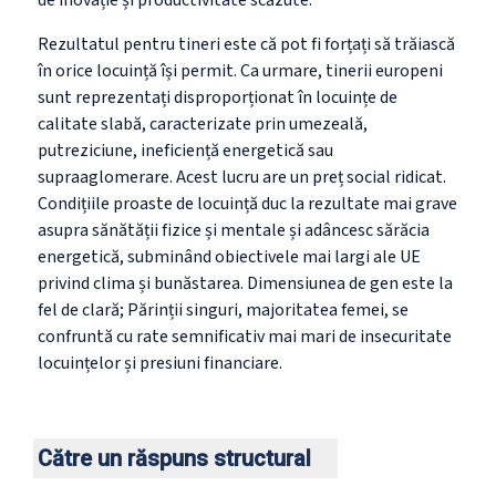
de inovație și productivitate scăzute.
Rezultatul pentru tineri este că pot fi forțați să trăiască
în orice locuință își permit. Ca urmare, tinerii europeni
sunt reprezentați disproporționat în locuințe de
calitate slabă, caracterizate prin umezeală,
putreziciune, ineficiență energetică sau
supraaglomerare. Acest lucru are un preț social ridicat.
Condițiile proaste de locuință duc la rezultate mai grave
asupra sănătății fizice și mentale și adâncesc sărăcia
energetică, subminând obiectivele mai largi ale UE
privind clima și bunăstarea. Dimensiunea de gen este la
fel de clară; Părinții singuri, majoritatea femei, se
confruntă cu rate semnificativ mai mari de insecuritate
locuințelor și presiuni financiare.
Către un răspuns structural