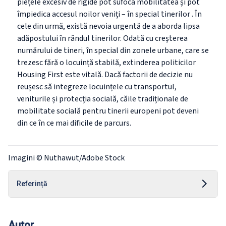
piețele excesiv de rigide pot sufoca mobilitatea și pot
împiedica accesul noilor
veniți –
în
special tinerilor
. În
cele din urmă, există nevoia urgentă de a aborda lipsa
adăpostului în rândul tinerilor. Odată cu creșterea
numărului de tineri, în special din zonele urbane, care se
trezesc fără o locuință stabilă, extinderea politicilor
Housing First este vitală. Dacă factorii de decizie nu
reușesc să integreze locuințele cu transportul,
veniturile și protecția socială, căile tradiționale de
mobilitate socială pentru tinerii europeni pot deveni
din ce în ce mai dificile de parcurs.
Imagini ©
Nuthawut
/Adobe Stock
Referință
Autor