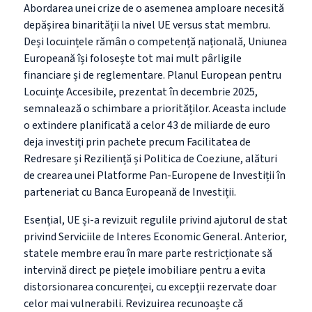
Abordarea unei crize de o asemenea amploare necesită
depășirea binarității la nivel UE versus stat membru.
Deși locuințele rămân o competență națională, Uniunea
Europeană își folosește tot mai mult pârligile
financiare și de reglementare. Planul European pentru
Locuințe Accesibile, prezentat în decembrie 2025,
semnalează o schimbare a priorităților. Aceasta include
o extindere planificată a celor 43 de miliarde de euro
deja investiți prin pachete precum Facilitatea de
Redresare și Reziliență și Politica de Coeziune, alături
de crearea unei Platforme Pan-Europene de Investiții în
parteneriat cu Banca Europeană de Investiții.
Esențial, UE și-a revizuit regulile privind ajutorul de stat
privind Serviciile de Interes Economic General. Anterior,
statele membre erau în mare parte restricționate să
intervină direct pe piețele imobiliare pentru a evita
distorsionarea concurenței, cu excepții rezervate doar
celor mai vulnerabili. Revizuirea recunoaște că