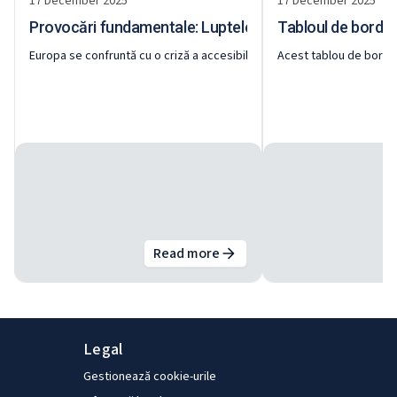
17 December 2025
17 December 2025
Trinity College Dublin.
Provocări fundamentale: Luptele pentru locuințe ale ti
Tabloul de bord e
Europa se confruntă cu o criză a accesibilității locuințelor care afec
Acest tablou de bord in
Read more
about
Provocări fundamentale: Lu
Legal
Gestionează cookie-urile