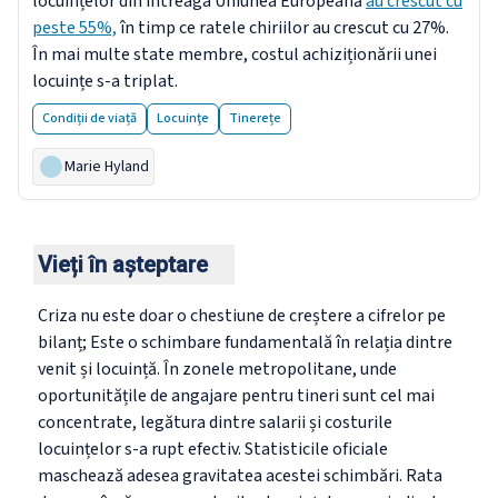
locuințelor din întreaga Uniunea Europeană
au crescut cu
peste 55%,
în timp ce ratele chiriilor au crescut cu 27%.
În mai multe state membre, costul achiziționării unei
locuințe s-a triplat.
Condiții de viață
Locuinţe
Tinerețe
Marie Hyland
Vieți în așteptare
Criza nu este doar o chestiune de creștere a cifrelor pe
bilanț; Este o schimbare fundamentală în relația dintre
venit și locuință. În zonele metropolitane, unde
oportunitățile de angajare pentru tineri sunt cel mai
concentrate, legătura dintre salarii și costurile
locuințelor s-a rupt efectiv. Statisticile oficiale
maschează adesea gravitatea acestei schimbări. Rata