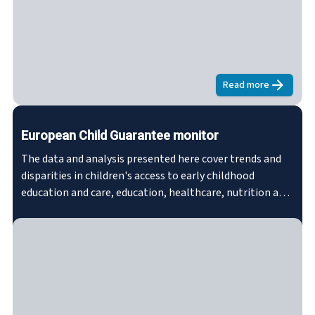
Read more
about
Converg
European Child Guarantee monitor
The data and analysis presented here cover trends and
disparities in children's access to early childhood
education and care, education, healthcare, nutrition and
housing. This is done using a convergence analysis,
which tracks whether Member States are improving in
respect of specific performance indicators and whether
disparities between them are expanding or
narrowing. The analysis includes those indicators that
are part of the common monitoring framework to
assess progress with implementation of the European