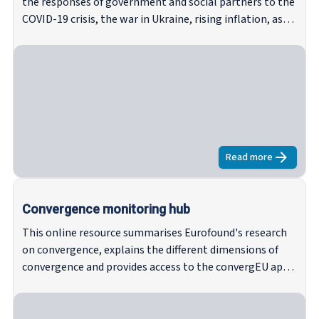
the responses of government and social partners to the
COVID-19 crisis, the war in Ukraine, rising inflation, as
well as gathering examples of company practices aimed
at mitigating the social and economic impacts.
Read more
about
EU Poli
Convergence monitoring hub
This online resource summarises Eurofound's research
on convergence, explains the different dimensions of
convergence and provides access to the convergEU app,
allowing researchers to perform their own analysis on
convergence.