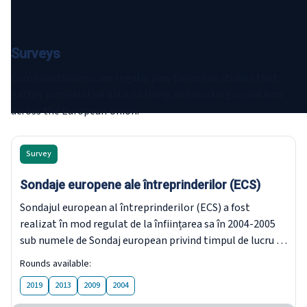
Surveys
Eurofound surveys are regular pan-European studies that
gather comparative data on living and working conditions
across the European Union.
Survey
Sondaje europene ale întreprinderilor (ECS)
Sondajul european al întreprinderilor (ECS) a fost
realizat în mod regulat de la înființarea sa în 2004-2005
sub numele de Sondaj european privind timpul de lucru și
echilibrul dintre viața profesională și cea privată (ESWT).
Rounds available:
2019
2013
2009
2004