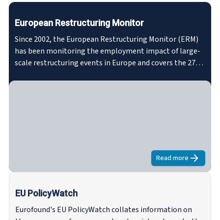
European Restructuring Monitor
Since 2002, the European Restructuring Monitor (ERM)
has been monitoring the employment impact of large-
scale restructuring events in Europe and covers the 27
EU Member States plus Norway. Over the years, the
monitoring has been expanded from only collecting
company restructuring cases to a compilation of
datasets and tools that can help to understand
restructuring in Europe.
Read more
about
Europea
EU PolicyWatch
Eurofound's EU PolicyWatch collates information on