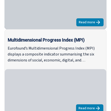
Read more
about
Tabloul
Multidimensional Progress Index (MPI)
Eurofound’s Multidimensional Progress Index (MPI)
displays a composite indicator summarising the six
dimensions of social, economic, digital, and
environmental indicators. Each dimension is formed by a
subdimension and each subdimension includes several
indicators. Indicators are sourced from Eurofound’s
surveys, Eurostat and the European Environment
Agency (EEA).
Read more
about
Multidi