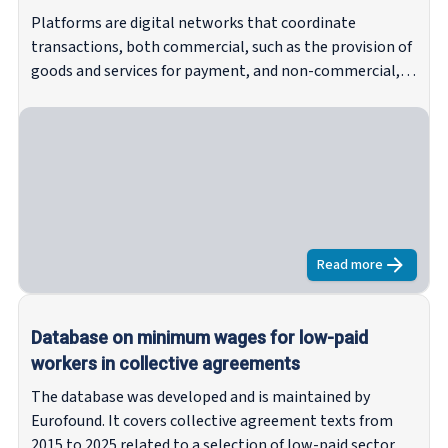
Platforms are digital networks that coordinate
transactions, both commercial, such as the provision of
goods and services for payment, and non-commercial,
such as volunteering activities or social media. The
activity of platforms collectively is typically referred to
as the platform economy. This economy began to
emerge in Europe in the mid-2000s, driven by
technological, economic and societal developments and
is rapidly expanding in scale and scope. Out of it
has emerged a new business model and a new form of
employment – platform work, defined as the matching
Read more
about
Platfor
of supply and demand for paid labour through an online
platform.
Database on minimum wages for low-paid
workers in collective agreements
The database was developed and is maintained by
Eurofound. It covers collective agreement texts from
2015 to 2025 related to a selection of low-paid sectors