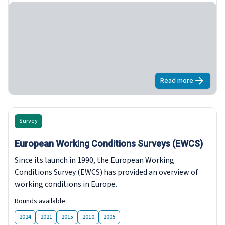
Read more
about
Sondaje
Survey
European Working Conditions Surveys (EWCS)
Since its launch in 1990, the European Working
Conditions Survey (EWCS) has provided an overview of
working conditions in Europe.
Rounds available:
2024
2021
2015
2010
2005