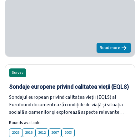
Read more
about
Sondaje
Survey
Sondaje europene privind calitatea vieții (EQLS)
Sondajul european privind calitatea vieții (EQLS) al
Eurofound documentează condițiile de viață și situația
socială a oamenilor și explorează aspecte relevante
pentru viața cetățenilor europeni.
Rounds available:
2026
2016
2012
2007
2003