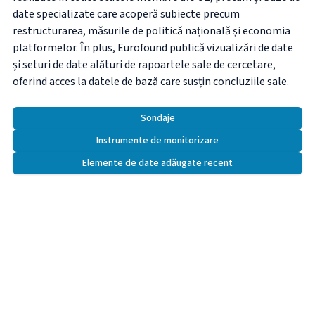
date specializate care acoperă subiecte precum
restructurarea, măsurile de politică națională și economia
platformelor. În plus, Eurofound publică vizualizări de date
și seturi de date alături de rapoartele sale de cercetare,
oferind acces la datele de bază care susțin concluziile sale.
Sondaje
Instrumente de monitorizare
Elemente de date adăugate recent
Alătură-te sondajului de digitalizare la nivel
de UE pentru organizațiile de economie
socială