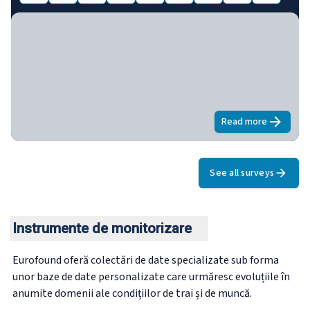
Read more
about
Viața și
See all surveys
Instrumente de monitorizare
Eurofound oferă colectări de date specializate sub forma
unor baze de date personalizate care urmăresc evoluțiile în
anumite domenii ale condițiilor de trai și de muncă.