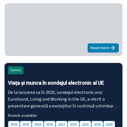
Read more
about
Europea
Survey
Viața și munca în sondajul electronic al UE
De la lansarea sa în 2020, sondajul electronic unic
Eurofound, Living and Working in the UE, a oferit o
prezentare generală a evoluțiilor în continuă schimbare
în domeniul vieții și muncii de la începutul pandemiei, prin
Rounds available:
măsurile de redresare și într-o perioadă de schimbare
2026
2025
2024
2023
2022
2021
2021
2020
2020
constantă.