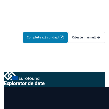
Eurofound a lansat un studiu privind digitalizarea în
economia socială în cele 27 de state membre ale UE.
Sondajul este adresat
entităților din economia socială din
UE
și se desfășoară până la 17 iulie 2026.
Perspectiva ta ajută
la construirea unei baze de dovezi pentru politici și sprijin
mai bune.
Completează sondajul
Citește mai mult
Explorator de date