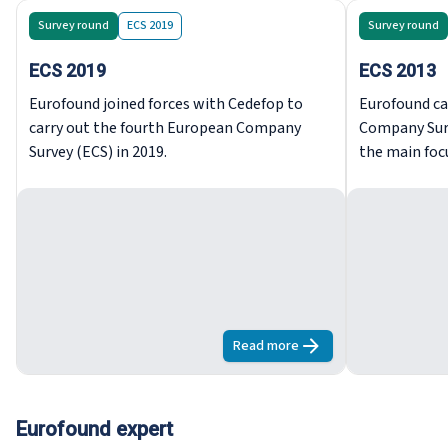
Survey round
ECS 2019
Survey round
ECS 2019
ECS 2013
Eurofound joined forces with Cedefop to
Eurofound ca
carry out the fourth European Company
Company Surv
Survey (ECS) in 2019.
the main foc
workplace in
employee par
Read more
about
ECS 2019
Eurofound expert