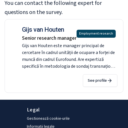
You can contact the following expert for
questions on the survey.
Gijs van Houten
Employment research
Senior research manager
Gijs van Houten este manager principal de
cercetare în cadrul unității de ocupare a forței de
muncă din cadrul Eurofound. Are expertiză
specifică în metodologia de sondaj transnațional
și în analiza practicilor la locul de muncă și a
strategiilor organizaționale. El conduce grupul
See profile
operativ al Eurofound privind colectarea datelor
și este responsabil pentru elaborarea și
metodologia Sondajului european privind
condițiile de muncă 2024, care va fi un pas
Legal
esențial în pregătirea anchetelor pentru viitor în
Gestionează cookie-urile
cadrul Eurofound. Înainte de a se alătura
Informații legale