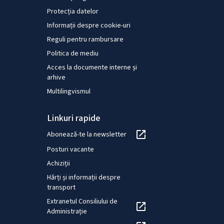
Eurofound în 2010, a lucrat la Institutul Olandez
pentru Cercetări Sociale (SCP). Gijs a petrecut un
Protecția datelor
an departe în 2016, lucrând la Pew Research
Informații despre cookie-uri
Center din Washington, DC. Deține un master în
Reguli pentru rambursare
sociologie de la Universitatea Radboud din
Politica de mediu
Nijmegen și un doctorat în științe sociale de la
Acces la documente interne și
Universitatea din Utrecht.
arhive
Multilingvismul
Linkuri rapide
Abonează-te la newsletter
Posturi vacante
Achiziții
Hărți și informații despre
transport
Extranetul Consiliului de
Administrație