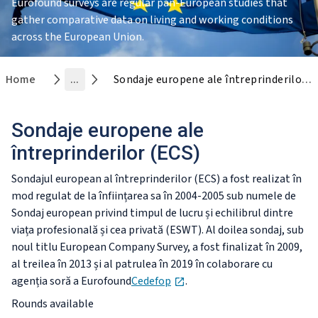
Eurofound surveys are regular pan-European studies that
gather comparative data on living and working conditions
across the European Union.
Home
...
Sondaje europene ale întreprinderilor (ECS)
Sondaje europene ale
întreprinderilor (ECS)
Sondajul european al întreprinderilor (ECS) a fost realizat în
mod regulat de la înființarea sa în 2004-2005 sub numele de
Sondaj european privind timpul de lucru și echilibrul dintre
viața profesională și cea privată (ESWT). Al doilea sondaj, sub
noul titlu European Company Survey, a fost finalizat în 2009,
al treilea în 2013 și al patrulea în 2019 în colaborare cu
opens in new tab
agenția soră a Eurofound
Cedefop
.
Rounds available