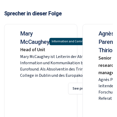
Sprecher in dieser Folge
Mary
Agnès
McCaughey
Parent-
Information and Communication
Head of Unit
Thirion
Mary McCaughey ist Leiterin der Abteilung
Senior
Information und Kommunikation bei
research
Eurofound. Als Absolventin des Trinity
manager
College in Dublin und des Europakollegs in
Agnès Pare
Brügge begann sie in Brüssel bei
leitende
Europolitics und dem Wall Street Journal
See profile
Forschun
Europe zu arbeiten. Während des Übergangs
Referat Ar
des Landes zur Demokratie arbeitete sie für
Eurofound
die Vereinigung der Europäischen
Planung, 
Parlamentarier mit Afrika (AWEPA) in