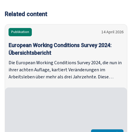
Online-Ku
Intelligen
Related content
Leadershi
Sloan Exe
14 April 2026
Publikation
und "Les g
transition
European Working Conditions Survey 2024:
l'horizon
Übersichtsbericht
agir" mit
Transition
Die European Working Conditions Survey 2024, die nun in
sie zu Eur
ihrer achten Auflage, kartiert Veränderungen im
mehrere Ja
Arbeitsleben über mehr als drei Jahrzehnte. Diese
Europäis
hochwertige, wahrscheinlichkeitsbasierte Umfrage
tätig.
umfasst 35 europäische Länder, darunter die 27 EU-
Mitgliedstaaten, Norwegen, die Schweiz, Albanien,
Bosnien und Herzegowina, Montenegro,
Nordmazedonien, Kosovo und Serbien. Im Rahmen der
Umfrage fanden über 36.600 persönliche Interviews
statt, die jeweils etwa 45 Minuten dauerten.