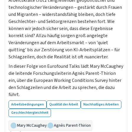
Arbeitskräfte trotz tiefgreifender geopolitischer und
technologischer Veränderungen – gestärkt durch Frauen
und Migranten – widerstandsfähig bleiben, doch tiefe
Geschlechter- und Sektorgrenzen bestehen fort. Wie
können wir jedoch sicher sein, dass diese Ergebnisse
korrekt sind? Allzu häufig sorgen groß angelegte
Veränderungen auf dem Arbeitsmarkt – von 'quiet
quitting' bis zur Zerstörung von KI-Arbeitsplätzen – für
Schlagzeilen, doch die Realität ist oft nuancierter.
In dieser Folge von Eurofound Talks lädt Mary McCaughey
die leitende Forschungsleiterin Agnès Parent-Thirion
ein, über die European Working Conditions Survey hinter
den Schlagzeilen und die Arbeit zu sprechen, die dazu
führt.
Arbeitsbedingungen
Qualität der Arbeit
Nachhaltiges Arbeiten
Geschlechtergleichheit
Mary McCaughey
,
Agnès Parent-Thirion