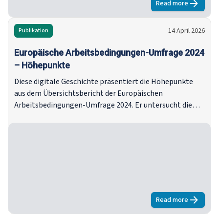
Read more
about
Europea
14 April 2026
Publikation
Europäische Arbeitsbedingungen-Umfrage 2024
– Höhepunkte
Diese digitale Geschichte präsentiert die Höhepunkte
aus dem Übersichtsbericht der Europäischen
Arbeitsbedingungen-Umfrage 2024. Er untersucht die
wichtigsten Erkenntnisse aus jedem Kapitel des Berichts
und konzentriert sich auf die europäische Arbeitsmarkt,
Arbeitspraktiken, Messung der Arbeitsqualität, Trends
im Zeitverlauf der Arbeitsqualität sowie die Qualität des
Arbeitslebens in der EU.
Read more
about
Europä