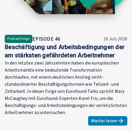
die Zukunf
Zeit. Sie 
als einem
Gebiet de
Vergleich
allen Asp
EPISODE
46
10 July 2026
Podcast Folge
einschließ
Beschäftigung und Arbeitsbedingungen der
Frageboge
am stärksten gefährdeten Arbeitnehmer
Feldforsc
In den letzten zwei Jahrzehnten haben die europäischen
Qualitäts
Arbeitsmärkte eine bedeutende Transformation
Analyse. S
durchlaufen, mit einem deutlichen Anstieg nicht-
Abschluss 
standardisierter Beschäftigungsformen wie Teilzeit- und
Manageme
Zeitarbeit. In dieser Folge von Eurofound Talks spricht Mary
Universitä
McCaughey mit Eurofound-Experten Karel Fric, um die
Dauphine u
Beschäftigungs- und Arbeitsbedingungen der verletzlichsten
Panthéon 
Arbeitnehmer zu untersuchen.
Postgradu
Weiter lesen
Statistik 
about
Besch
Dublin. Kü