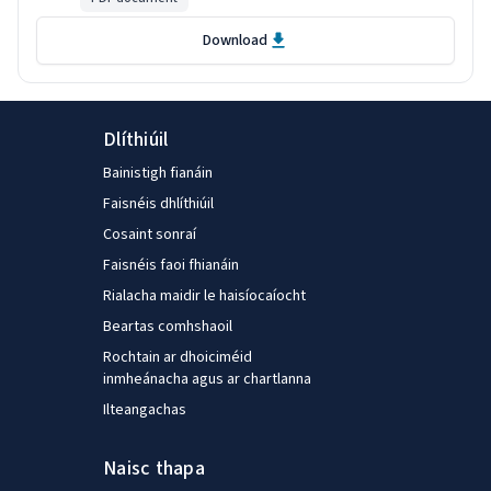
Download
Dlíthiúil
Bainistigh fianáin
Faisnéis dhlíthiúil
Cosaint sonraí
Faisnéis faoi fhianáin
Rialacha maidir le haisíocaíocht
Beartas comhshaoil
Rochtain ar dhoiciméid
inmheánacha agus ar chartlanna
Ilteangachas
Naisc thapa