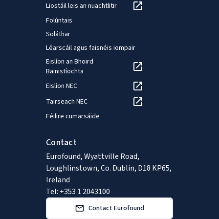
Liostáil leis an nuachtlitir
Folúntais
Soláthar
Léarscáil agus faisnéis iompair
Eislíon an Bhoird
Bainistíochta
Eislíon NEC
Tairseach NEC
Féilire cumarsáide
Contact
Eurofound, Wyattville Road,
Loughlinstown, Co. Dublin, D18 KP65,
Ireland
Tel: +353 1 2043100
Contact Eurofound