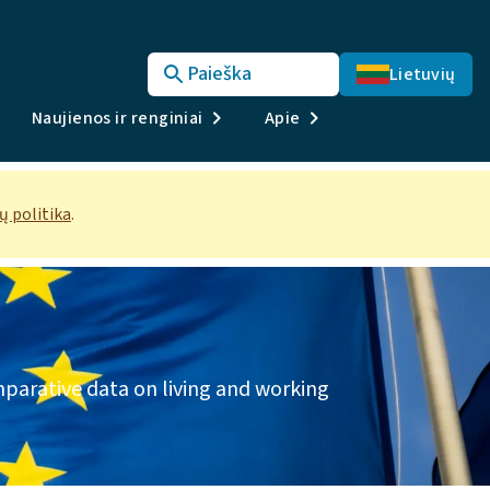
Paieška
Lietuvių
Naujienos ir renginiai
Apie
 politika
.
parative data on living and working