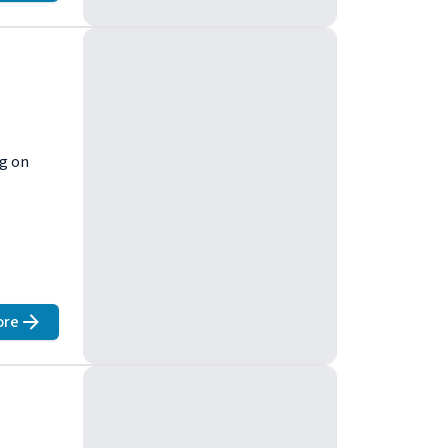
ng on
ore
about
ECS 2009