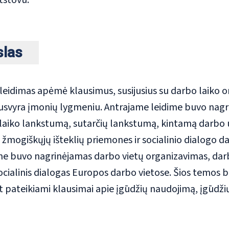
tstovu.
slas
leidimas apėmė klausimus, susijusius su darbo laiko or
svyra įmonių lygmeniu. Antrajame leidime buvo nagr
 laiko lankstumą, sutarčių lankstumą, kintamą darbo u
mogiškųjų išteklių priemones ir socialinio dialogo da
me buvo nagrinėjamas darbo vietų organizavimas, darb
ocialinis dialogas Europos darbo vietose. Šios temos 
 pateikiami klausimai apie įgūdžių naudojimą, įgūdžių