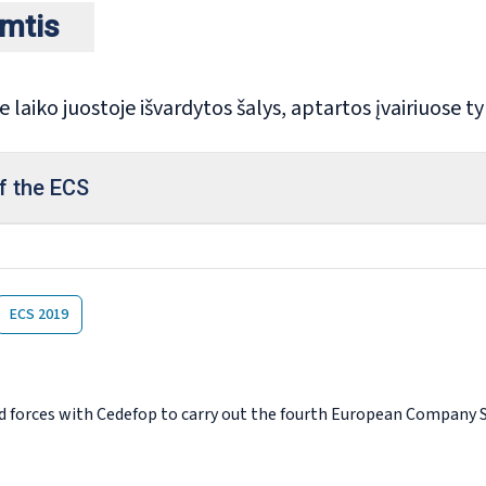
imtis
e laiko juostoje išvardytos šalys, aptartos įvairiuose t
of the ECS
ECS 2019
d forces with Cedefop to carry out the fourth European Company 