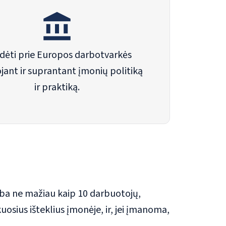
idėti prie Europos darbotvarkės
jant ir suprantant įmonių politiką
ir praktiką.
rba ne mažiau kaip 10 darbuotojų,
osius išteklius įmonėje, ir, jei įmanoma,