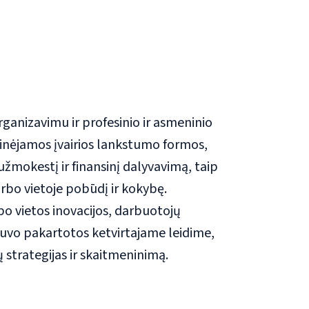
ganizavimu ir profesinio ir asmeninio
inėjamos įvairios lankstumo formos,
žmokestį ir finansinį dalyvavimą, taip
rbo vietoje pobūdį ir kokybę.
o vietos inovacijos, darbuotojų
buvo pakartotos ketvirtajame leidime,
 strategijas ir skaitmeninimą.