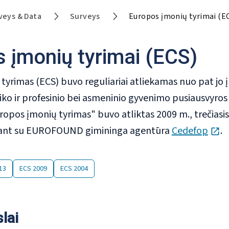
veys & Data
Surveys
Europos įmonių tyrimai (E
 įmonių tyrimai (ECS)
tyrimas (ECS) buvo reguliariai atliekamas nuo pat jo
iko ir profesinio bei asmeninio gyvenimo pusiausvyros
pos įmonių tyrimas" buvo atliktas 2009 m., trečiasis –
op
ant su EUROFOUND gimininga agentūra
Cedefop
.
13
ECS 2009
ECS 2004
lai