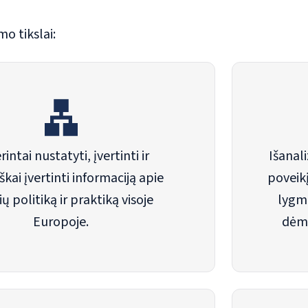
mo tikslai:
intai nustatyti, įvertinti ir
Išanali
škai įvertinti informaciją apie
poveikį
ų politiką ir praktiką visoje
lygme
Europoje.
dėme