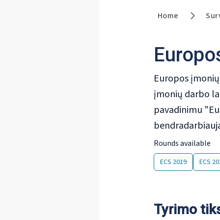
Home
Sur
Europos
Europos įmonių 
įmonių darbo la
pavadinimu "Euro
bendradarbiauj
Rounds available
ECS 2019
ECS 20
Tyrimo tiks