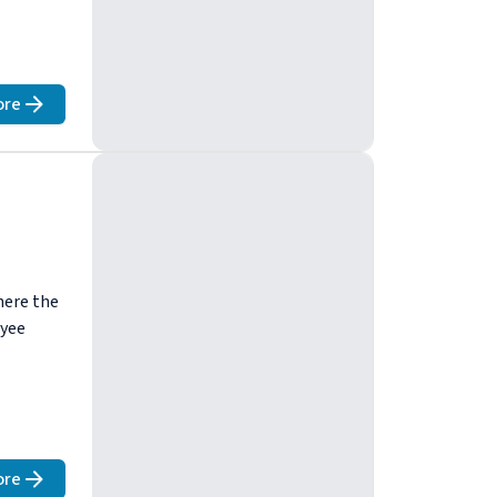
ore
about
ECS 2019
here the
oyee
ore
about
ECS 2013