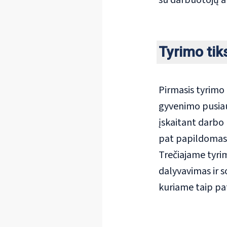
su darbuotojų a
Tyrimo tik
Pirmasis tyrimo 
gyvenimo pusiau
įskaitant darbo
pat papildomas ž
Trečiajame tyri
dalyvavimas ir s
kuriame taip pat