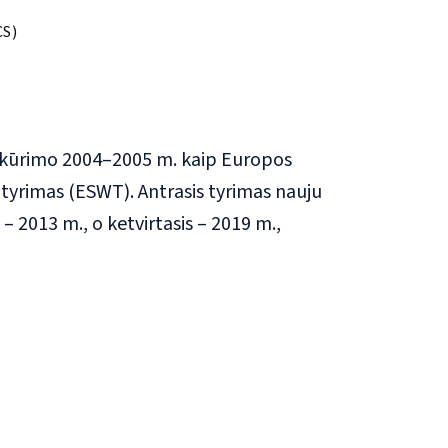
CS)
 įkūrimo 2004–2005 m. kaip Europos
 tyrimas (ESWT). Antrasis tyrimas nauju
 2013 m., o ketvirtasis – 2019 m.,
ens in new tab