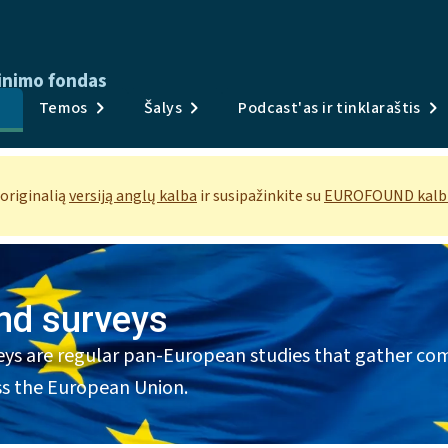
inimo fondas
Publikacijos
Temos
Šalys
Podcast'as ir tinklaraštis
Apklausos ir duomenys
Temos
 originalią
versiją anglų kalba
ir susipažinkite su
EUROFOUND kalbų
Šalys
Podcast'as ir tinklaraštis
nd surveys
Naujienos ir renginiai
ys are regular pan-European studies that gather com
Apie
ss the European Union.