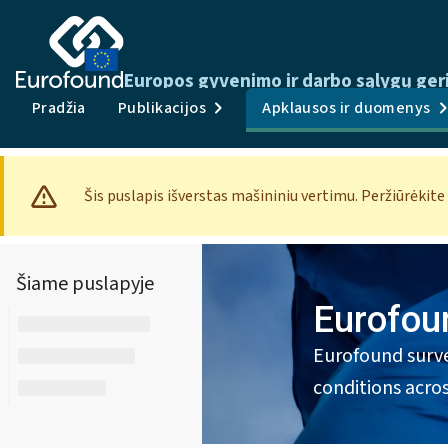
Europos gyvenimo ir darbo sąlygų ger
Pradžia
Publikacijos
Apklausos ir duomenys
Šis puslapis išverstas mašininiu vertimu. Peržiūrėkite
Šiame puslapyje
Eurofou
Eurofound surve
conditions acro