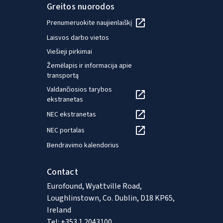
Greitos nuorodos
Prenumeruokite naujienlaiškį
Laisvos darbo vietos
Viešieji pirkimai
Žemėlapis ir informacija apie
transportą
Valdančiosios tarybos
ekstranetas
NEC ekstranetas
NEC portalas
Bendravimo kalendorius
Contact
Eurofound, Wyattville Road,
Loughlinstown, Co. Dublin, D18 KP65,
Ireland
Tel: +353 1 2043100