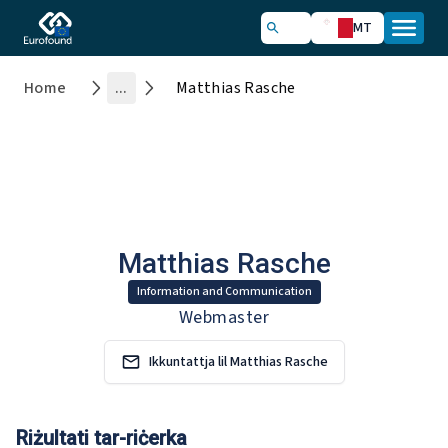
MT
Home
...
Matthias Rasche
Matthias Rasche
Information and Communication
Webmaster
Ikkuntattja lil Matthias Rasche
Riżultati tar-riċerka