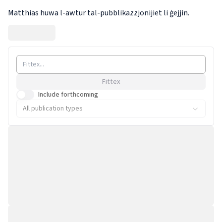
Matthias huwa l-awtur tal-pubblikazzjonijiet li ġejjin.
Fittex
Include forthcoming
All publication types