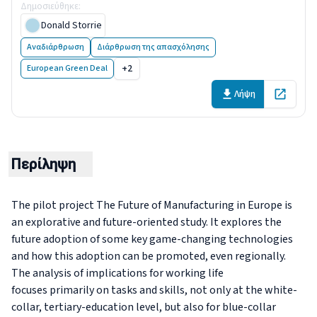
Δημοσιεύθηκε
:
10 April 2019
Donald Storrie
Αναδιάρθρωση
Διάρθρωση της απασχόλησης
+2
European Green Deal
Λήψη
Open in 
Περίληψη
The pilot project
The Future of Manufacturing in Europe
is
an explorative and future-oriented study. It explores the
future adoption of some key game-changing technologies
and how this adoption can be promoted, even regionally.
The analysis of implications for working life
focuses primarily on tasks and skills, not only at the white-
collar, tertiary-education level, but also for blue-collar