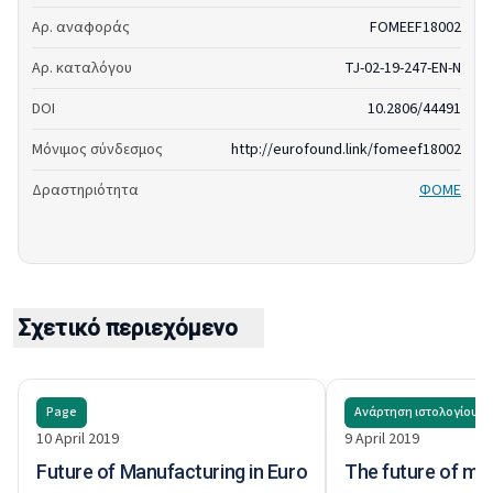
Αρ. αναφοράς
FOMEEF18002
Αρ. καταλόγου
TJ-02-19-247-EN-N
DOI
10.2806/44491
Μόνιμος σύνδεσμος
http://eurofound.link/fomeef18002
Δραστηριότητα
ΦΟΜΕ
Σχετικό περιεχόμενο
Page
Ανάρτηση ιστολογίου
10 April 2019
9 April 2019
Future of Manufacturing in Europe (FOME)
The future of man