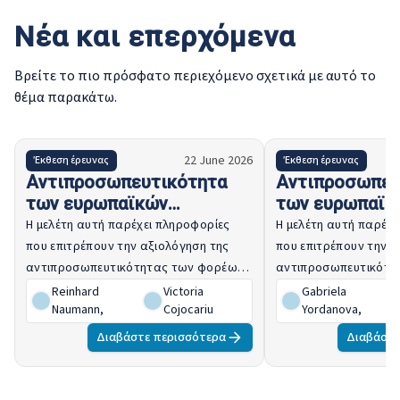
Νέα και επερχόμενα
Βρείτε το πιο πρόσφατο περιεχόμενο σχετικά με αυτό το
θέμα παρακάτω.
22 June 2026
Έκθεση έρευνας
Έκθεση έρευνας
Αντιπροσωπευτικότητα
Αντιπροσωπευ
των ευρωπαϊκών
των ευρωπαϊκ
οργανώσεων κοινωνικών
οργανώσεων κ
Η μελέτη αυτή παρέχει πληροφορίες
Η μελέτη αυτή παρέχε
εταίρων: Τομέας
εταίρων: Τομέ
που επιτρέπουν την αξιολόγηση της
που επιτρέπουν την α
παραγωγής ζάχαρης — 2026
εσωτερικών 
αντιπροσωπευτικότητας των φορέων
αντιπροσωπευτικότη
μεταφορών – 
που συμμετέχουν στην ευρωπαϊκή
που συμμετέχουν στη
Reinhard
Victoria
Gabriela
Naumann
,
Cojocariu
Yordanova
,
επιτροπή κλαδικού κοινωνικού
επιτροπή τομεακού κ
διαλόγου για τον τομέα της
διαλόγου για τον το
Διαβάστε περισσότερα
Διαβάστε
παραγωγής ζάχαρης.
εσωτερικών πλωτών
Στόχος των μελετών 
σχετικά με την αντι