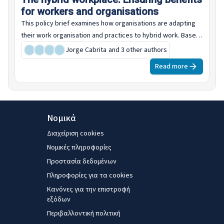
for workers and organisations
This policy brief examines how organisations are adapting
their work organisation and practices to hybrid work. Based
on case studies and on data from the European Working
Jorge Cabrita
and 3 other authors
Conditions Survey (EWCS) 2024, it examines how hybrid work
Read more
is being managed in organisations and profiles important
consequences for workers who have a hybrid working
arrangement.
Νομικά
Διαχείριση cookies
Νομικές πληροφορίες
Προστασία δεδομένων
Πληροφορίες για τα cookies
Κανόνες για την επιστροφή
εξόδων
Περιβαλλοντική πολιτική