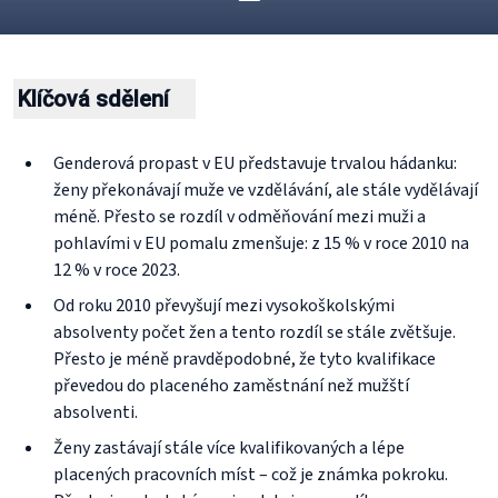
Klíčová sdělení
Genderová propast v EU představuje trvalou hádanku:
ženy překonávají muže ve vzdělávání, ale stále vydělávají
méně. Přesto se rozdíl v odměňování mezi muži a
pohlavími v EU pomalu zmenšuje: z 15 % v roce 2010 na
12 % v roce 2023.
Od roku 2010 převyšují mezi vysokoškolskými
absolventy počet žen a tento rozdíl se stále zvětšuje.
Přesto je méně pravděpodobné, že tyto kvalifikace
převedou do placeného zaměstnání než mužští
absolventi.
Ženy zastávají stále více kvalifikovaných a lépe
placených pracovních míst – což je známka pokroku.