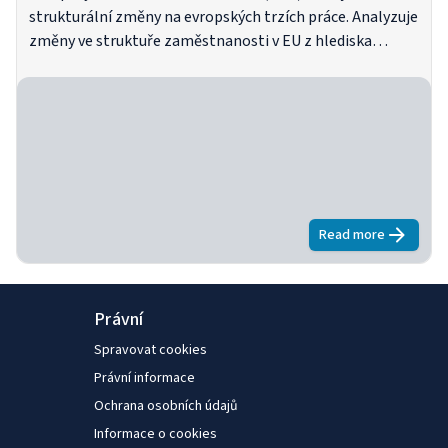
declined despite the
strukturální změny na evropských trzích práce. Analyzuje
employment and that
změny ve struktuře zaměstnanosti v EU z hlediska
in well-paid jobs.
povolání a sektoru a poskytuje kvalitativní hodnocení
těchto posuvů pomocí různých ukazatelů kvality práce –
mezd, úrovně dovedností atd. Roste zaměstnanost
relativně nejrychleji v dobře placených, středně
placených nebo vysoce placených zaměstnáních?
Read more
about
Evropsk
Právní
Spravovat cookies
Právní informace
Ochrana osobních údajů
Informace o cookies