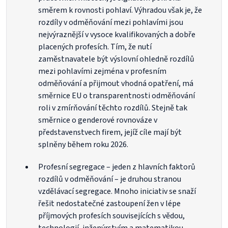
směrem k rovnosti pohlaví. Výhradou však je, že
rozdíly v odměňování mezi pohlavími jsou
nejvýraznější v vysoce kvalifikovaných a dobře
placených profesích. Tím, že nutí
zaměstnavatele být výslovní ohledně rozdílů
mezi pohlavími zejména v profesním
odměňování a přijmout vhodná opatření, má
směrnice EU o transparentnosti odměňování
roli v zmírňování těchto rozdílů. Stejně tak
směrnice o genderové rovnováze v
představenstvech firem, jejíž cíle mají být
splněny během roku 2026.
Profesní segregace – jeden z hlavních faktorů
rozdílů v odměňování – je druhou stranou
vzdělávací segregace. Mnoho iniciativ se snaží
řešit nedostatečné zastoupení žen v lépe
příjmových profesích souvisejících s vědou,