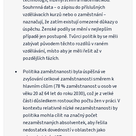
technologií, inženýrstvím a matematikou.
Souhrnná data – o zápisu do příslušných
vzdělávacích kurzů nebo o zaměstnání –
naznačují, že zatím existují omezené důkazy o
úspěchu. Ženské podíly se mění v nejlepším
případě jen postupně. Tvůrci politik by se měli
zabývat původem těchto rozdílů v raném
vzdělávání, místo aby je měli řešit až v
pozdějších fázích.
Politika zaměstnanosti byla úspěšná ve
zvyšování celkové zaměstnanosti směrem k
hlavním cílům (78 % zaměstnanost u osob ve
věku 20 až 64 let do roku 2030), což je z velké
části důsledkem rostoucího počtu žen v práci. V
kontextu relativně nízké nezaměstnanosti by
politika mohla cílit na značný počet
nezaměstnaných absolventek, aby řešila
nedostatek dovedností v oblastech jako