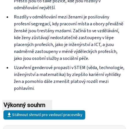
Přesto jsou to také pozice, kde jsou rozdíly v
odměňování největší.
Rozdíly v odměňování mezi ženami je posilovány
profesní segregací, kdy pracovní místa a obory převážně
ženské jsou trestány mzdami. Začíná to ve vzdělávání,
kde ženy zůstávají nedostatečně zastoupeny v lépe
placených profesích, jako je inženýrství a ICT, a jsou
nadměrně zastoupeny v méně výděleckých profesích,
jako jsou osobní služby a sociální péče.
Uzavření genderové propasti v STEM (věda, technologie,
inženýrství a matematika) by zlepšilo kariérní vyhlídky
žen a pomohlo dále zmenšit platový rozdíl mezi
pohlavími.
Výkonný souhrn
Stáhnout shrnutí pro vedoucí pracovníky