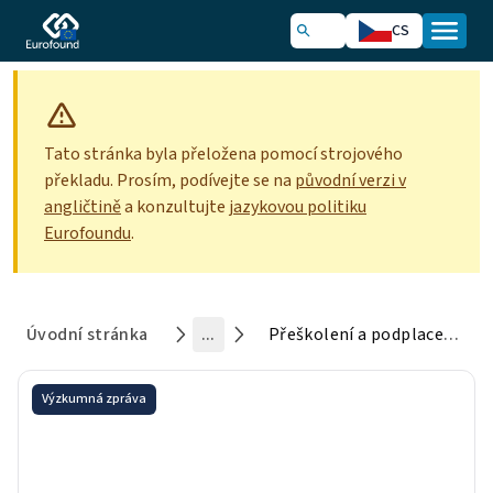
CS
Tato stránka byla přeložena pomocí strojového
překladu. Prosím, podívejte se
na
původní verzi v
angličtině
a konzultujte
jazykovou politiku
Eurofoundu
.
Úvodní stránka
...
Přeškolení a podplacení: Hádanka odporu vůči genderovým rozdílům v odměňování a vzdělání
Výzkumná zpráva
Přeškolení a podplacení:
Hádanka odporu vůči