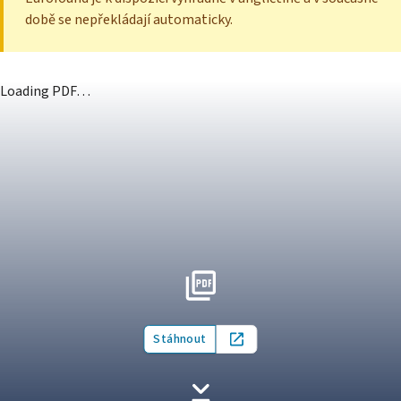
době se nepřekládají automaticky.
Loading PDF…
Stáhnout
Open in new tab