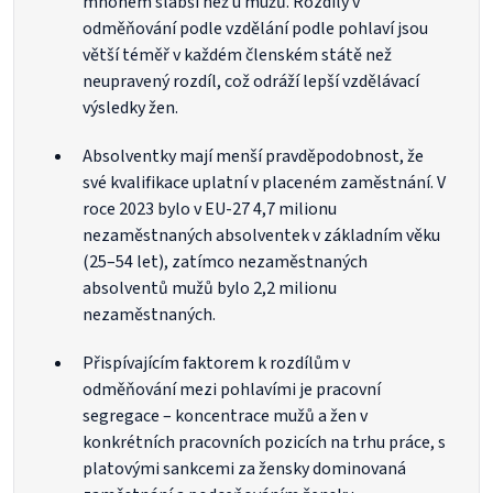
mnohem slabší než u mužů. Rozdíly v
odměňování podle vzdělání podle pohlaví jsou
větší téměř v každém členském státě než
neupravený rozdíl, což odráží lepší vzdělávací
výsledky žen.
Absolventky mají menší pravděpodobnost, že
své kvalifikace uplatní v placeném zaměstnání. V
roce 2023 bylo v EU-27 4,7 milionu
nezaměstnaných absolventek v základním věku
(25–54 let), zatímco nezaměstnaných
absolventů mužů bylo 2,2 milionu
nezaměstnaných.
Přispívajícím faktorem k rozdílům v
odměňování mezi pohlavími je pracovní
segregace – koncentrace mužů a žen v
konkrétních pracovních pozicích na trhu práce, s
platovými sankcemi za žensky dominovaná