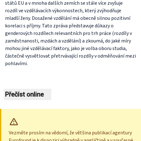
států EU a v mnoha dalších zemích se stále více zvyšuje
rozdíl ve vzdělávacích výkonnostech, který zvýhodňuje
mladší ženy. Dosažené vzdělání má obecně silnou pozitivní
korelaci s příjmy. Tato zpráva představuje důkazy o
genderových rozdílech relevantních pro trh práce (rozdíly v
zaměstnanosti, mzdách a vzdělání) a zkoumá, do jaké míry
mohou jiné vzdělávací faktory, jako je volba oboru studia,
částečně vysvětlovat přetrvávající rozdíly v odměňování mezi
pohlavími.
Přečíst online
Vezměte prosím na vědomí, že většina publikací agentury
Eurofound je k dispozici výhradně v angličtině a v současné