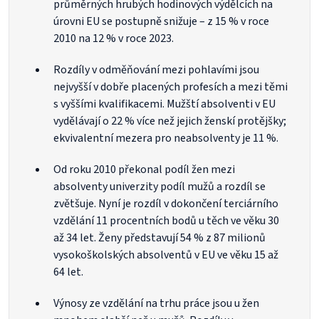
průměrných hrubých hodinových výdělcích na
úrovni EU se postupně snižuje – z 15 % v roce
2010 na 12 % v roce 2023.
Rozdíly v odměňování mezi pohlavími jsou
nejvyšší v dobře placených profesích a mezi těmi
s vyššími kvalifikacemi. Mužští absolventi v EU
vydělávají o 22 % více než jejich ženskí protějšky;
ekvivalentní mezera pro neabsolventy je 11 %.
Od roku 2010 překonal podíl žen mezi
absolventy univerzity podíl mužů a rozdíl se
zvětšuje. Nyní je rozdíl v dokončení terciárního
vzdělání 11 procentních bodů u těch ve věku 30
až 34 let. Ženy představují 54 % z 87 milionů
vysokoškolských absolventů v EU ve věku 15 až
64 let.
Výnosy ze vzdělání na trhu práce jsou u žen