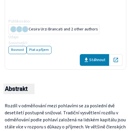
genderovým rozdílům v
odměňování a vzdělání
Publikováno
:
15 July 2026
Cesira Urzi Brancati
and 2 other authors
Údaje
:
15 obrázky
and
2 tabulky
Související
:
2 publikací
Rovnost
Plat a příjem
Stáhnout
Open in 
Abstrakt
Rozdíl v odměňování mezi pohlavími se za poslední dvě
desetiletí postupně snižoval. Tradiční vysvětlení rozdílu v
odměňování podle pohlaví založená na lidském kapitálu jsou
stále více v rozporu s důkazy o příjmech. Ve většině členských