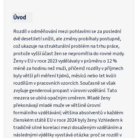
Úvod
Rozdíl v odměňování mezi pohlavími se za poslední
dvě desetiletí snížil, ale změny probíhaly postupně,
což ukazuje na strukturální problém na trhu práce,
protože vyšší účast žen se nepromítla do rovné mzdy.
Ženy v EU v roce 2023 vydělávaly v průměru o 12 %
méně za hodinu než muži, přičemž rozdíly v příjmech
byly větší při měření týdnů, měsíců nebo let kvůli
rozdílům v pracovních vzorcích. Současně se však
zvyšuje genderová propast v úrovni vzdělání. Tato
mezera se ubírá opačným směrem. Mladé ženy
překonávají mladé muže ve většině úrovní
formálního vzdělávání; většina absolventů v každém
členském státě EU v roce 2024 byly ženy. Vzhledem k
tradičně silné korelaci mezi dosaženým vzděláním a
následnými výdělky vyvstává otázka: proč se rozdíl v