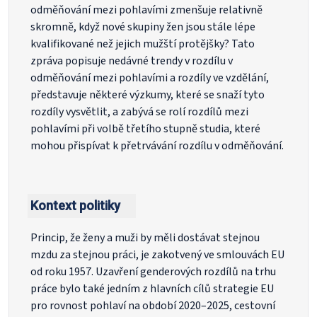
odměňování mezi pohlavími zmenšuje relativně
skromně, když nové skupiny žen jsou stále lépe
kvalifikované než jejich mužští protějšky? Tato
zpráva popisuje nedávné trendy v rozdílu v
odměňování mezi pohlavími a rozdíly ve vzdělání,
představuje některé výzkumy, které se snaží tyto
rozdíly vysvětlit, a zabývá se rolí rozdílů mezi
pohlavími při volbě třetího stupně studia, které
mohou přispívat k přetrvávání rozdílu v odměňování.
Kontext politiky
Princip, že ženy a muži by měli dostávat stejnou
mzdu za stejnou práci, je zakotvený ve smlouvách EU
od roku 1957. Uzavření genderových rozdílů na trhu
práce bylo také jedním z hlavních cílů strategie EU
pro rovnost pohlaví na období 2020–2025, cestovní