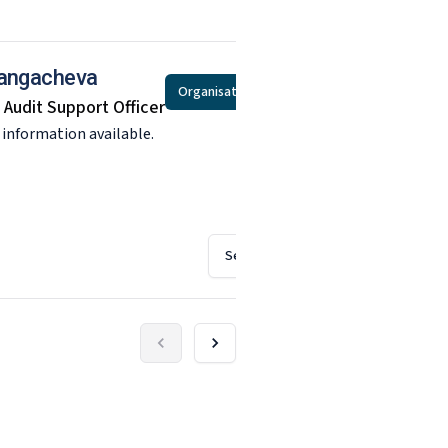
angacheva
S
Organisational support
 Audit Support Officer
E
 information available.
N
See profile