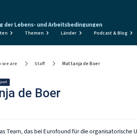
ng der Lebens- und Arbeitsbedingungen
Veröffentlichungen
aten
Themen
Länder
Podcast & Blog
Umfragen & Daten
Themen
 we are
Staff
Mattanja de Boer
Länder
pport
Podcast & Blog
nja de Boer
Nachrichten & Veranstaltungen
Über uns
das Team, das bei Eurofound für die organisatorische