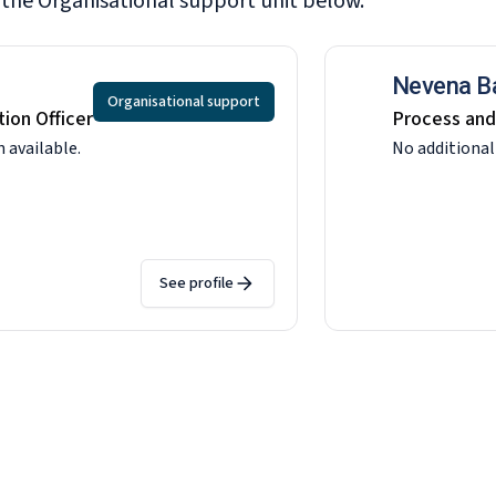
 the Organisational support
unit below.
Nevena B
Organisational support
ion Officer
Process and
 available.
No additional
See profile