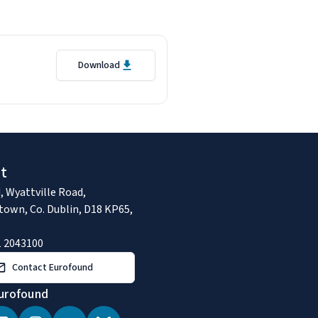
Download
t
, Wyattville Road,
town, Co. Dublin, D18 KP65,
1 2043100
Contact Eurofound
urofound