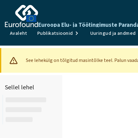
Euroopa Elu- ja Töötingimuste Paran
Avaleht
Publikatsioonid
Uuringud ja andmed
See lehekülg on tõlgitud masintõlke teel. Palun vaa
Sellel lehel