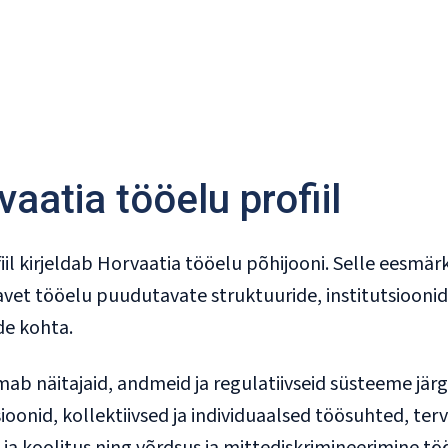
aatia tööelu profiil
iil kirjeldab Horvaatia tööelu põhijooni. Selle eesmä
vet tööelu puudutavate struktuuride, institutsioonide
de kohta.
ab näitajaid, andmeid ja regulatiivseid süsteeme järg
sioonid, kollektiivsed ja individuaalsed töösuhted, terv