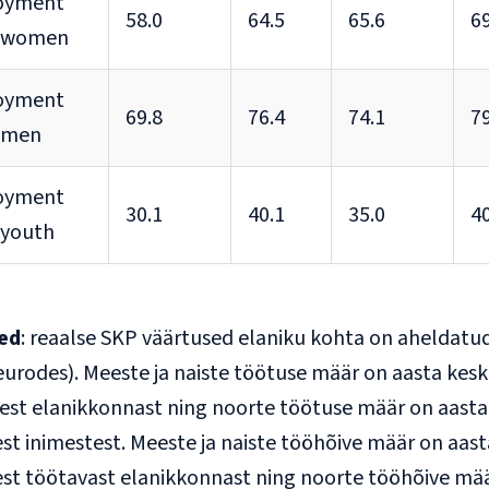
oyment
58.0
64.5
65.6
69
– women
oyment
69.8
76.4
74.1
79
– men
oyment
30.1
40.1
35.0
40
 youth
ed
: reaalse SKP väärtused elaniku kohta on aheldat
eurodes). Meeste ja naiste töötuse määr on aasta ke
sest elanikkonnast ning noorte töötuse määr on aast
st inimestest. Meeste ja naiste tööhõive määr on aas
est töötavast elanikkonnast ning noorte tööhõive mä