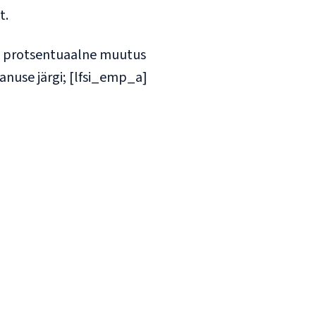
t.
ja protsentuaalne muutus
anuse järgi; [lfsi_emp_a]