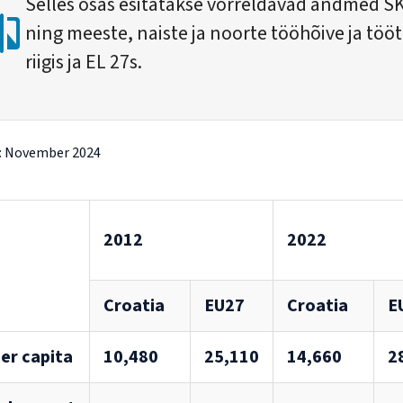
Selles osas esitatakse võrreldavad andmed S
ning meeste, naiste ja noorte tööhõive ja töö
riigis ja EL 27s.
:
November 2024
2012
2022
Croatia
EU27
Croatia
E
er capita
10,480
25,110
14,660
2