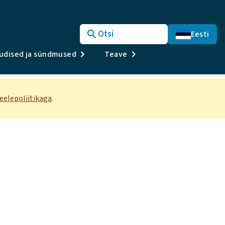
Otsi
Eesti
udised ja sündmused
Teave
eelepoliitikaga
.