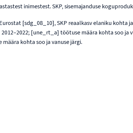
astastest inimestest. SKP, sisemajanduse koguproduk
 Eurostat [sdg_08_10], SKP reaalkasv elaniku kohta 
l 2012–2022; [une_rt_a] töötuse määra kohta soo ja v
 määra kohta soo ja vanuse järgi.