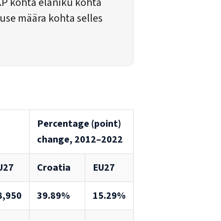
KP kohta elaniku kohta
tuse määra kohta selles
Percentage (point)
change, 2012–2022
U27
Croatia
EU27
8,950
39.89%
15.29%