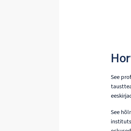
Horv
See prof
tausttea
eeskirja
See hõlm
institut