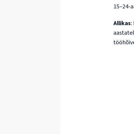
15–24-a
Allikas
:
aastate
tööhõive