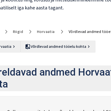
ja koolitus ning võrdsus ja mittediskrimineerimine tö
tiliselt iga kahe aasta tagant.
Riigid
Horvaatia
Võrdlevad andmed tööe
rvaatia
Võrdlevad andmed tööelu kohta
reldavad andmed Horvaat
ta