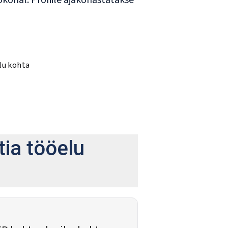
ökohal. Profiile ajakohastatakse
lu kohta
ia tööelu