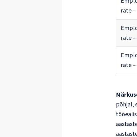
Empl
rate 
Empl
rate 
Empl
rate –
Märkus
põhjal; 
tööeali
aastaste
aastast