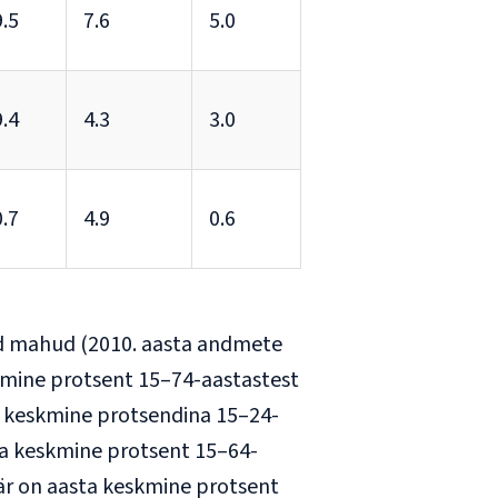
.5
7.6
5.0
.4
4.3
3.0
.7
4.9
0.6
ud mahud (2010. aasta andmete
skmine protsent 15–74-aastastest
a keskmine protsendina 15–24-
ta keskmine protsent 15–64-
är on aasta keskmine protsent