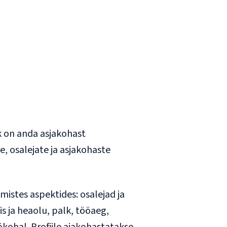
rk on anda asjakohast
, osalejate ja asjakohaste
mistes aspektides: osalejad ja
is ja heaolu, palk, tööaeg,