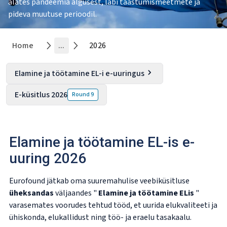
alates pandeemia algusest, läbi taastumismeetmete ja
pideva muutuse perioodil.
Home
...
2026
Elamine ja töötamine EL-i e-uuringus
E-küsitlus 2026
Round
9
Elamine ja töötamine EL-is e-
uuring 2026
Eurofound jätkab oma suuremahulise veebiküsitluse
üheksandas
väljaandes "
Elamine ja töötamine ELis
"
varasemates voorudes tehtud tööd, et uurida elukvaliteeti ja
ühiskonda, elukallidust ning töö- ja eraelu tasakaalu.