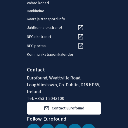
magistrikraad majanduses ja
bakalau
Vabad kohad
rahvusvahelistes suhetes
politol
Hankimine
Budapesti Corvinuse
osariigi
Kaart ja transpordiinfo
Ülikoolist.
Juhtkonna ekstranet
NEC ekstranet
NEC portaal
Kommunikatsioonikalender
Contact
Eurofound, Wyattville Road,
Loughlinstown, Co. Dublin, D18 KP65,
Ireland
Tel: +353 1 2043100
Contact Eurofound
Follow Eurofound