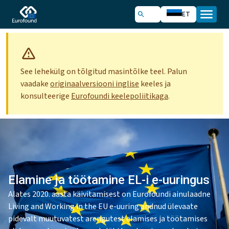
ET
See lehekülg on tõlgitud masintõlke teel. Palun
vaadake
originaalversiooni inglise
keeles ja
konsulteerige
Eurofoundi keelepoliitikaga
.
Elamine ja töötamine EL-i e-uuringus
Alates 2020. aasta käivitamisest on Eurofoundi ainulaadne
Living and Working in the EU e-uuring andnud ülevaate
pidevalt muutuvatest arengutest elamises ja töötamises