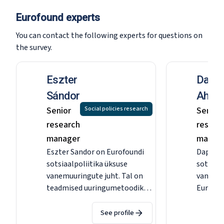
Eurofound experts
You can contact the following experts for questions on
the survey.
Eszter
Daph
Sándor
Ahren
Senior
Social policies research
Senior
research
resear
manager
manag
Eszter Sandor on Eurofoundi
Daphne 
sotsiaalpoliitika üksuse
sotsiaal
vanemuuringute juht. Tal on
vanemuu
teadmised uuringumetoodika
Eurofou
ja statistilise analüüsi alal, ta
aastal 
on töötanud Euroopa
paljusid
See profile