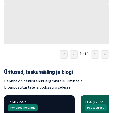
1 of 1
Üritused, taskuhääling ja blogi
Daphne on panustanud järgmistele üritustele,
blogipostitustele ja podcasti osadesse.
15 May 2026
11 July 2022
Kohapealne üritus
Podcasti osa