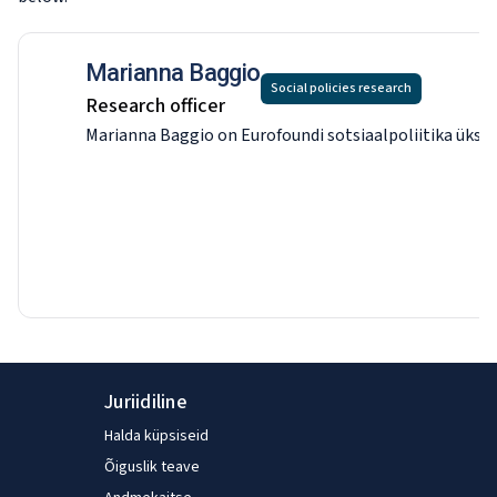
working in Europe.
Marianna Baggio
Social policies research
Research officer
Marianna Baggio on Eurofoundi sotsiaalpoliitika üksus
Juriidiline
Halda küpsiseid
Õiguslik teave