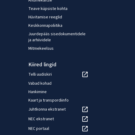
Andmekaitse
Teave küpsiste kohta
Hüvitamise reeglid
Keskkonnapoliitika
Juurdepääs sisedokumentidele
ja arhiividele
Mitmekeelsus
Kiired lingid
Telli uudiskiri
Vabad kohad
Hankimine
Kaart ja transpordiinfo
Juhtkonna ekstranet
NEC ekstranet
NEC portaal