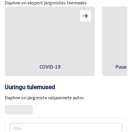
Daphne on ekspert järgmistes teemades.
COVID-19
Puue ja
Uuringu tulemused
Daphne on järgmiste väljaannete autor.