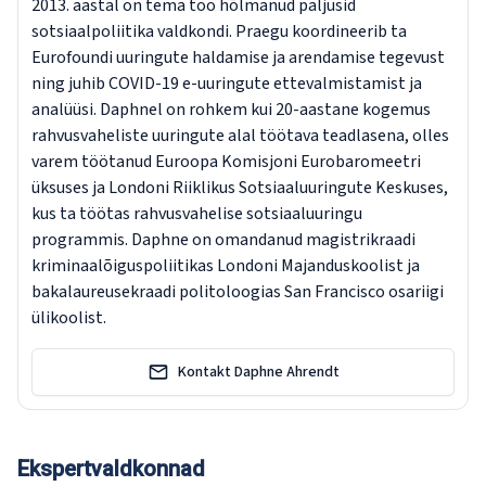
2013. aastal on tema töö hõlmanud paljusid
sotsiaalpoliitika valdkondi. Praegu koordineerib ta
Eurofoundi uuringute haldamise ja arendamise tegevust
ning juhib COVID-19 e-uuringute ettevalmistamist ja
analüüsi. Daphnel on rohkem kui 20-aastane kogemus
rahvusvaheliste uuringute alal töötava teadlasena, olles
varem töötanud Euroopa Komisjoni Eurobaromeetri
üksuses ja Londoni Riiklikus Sotsiaaluuringute Keskuses,
kus ta töötas rahvusvahelise sotsiaaluuringu
programmis. Daphne on omandanud magistrikraadi
kriminaalõiguspoliitikas Londoni Majanduskoolist ja
bakalaureusekraadi politoloogias San Francisco osariigi
ülikoolist.
Kontakt Daphne Ahrendt
Ekspertvaldkonnad