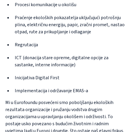
Procesi komunikacije u okolišu
Praćenje ekoloških pokazatelja uključujući potrošnju
plina, električnu energiju, papir, zračni promet, nastao
otpad, rute za prikupljanje i odlaganje
Regrutacija
ICT (donacija stare opreme, digitalne opcije za
sastanke, interne informacije)
Inicijativa Digital First
Implementacija i održavanje EMAS-a
Mi u Eurofoundu posvećeni smo poboljšanju ekoloških
rezultata organizacije i pružanju vodstva drugim
organizacijama u upravljanju okolišem i održivosti. To
This video is hosted by a third party, YouTube.
postaje usko povezano s budućim životnim i radnim
By clicking on the button to play the video you accept their
uvjetima ljudi u Europi i drugdje, što ostaje naš glavni fokus.