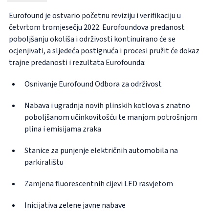
Eurofound je ostvario početnu reviziju i verifikaciju u
četvrtom tromjesečju 2022. Eurofoundova predanost
poboljšanju okoliša i održivosti kontinuirano će se
ocjenjivati, a sljedeća postignuća i procesi pružit će dokaz
trajne predanosti i rezultata Eurofounda:
Osnivanje Eurofound Odbora za održivost
Nabava i ugradnja novih plinskih kotlova s znatno
poboljšanom učinkovitošću te manjom potrošnjom
plina i emisijama zraka
Stanice za punjenje električnih automobila na
parkiralištu
Zamjena fluorescentnih cijevi LED rasvjetom
Inicijativa zelene javne nabave