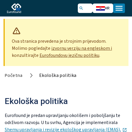
HR
Ova stranica prevedena je strojnim prijevodom.
Molimo pogledajte
izvornu verziju na engleskom i
konzultirajte
Eurofoundovu jezičnu politiku
.
Početna
Ekološka politika
Ekološka politika
Eurofound je predan upravljanju okolišem i poboljšanju te
održivom razvoju. U tu svrhu, Agencija je implementirala
op
Shemu upravljanja i revizije ekološkog upravljanja (EMAS),