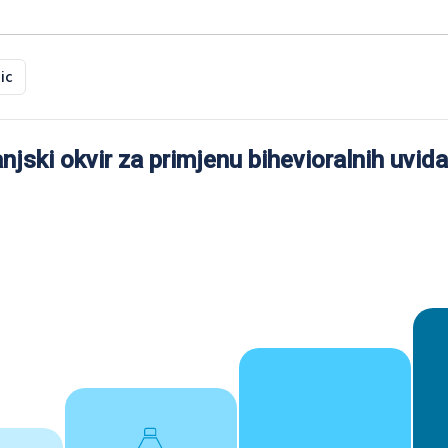
ic
jski okvir za primjenu bihevioralnih uvida