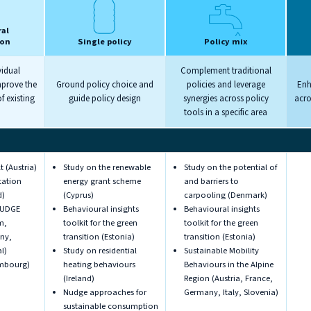
al
ion
Single policy
Policy mix
vidual
Complement traditional
mprove the
Ground policy choice and
policies and leverage
Enh
 existing
guide policy design
synergies across policy
acro
tools in a specific area
t (Austria)
Study on the renewable
Study on the potential of
tation
energy grant scheme
and barriers to
d)
(Cyprus)
carpooling (Denmark)
NUDGE
Behavioural insights
Behavioural insights
m,
toolkit for the green
toolkit for the green
ny,
transition (Estonia)
transition (Estonia)
l)
Study on residential
Sustainable Mobility
mbourg)
heating behaviours
Behaviours in the Alpine
(Ireland)
Region (Austria, France,
Nudge approaches for
Germany, Italy, Slovenia)
sustainable consumption