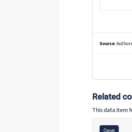
Source
:
Author
Related co
This data item f
Članak