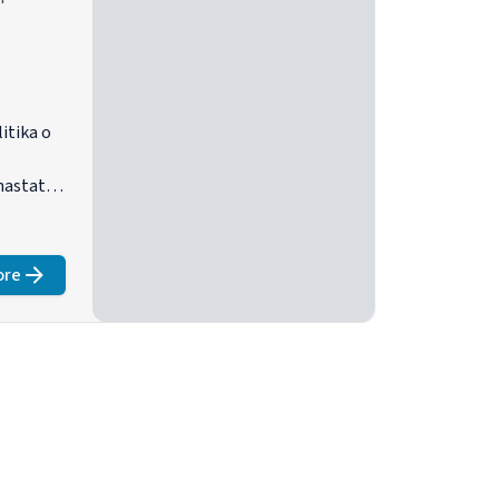
litika o
nastati
ore
about
Promjena zbog klimatskih promjena: Zašto kreatori politika