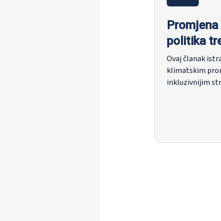
Promjena 
politika t
Ovaj članak istra
klimatskim prom
inkluzivnijim st
bez javne podršk