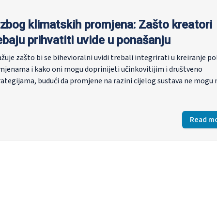
zbog klimatskih promjena: Zašto kreatori
rebaju prihvatiti uvide u ponašanju
žuje zašto bi se bihevioralni uvidi trebali integrirati u kreiranje po
jenama i kako oni mogu doprinijeti učinkovitijim i društveno
rategijama, budući da promjene na razini cijelog sustava ne mogu 
e i prihvaćanja.
Read m