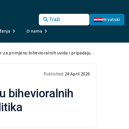
Traži
Hrvatski
ađanja
O nama
Petostupanjski okvir za primjenu bihevioralnih uvida i pripadajućih primjera politika
Published:
24 April 2026
u bihevioralnih
itika