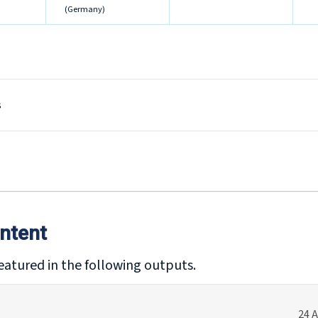
(Germany)
s
ntent
eatured in the following outputs.
24 A