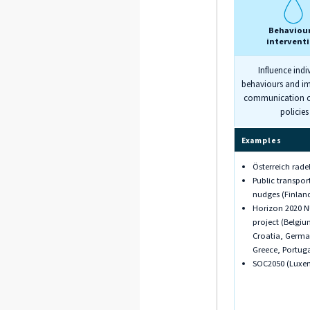
Behaviour
intervent
Influence indi
behaviours and i
communication of
policies
Examples
Österreich radel
Public transpor
nudges (Finlan
Horizon 2020 
project (Belgiu
Croatia, Germa
Greece, Portuga
SOC2050 (Luxe