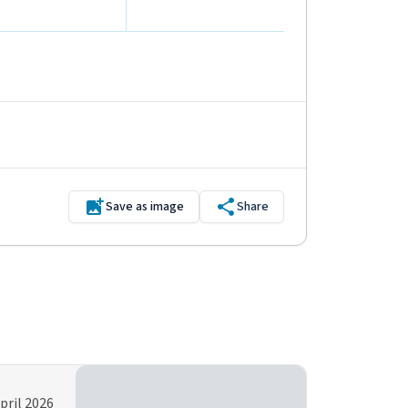
Save as image
Share
pril 2026