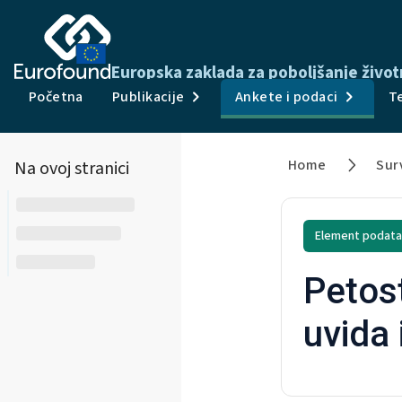
Europska zaklada za poboljšanje životn
Početna
Publikacije
Ankete i podaci
T
Home
Sur
Na ovoj stranici
Element podata
Petost
uvida 