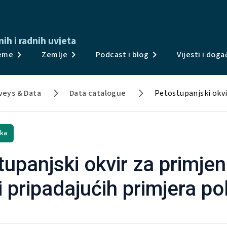
ih i radnih uvjeta
Publikacije
eme
Zemlje
Podcast i blog
Vijesti i dog
Ankete i podaci
veys & Data
Data catalogue
Teme
Zemlje
ka
Podcast i blog
upanjski okvir za primjen
Vijesti i događanja
i pripadajućih primjera pol
O nama