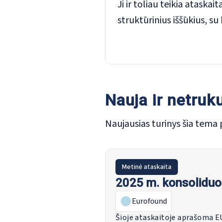
Ji ir toliau teikia ataska
struktūrinius iššūkius, su 
Nauja ir netruk
Naujausias turinys šia tema 
Metinė ataskaita
2025 m. konsoliduot
Eurofound
Šioje ataskaitoje aprašoma E