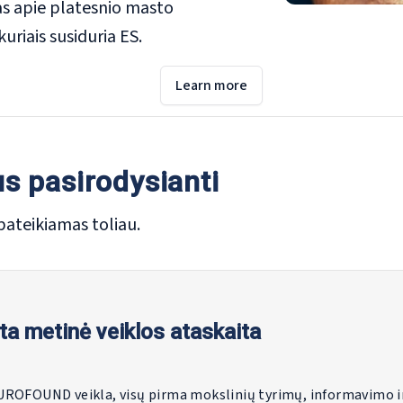
itas apie platesnio masto
kuriais susiduria ES.
Learn more
us pasirodysianti
pateikiamas toliau.
a metinė veiklos ataskaita
UROFOUND veikla, visų pirma mokslinių tyrimų, informavimo i