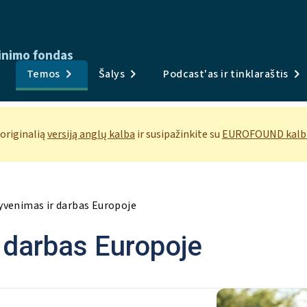
inimo fondas
Publikacijos
Temos
Šalys
Podcast'as ir tinklaraštis
Apklausos ir duomenys
Temos
 originalią
versiją anglų kalba
ir susipažinkite su
EUROFOUND kalbų
Šalys
Podcast'as ir tinklaraštis
yvenimas ir darbas Europoje
Naujienos ir renginiai
 darbas Europoje
Apie