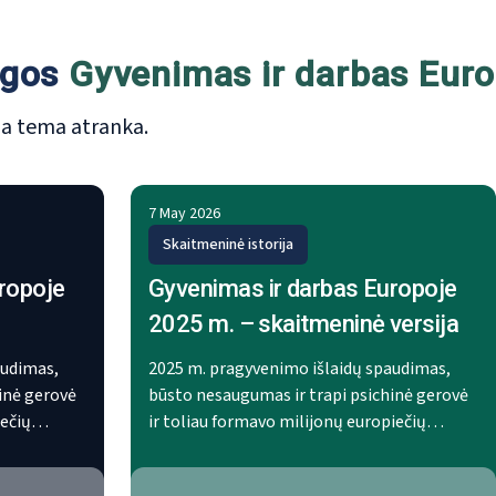
lgos
Gyvenimas ir darbas Euro
šia tema atranka.
7 May 2026
Skaitmeninė istorija
ropoje
Gyvenimas ir darbas Europoje
2025 m. – skaitmeninė versija
audimas,
2025 m. pragyvenimo išlaidų spaudimas,
inė gerovė
būsto nesaugumas ir trapi psichinė gerovė
iečių
ir toliau formavo milijonų europiečių
iamas
gyvenimo ir darbo Europoje patirtį. Šiame
"Gyvenimas
skaitmeniniame metraštyje, kuriame