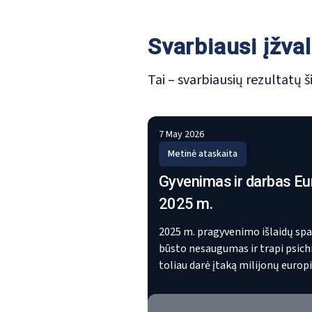
Svarbiausi įžva
Tai – svarbiausių rezultatų 
7 May 2026
Metinė ataskaita
Gyvenimas ir darbas Eu
2025 m.
2025 m. pragyvenimo išlaidų sp
būsto nesaugumas ir trapi psich
toliau darė įtaką milijonų europ
gyvenimui. Šis metraštis grindž
naujausiu Eurofound e. tyrimo 