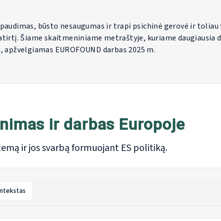
paudimas, būsto nesaugumas ir trapi psichinė gerovė ir toliau
atirtį. Šiame skaitmeniniame metraštyje, kuriame daugiausia 
ei, apžvelgiamas EUROFOUND darbas 2025 m.
nimas ir darbas Europoje
temą ir jos svarbą formuojant ES politiką.
ntekstas