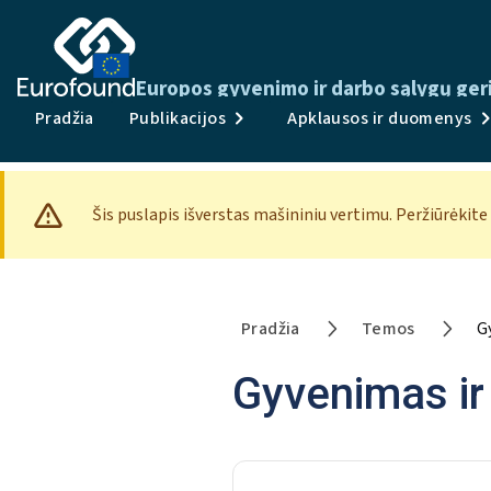
Europos gyvenimo ir darbo sąlygų ger
Pradžia
Publikacijos
Apklausos ir duomenys
Šis puslapis išverstas mašininiu vertimu. Peržiūrėkite
Pradžia
Temos
G
Gyvenimas ir