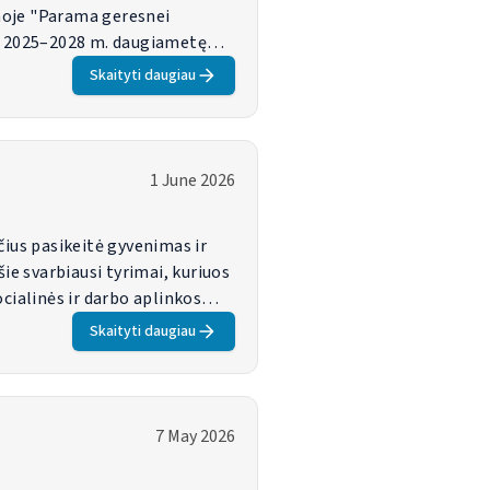
moje "Parama geresnei
al 2025–2028 m. daugiametę
entūrai buvo svarbūs metai,
Skaityti daugiau
ontrolės sistemos,
ROFOUND tyrimų rezultatai ir jų
yvenimas ir darbas Europoje
1 June 2026
čius pasikeitė gyvenimas ir
ie svarbiausi tyrimai, kuriuos
ialinės ir darbo aplinkos
Skaityti daugiau
7 May 2026