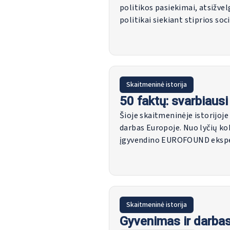
politikos pasiekimai, atsižv
politikai siekiant stiprios s
mokslinių tyrimų programą "R
minint jos 50-ąsias metines. 
pagrindiniai veiklos rodikliai
įtraukimas į dabartines poli
2025".
Skaitmeninė istorija
50 faktų: svarbiau
Šioje skaitmeninėje istorijoj
darbas Europoje. Nuo lyčių kok
įgyvendino EUROFOUND ekspert
portretą.
Skaitmeninė istorija
Gyvenimas ir darbas