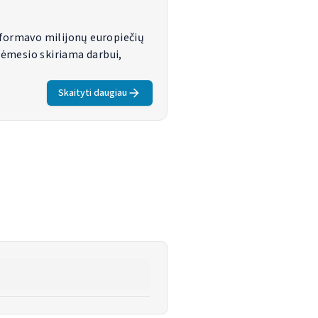
 formavo milijonų europiečių
dėmesio skiriama darbui,
Skaityti daugiau