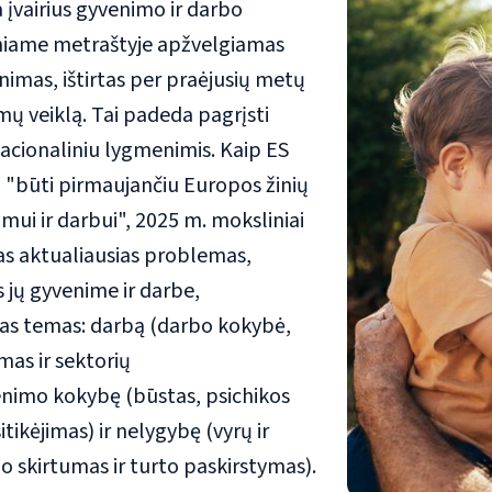
įvairius gyvenimo ir darbo
niame metraštyje apžvelgiamas
nimas, ištirtas per praėjusių metų
mų veiklą. Tai padeda pagrįsti
 nacionaliniu lygmenimis. Kaip ES
ra "būti pirmaujančiu Europos žinių
mui ir darbui", 2025 m. moksliniai
ias aktualiausias problemas,
 jų gyvenime ir darbe,
sias temas: darbą (darbo kokybė,
mas ir sektorių
enimo kokybę (būstas, psichikos
sitikėjimas) ir nelygybę (vyrų ir
 skirtumas ir turto paskirstymas)
.