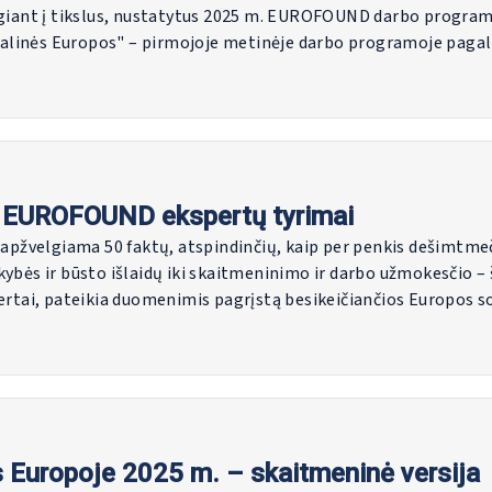
elgiant į tikslus, nustatytus 2025 m. EUROFOUND darbo progra
ocialinės Europos" – pirmojoje metinėje darbo programoje pag
eagavimas į naujas Europos galimybes ir iššūkius". 2025 m. Ag
Ataskaitoje taip pat aptariamos valdymo ir išorės vertinimo k
, finansinė ir žmogiškųjų išteklių informacija. Pagrindiniai EU
tikos aplinkybes taip pat pristatomi EUROFOUND metraštyje "G
si EUROFOUND ekspertų tyrimai
e apžvelgiama 50 faktų, atspindinčių, kaip per penkis dešimtme
ybės ir būsto išlaidų iki skaitmeninimo ir darbo užmokesčio – š
ai, pateikia duomenimis pagrįstą besikeičiančios Europos soc
 Europoje 2025 m. – skaitmeninė versija