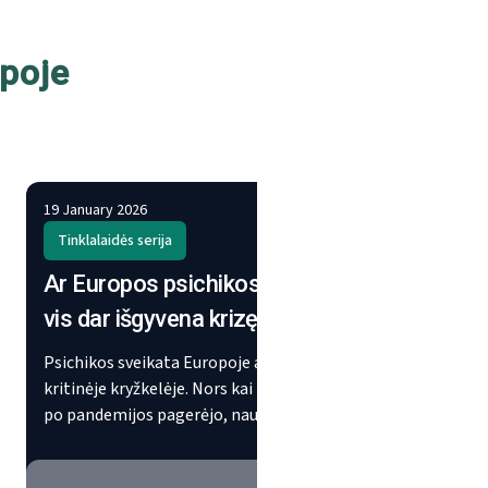
poje
19 January 2026
19 Janua
Tinklalaidės serija
Kitas
Ar Europos psichikos sveikata
Netol
vis dar išgyvena krizę?
Europ
apkla
Psichikos sveikata Europoje atsidūrė
ES" i
kritinėje kryžkelėje. Nors kai kurie rodikliai
po pandemijos pagerėjo, naujoje
2025 m.
EUROFOUND ataskaitoje atskleidžiamos
apklaus
nerimą keliančios tendencijos, įskaitant
išvados