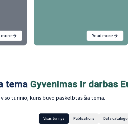
ropos darbo
daugiausia dėmesio skiriama darbui,
ais metais
gyvenimo kokybei ir nelygybei,
apžvelgiamas EUROFOUND darbas 2025 m.
 more
Read more
about
Gyvenimas ir darbas Europoje 2025 m.
about
Gyven
ia tema
Gyvenimas ir darbas E
ie viso turinio, kuris buvo paskelbtas šia tema.
Visas turinys
Publications
Data catalogu