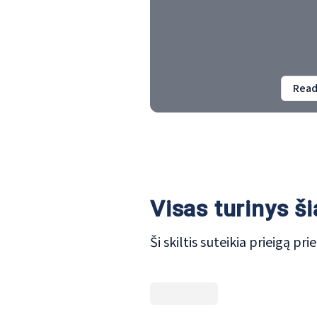
ir darbas ES" etapu, 2024 m. Eu
sąlygų tyrimu ir gausiu praėjusi
paskelbtais tyrimais.
Read
Visas turinys š
Ši skiltis suteikia prieigą pr