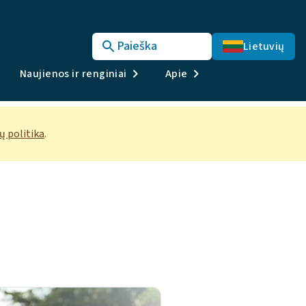
Paieška
Lietuvių
Naujienos ir renginiai
Apie
 politika
.