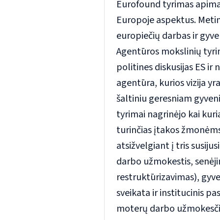
Eurofound tyrimas apima 
Europoje aspektus. Meti
europiečių darbas ir gyve
Agentūros mokslinių tyri
politines diskusijas ES ir
agentūra, kurios vizija y
šaltiniu geresniam gyveni
tyrimai nagrinėjo kai kur
turinčias įtakos žmonėms
atsižvelgiant į
tris susiju
darbo užmokestis, senėji
restruktūrizavimas), gyv
sveikata ir institucinis pa
moterų darbo užmokesčio