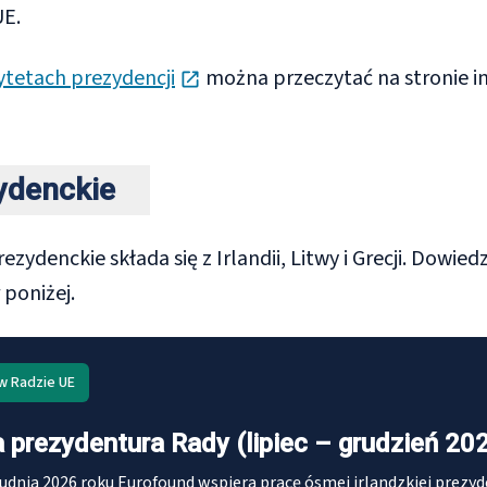
UE.
opens in new tab
ytetach prezydencji
można przeczytać na stronie i
zydenckie
ezydenckie składa się z Irlandii, Litwy i Grecji. Dowie
 poniżej.
w Radzie UE
a prezydentura Rady (lipiec – grudzień 20
rudnia 2026 roku Eurofound wspiera pracę ósmej irlandzkiej prezyd