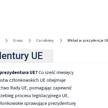
bimy
O nas
Co robimy
Wkład w prezydencje U
dentury UE
 prezydentura UE?
Co sześć miesięcy
ństw członkowskich UE obejmuje
ctwo Rady UE, pomagając zapewnić
zebieg procesu legislacyjnego UE.
łonkowskie sprawujące prezydenturę