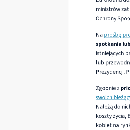
Eurofound do
ministrów zat
Ochrony Społe
Na
prośbę pr
spotkania lu
istniejących 
lub przewodn
Prezydencji. 
Zgodnie z
pri
swoich bieżą
Należą do nic
koszty życia,
kobiet na ryn