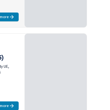
 more
about
Prezydentura Rady przez Cypryj (styczeń – czerwiec 202
5)
dy UE,
i
 more
about
Duńskie prezydentura Rady (lipiec – grudzień 2025)