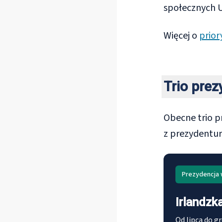
społecznych 
Więcej o
prior
Trio pre
Obecne trio pr
z prezydentur
Prezydencja 
Irlandzk
Od lipca do g