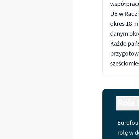
współpracu
UE w Radzi
okres 18 m
danym okre
Każde pańs
przygotowu
sześciomie
Rola 
Eurofou
rolę w d