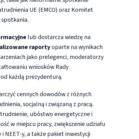
i, takie jak nieformalne spotkanie
Zatrudnienia UE (EMCO) oraz Komitet
 spotkania.
ormacyjne
lub dostarcza wiedzę na
alizowane raporty
oparte na wynikach
darzeniach jako prelegenci, moderatorzy
tałtowaniu wniosków Rady
 pod każdą prezydenturą.
arczyć cennych dowodów z różnych
dnienia, socjalną i związaną z pracą.
atrudnienie, ubóstwo energetyczne i
ność w miejscu pracy, zwiększenie udziału
i NEET-y, a także pakiet inwestycji