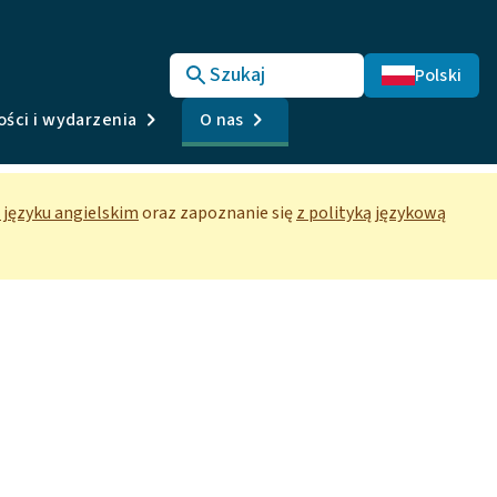
Szukaj
Polski
ści i wydarzenia
O nas
w języku angielskim
oraz zapoznanie się
z polityką językową