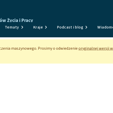
w Życia i Pracy
Publikacje
Tematy
Kraje
Podcast i blog
Wiadomo
Badania i dane
Tematy
aczenia maszynowego. Prosimy o odwiedzenie
oryginalnej wersji 
Kraje
Podcast i blog
Wiadomości i wydarzenia
O nas