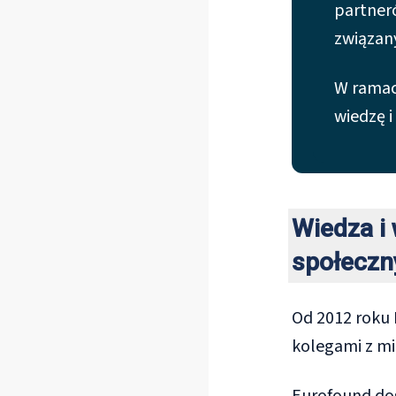
partner
związan
W ramac
wiedzę 
Wiedza i 
społeczn
Od 2012 roku 
kolegami z mi