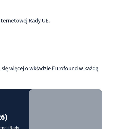
nternetowej Rady UE.
dz się więcej o wkładzie Eurofound w każdą
26)
encji Rady