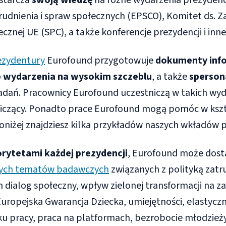
starcza
swoją wiedzę
na różne wydarzenia prezydencj
rudnienia i spraw społecznych (EPSCO), Komitet ds. 
cznej UE (SPC), a także konferencje prezydencji i inne
ezydentury
Eurofound przygotowuje
dokumenty inf
b wydarzenia na wysokim szczeblu
, a także
sperson
badań. Pracownicy Eurofound uczestniczą w takich wy
iczący. Ponadto prace Eurofound mogą pomóc w ksz
Poniżej znajdziesz kilka przykładów naszych wkładów
orytetami każdej prezydencji
, Eurofound może dost
cych tematów badawczych
związanych z polityką zatru
h dialog społeczny, wpływ zielonej transformacji na z
 Europejska Gwarancja Dziecka, umiejętności, elastycz
ku pracy, praca na platformach, bezrobocie młodzieży 