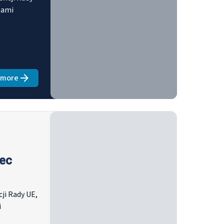
tami
 more
about
Irlandzka prezydentura Rady (lipiec – grudzień 2026)
iec
ji Rady UE,
i