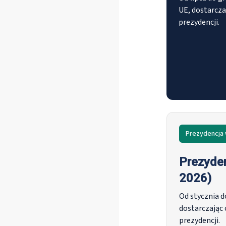
UE, dostarcza
prezydencji.
Prezydencja 
Prezyden
2026)
Od stycznia d
dostarczając
prezydencji.