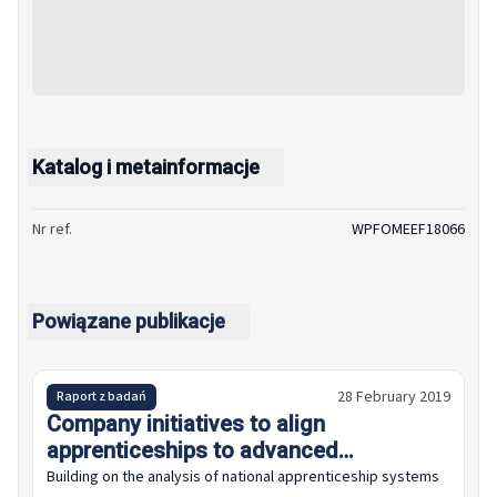
Katalog i metainformacje
Nr ref.
WPFOMEEF18066
Powiązane publikacje
28 February 2019
Raport z badań
Company initiatives to align
apprenticeships to advanced
manufacturing
Building on the analysis of national apprenticeship systems