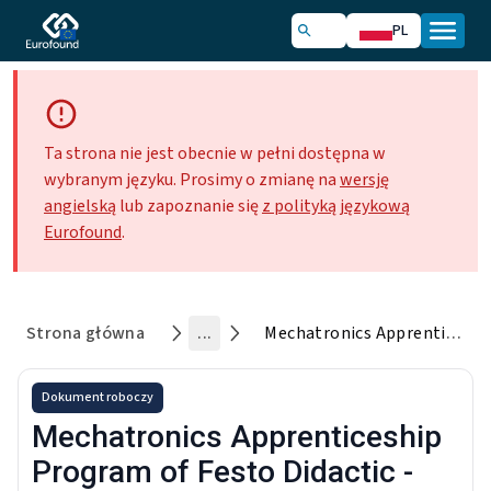
PL
Ta strona nie jest obecnie w pełni dostępna w
wybranym języku. Prosimy o zmianę na
wersję
angielską
lub zapoznanie się
z polityką językową
Eurofound
.
Strona główna
...
Mechatronics Apprenticeship Program of Festo Didactic - United States
Dokument roboczy
Mechatronics Apprenticeship
Program of Festo Didactic -