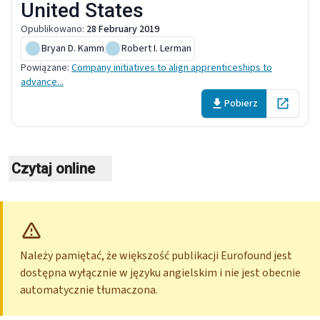
United States
Opublikowano
:
28 February 2019
Bryan D. Kamm
,
Robert I. Lerman
Powiązane
:
Company initiatives to align apprenticeships to
advance...
Pobierz
Open in 
Czytaj online
Należy pamiętać, że większość publikacji Eurofound jest
dostępna wyłącznie w języku angielskim i nie jest obecnie
automatycznie tłumaczona.