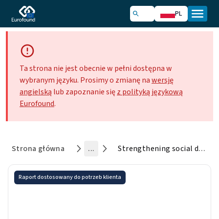
PL
Ta strona nie jest obecnie w pełni dostępna w
wybranym języku. Prosimy o zmianę na
wersję
angielską
lub zapoznanie się
z polityką językową
Eurofound
.
Strona główna
...
Strengthening social dialogue in the European Union: A strategic imperative for national governments - Background paper
Raport dostosowany do potrzeb klienta
Strengthening social dialogue
in the European Union: A