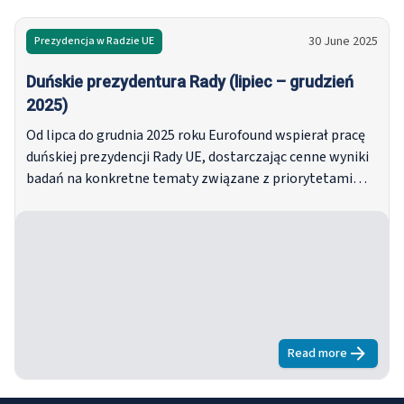
30 June 2025
Prezydencja w Radzie UE
Duńskie prezydentura Rady (lipiec – grudzień
2025)
Od lipca do grudnia 2025 roku Eurofound wspierał pracę
duńskiej prezydencji Rady UE, dostarczając cenne wyniki
badań na konkretne tematy związane z priorytetami
prezydencji.
Read more
about
Duńskie