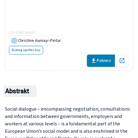
strategic imperative for
national governments -
Background paper
Opublikowano
:
30 September 2025
Christine Aumayr-Pintar
Dialog społeczny
Pobierz
Open in 
Abstrakt
Social dialogue – encompassing negotiation, consultations
and information between governments, employers and
workers at various levels – is a fundamental part of the
European Union’s social model and is also enshrined in the