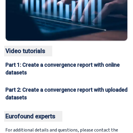
Video tutorials
Part 1: Create a convergence report with online
This video is hosted by a third party, YouTube.
By clicking on the button to play the video you accept their
datasets
terms and conditions
.
Part 2: Create a convergence report with uploaded
This video is hosted by a third party, YouTube.
By clicking on the button to play the video you accept their
datasets
Play video
terms and conditions
.
Eurofound experts
Play video
For additional details and questions, please contact the