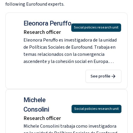
following Eurofound experts.
Eleonora Peruffo
Social policies research unit
Research officer
Eleonora Peruffo es investigadora de la unidad
de Políticas Sociales de Eurofound. Trabaja en
temas relacionados con la convergencia
ascendente y la cohesión social en Europa.
Durante 2021-2022, proporcionó análisis de
datos para la Encuesta Telefónica Europea
See profile
sobre las Condiciones de Trabajo (EWCTS). Se
incorporó a Eurofound en 2014 y ha trabajado en
temas relacionados con la reestructuración, el
Michele
empleo y la digitalización. Tiene una maestría
Consolini
Social policies research unit
en Ciencias Diplomáticas y Relaciones
Research officer
Internacionales otorgada por la Universidad de
Trieste y una maestría en Ciencias de la
Michele Consolini trabaja como investigadora
Computación - Análisis de Datos del National