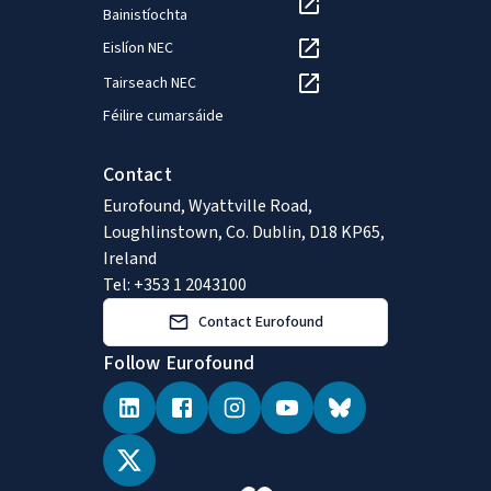
Bainistíochta
Eislíon NEC
Tairseach NEC
Féilire cumarsáide
Contact
Eurofound, Wyattville Road,
Loughlinstown, Co. Dublin, D18 KP65,
Ireland
Tel: +353 1 2043100
Contact Eurofound
Follow Eurofound