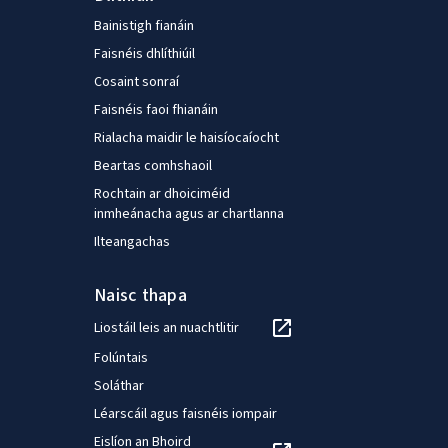
Bainistigh fianáin
Faisnéis dhlíthiúil
Cosaint sonraí
Faisnéis faoi fhianáin
Rialacha maidir le haisíocaíocht
Beartas comhshaoil
Rochtain ar dhoiciméid
inmheánacha agus ar chartlanna
Ilteangachas
Naisc thapa
Liostáil leis an nuachtlitir
Folúntais
Soláthar
Léarscáil agus faisnéis iompair
Eislíon an Bhoird