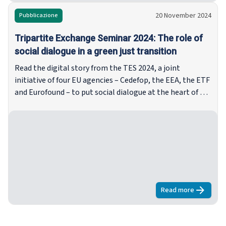
20 November 2024
Pubblicazione
Tripartite Exchange Seminar 2024: The role of
social dialogue in a green just transition
Read the digital story from the TES 2024, a joint
initiative of four EU agencies – Cedefop, the EEA, the ETF
and Eurofound – to put social dialogue at the heart of a
green just transition in national and European social
initiatives.
Read more
about
Tripart