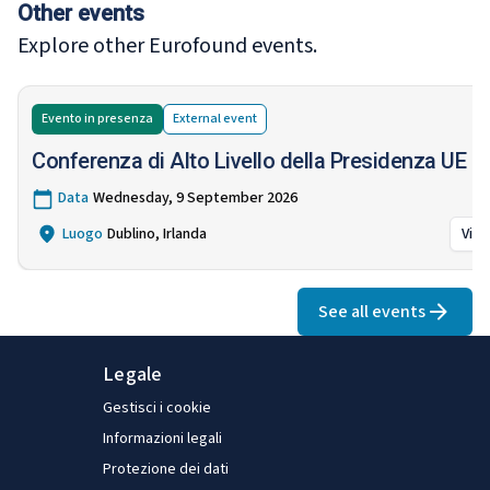
Other events
Explore other Eurofound events.
Evento in presenza
External
event
Conferenza di Alto Livello della Presidenza UE s
Data
Wednesday, 9 September 2026
Luogo
Dublino, Irlanda
Visu
See all events
Legale
Gestisci i cookie
Informazioni legali
Protezione dei dati