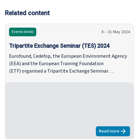
Related content
8 – 31 May 2024
Evento ibrido
Tripartite Exchange Seminar (TES) 2024
Eurofound, Cedefop, the European Environment Agency
(EEA) and the European Training Foundation
(ETF) organised a Tripartite Exchange Seminar
(TES) aiming to improve the capacity of social partners
and governments to engage and act effectively in social
dialogue (and the world of work) and with a specific focus
on the green, just transition in the Member States.
Read more
about
Tripart