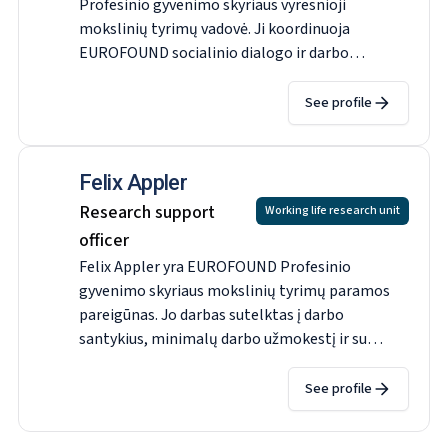
Profesinio gyvenimo skyriaus vyresnioji
mokslinių tyrimų vadovė. Ji koordinuoja
EUROFOUND socialinio dialogo ir darbo
santykių tyrimus ir prižiūri
EUROFOUND
korespondentų tinklą (NEC).
Jos pagrindinė
See profile
mokslinių tyrimų patirtis, vertinama
lyginamuoju ES mastu, yra susijusi su
minimaliuoju darbo užmokesčiu, kolektyvinėmis
Felix Appler
derybomis dėl darbo užmokesčio ir vyrų ir
Research support
Working life research unit
moterų darbo užmokesčio skaidrumu. Prieš
officer
pradėdama dirbti EUROFOUND 2009 m., ji dirbo
Felix Appler yra EUROFOUND Profesinio
darbo rinkų ir regioninės ekonomikos tyrėja
gyvenimo skyriaus mokslinių tyrimų paramos
"Joanneum Research" Austrijoje. Ji įgijo
pareigūnas. Jo darbas sutelktas į darbo
ekonomikos magistro laipsnį ir socialinių
santykius, minimalų darbo užmokestį ir su
mokslų ir ekonomikos daktaro laipsnį, studijavo
šiomis temomis susijusių duomenų bazių
ekonomiką Grace, Vienoje ir Jönköpinge.
kūrimą. Anksčiau jis dirbo Vokietijos federalinėje
See profile
statistikos tarnyboje (Destatis) ir Pasaulio
banke Rytų Afrikoje, atlikdamas namų ūkių