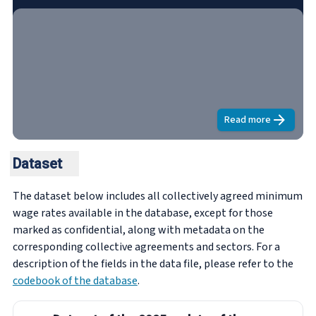
wage in establishing the Universal Labour Guarantee' in
the EU from 2021 to 2023.
Read more
about
Minimal
Dataset
The dataset below includes all collectively agreed minimum
wage rates available in the database, except for those
marked as confidential, along with metadata on the
corresponding collective agreements and sectors. For a
description of the fields in the data file, please refer to the
codebook of the database
.