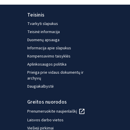
apklausas ir tyrimus apie darbo rinkas ir skurdą.
Feliksas yra įgijęs ekonomikos magistro laipsnį
Teisinis
Bonos universitete.
Tvarkyti slapukus
Teisinė informacija
Duomenų apsauga
Informacija apie slapukus
Kompensavimo taisyklės
Aplinkosaugos politika
Prieiga prie vidaus dokumentų ir
archyvų
Daugiakalbystė
Greitos nuorodos
Prenumeruokite naujienlaiškį
Laisvos darbo vietos
Viešieji pirkimai