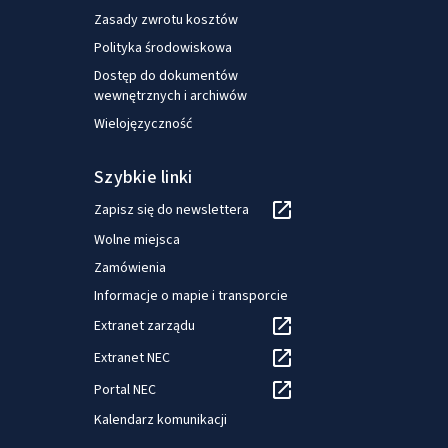
agreements to regulate pay generally or for employees
Zasady zwrotu kosztów
earning higher wages than the minimum pay is not always
fully capitalised on.
Polityka środowiskowa
Dostęp do dokumentów
wewnętrznych i archiwów
Wielojęzyczność
Szybkie linki
Zapisz się do newslettera
Wolne miejsca
Zamówienia
Informacje o mapie i transporcie
Extranet zarządu
Extranet NEC
Portal NEC
Kalendarz komunikacji