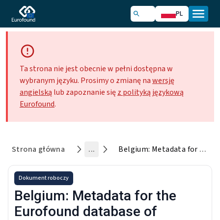
PL
Ta strona nie jest obecnie w pełni dostępna w
wybranym języku. Prosimy o zmianę na
wersję
angielską
lub zapoznanie się
z polityką językową
Eurofound
.
Strona główna
...
Belgium: Metadata for the Eurofound database of collective agreements for low-paid workers
Dokument roboczy
Belgium: Metadata for the
Eurofound database of