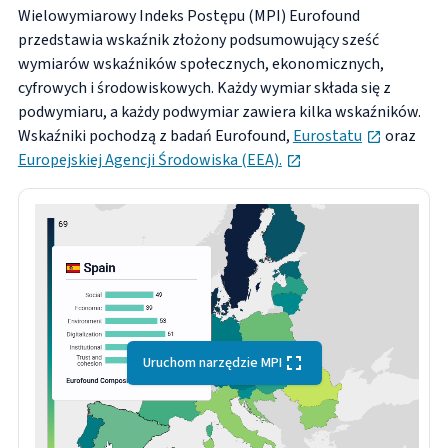
Wielowymiarowy Indeks Postępu (MPI) Eurofound
przedstawia wskaźnik złożony podsumowujący sześć
wymiarów wskaźników społecznych, ekonomicznych,
cyfrowych i środowiskowych. Każdy wymiar składa się z
podwymiaru, a każdy podwymiar zawiera kilka wskaźników.
opens in 
Wskaźniki pochodzą z badań Eurofound,
Eurostatu
oraz
opens in new tab
Europejskiej Agencji Środowiska (EEA).
Uruchom narzędzie MPI