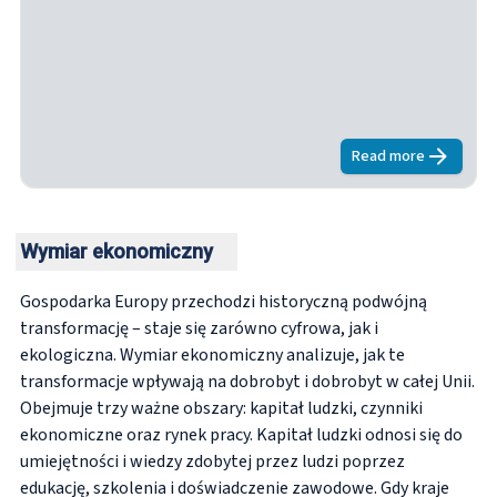
Rozszerzając ustalony model Landesmanna i Székelya,
badanie to uwzględnia sześć kluczowych wymiarów –
gospodarczą, społeczną, instytucjonalną,
środowiskową, cyfrową oraz społeczną spójność i
zaufanie – aby uchwycić złożone, współzależne dynamiki
postępu społeczno-ekologicznego.
Read more
about
Poza po
Wymiar ekonomiczny
Gospodarka Europy przechodzi historyczną podwójną
transformację – staje się zarówno cyfrowa, jak i
ekologiczna. Wymiar ekonomiczny analizuje, jak te
transformacje wpływają na dobrobyt i dobrobyt w całej Unii.
Obejmuje trzy ważne obszary: kapitał ludzki, czynniki
ekonomiczne oraz rynek pracy. Kapitał ludzki odnosi się do
umiejętności i wiedzy zdobytej przez ludzi poprzez
edukację, szkolenia i doświadczenie zawodowe. Gdy kraje