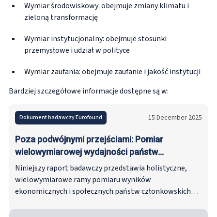
Wymiar środowiskowy: obejmuje zmiany klimatu i
zieloną transformację
Wymiar instytucjonalny: obejmuje stosunki
przemysłowe i udział w polityce
Wymiar zaufania: obejmuje zaufanie i jakość instytucji
Bardziej szczegółowe informacje dostępne są w:
15 December 2025
Dokument badawczy Eurofound
Poza podwójnymi przejściami: Pomiar
wielowymiarowej wydajności państw
członkowskich UE za pomocą wskaźników
Niniejszy raport badawczy przedstawia holistyczne,
złożonych
wielowymiarowe ramy pomiaru wyników
ekonomicznych i społecznych państw członkowskich
UE, w tym w zakresie transformacji na zielone i cyfrowe
bliźniaki UE, za pomocą wskaźników złożonych.