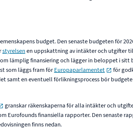
 gemenskapens budget. Den senaste budgeten för 2026
ar
styrelsen
en uppskattning av intäkter och utgifter ti
m lämplig finansiering och lägger in beloppet i sitt b
opens in
st som läggs fram för
Europaparlamentet
för godk
t samt en eventuell förlikningsprocess bör budget
opens in new tab
granskar räkenskaperna för alla intäkter och utgift
 om Eurofounds finansiella rapporter. Den senaste r
edovisningen finns nedan.