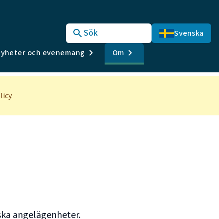
Sök
Svenska
yheter och evenemang
Om
licy
.
ska angelägenheter.