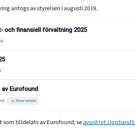
ring antogs av styrelsen i augusti 2019.
 och finansiell förvaltning 2025
26
25
6
ng av Eurofound
019
Show details
 som tilldelats av Eurofound, se
avsnittet Upphandl