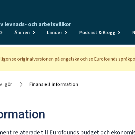
av levnads- och arbetsvillkor
Publikationer
Ämnen
Länder
Podcast & Blogg
N
Undersökningar och data
Ämnen
ligen se originalversionen
på engelska
och se
Eurofounds språkpo
Länder
Podcast & Blogg
vi gör
Finansiell information
Nyheter och evenemang
Om
formation
ment relaterade till Eurofounds budget och ekonomi