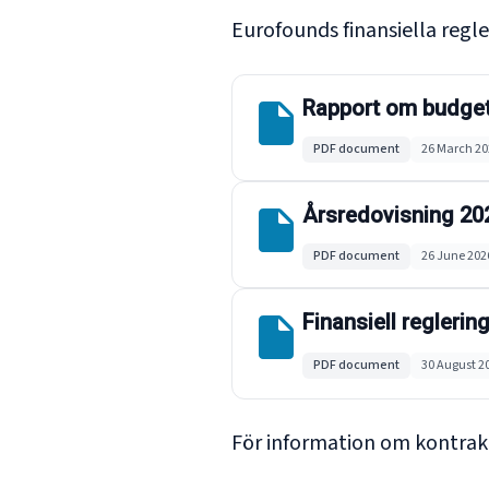
Eurofounds finansiella regle
Rapport om budget-
PDF document
26 March 20
Årsredovisning 20
PDF document
26 June 202
Finansiell regleri
PDF document
30 August 2
För information om kontrakt