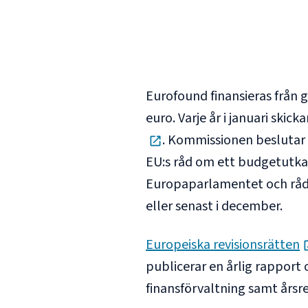
Eurofound finansieras från
euro. Varje år i januari skick
opens in new tab
. Kommissionen beslutar o
EU:s råd om ett budgetutka
Europaparlamentet och råde
eller senast i december.
Europeiska revisionsrätten
publicerar en årlig rapport
finansförvaltning samt årsr