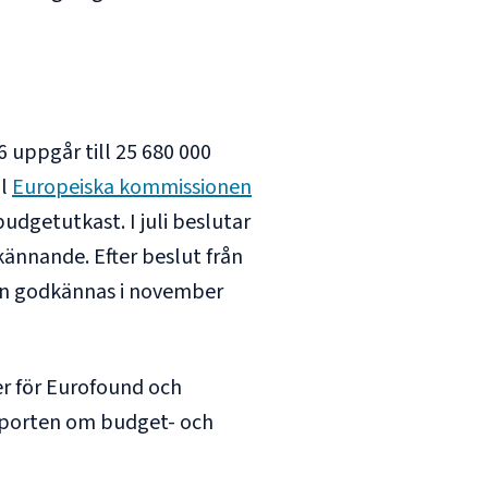
 uppgår till
25 680 000
ll
Europeiska kommissionen
udgetutkast. I juli beslutar
 new tab
ännande. Efter beslut från
en godkännas i november
er för Eurofound och
apporten om budget- och